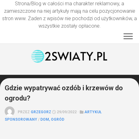
Strona/Blog w całości ma charakter reklamowy, a
zamieszczone na niej artykuły mają na celu pozycjonowanie
stron www. Żaden z wpisów nie pochodzi od użytkowników, a
wszystkie zostały opłacone.
Przejdź
do
treści
Gdzie wypatrywać ozdób i krzewów do
ogrodu?
PRZEZ
GRZEGORZ
29/09/2022 ·
ARTYKUŁ
SPONSOROWANY
/
DOM, OGRÓD