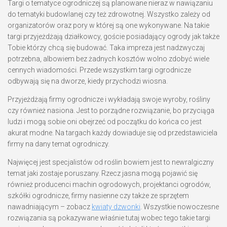
Targi o tematyce ogrodniczej są planowane nieraz w nawiązaniu
do tematyki budowlanej czy też zdrowotnej. Wszystko zależy od
organizatorów oraz pory w której są one wykonywane. Na takie
targi przyjeżdżają działkowcy, goście posiadający ogrody jak także
Tobie którzy chcą się budować. Taka impreza jest nadzwyczaj
potrzebna, albowiem bez żadnych kosztów wolno zdobyć wiele
cennych wiadomości. Przede wszystkim targi ogrodnicze
odbywają się na dworze, kiedy przychodzi wiosna.
Przyjeżdżają firmy ogrodnicze i wykładają swoje wyroby, rośliny
czy również nasiona. Jest to porządne rozwiązanie, bo przyciąga
ludzi i mogą sobie oni obejrzeć od początku do końca co jest
akurat modne. Na targach każdy dowiaduje się od przedstawiciela
firmy na dany temat ogrodniczy.
Najwięcej jest specjalistów od roślin bowiem jest to newralgiczny
temat jaki zostaje poruszany. Rzecz jasna mogą pojawić się
również producenci machin ogrodowych, projektanci ogrodów,
szkółki ogrodnicze, firmy nasienne czy także ze sprzętem
nawadniającym – zobacz
kwiaty dzwonki
. Wszystkie nowoczesne
rozwiązania są pokazywane właśnie tutaj wobec tego takie targi