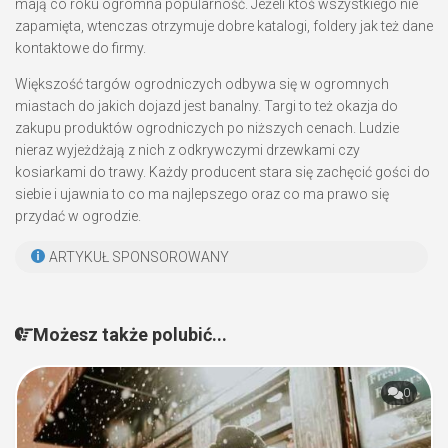
mają co roku ogromna popularność. Jeżeli ktoś wszystkiego nie
zapamięta, wtenczas otrzymuje dobre katalogi, foldery jak też dane
kontaktowe do firmy.
Większość targów ogrodniczych odbywa się w ogromnych
miastach do jakich dojazd jest banalny. Targi to też okazja do
zakupu produktów ogrodniczych po niższych cenach. Ludzie
nieraz wyjeżdżają z nich z odkrywczymi drzewkami czy
kosiarkami do trawy. Każdy producent stara się zachęcić gości do
siebie i ujawnia to co ma najlepszego oraz co ma prawo się
przydać w ogrodzie.
ARTYKUŁ SPONSOROWANY
Możesz także polubić...
0