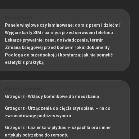
Recent Posts
Panele winylowe czy laminowane: dom z psem i dziećmi
Wyjęcie karty SIM i pamięci przed serwisem telefonu
Lekarze prywatnie: cena, doświadczenie, termin
Zmiana księgowej przed końcem roku: dokumenty
Podłoga do przedpokoju i korytarza: jak nie pomylić
estetyki z praktyką
Recent Comments
Grzegorz
-
Wkłady kominkowe do mieszkania
Grzegorz
-
Urządzenia do cięcia styropianu – na co
zwracać uwagę podczas wyboru
Grzegorz
-
Łazienka w płytkach- szpachla oraz inne
artykuły potrzebne do remontu