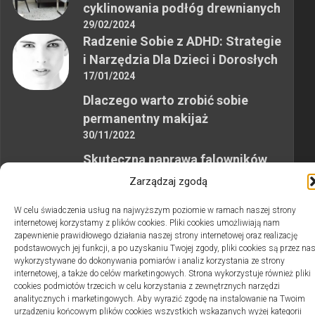
cyklinowania podłóg drewnianych
29/02/2024
Radzenie Sobie z ADHD: Strategie
i Narzędzia Dla Dzieci i Dorosłych
17/01/2024
Dlaczego warto zrobić sobie
permanentny makijaż
30/11/2022
Skuteczna naprawa falowników
przemysłowych
Zarządzaj zgodą
12/10/2023
W celu świadczenia usług na najwyższym poziomie w ramach naszej strony
internetowej korzystamy z plików cookies. Pliki cookies umożliwiają nam
zapewnienie prawidłowego działania naszej strony internetowej oraz realizację
podstawowych jej funkcji, a po uzyskaniu Twojej zgody, pliki cookies są przez na
wykorzystywane do dokonywania pomiarów i analiz korzystania ze strony
internetowej, a także do celów marketingowych. Strona wykorzystuje również pliki
2swiaty.pl © 2026. Wszelkie prawa zastrzeżone.
cookies podmiotów trzecich w celu korzystania z zewnętrznych narzędzi
analitycznych i marketingowych. Aby wyrazić zgodę na instalowanie na Twoim
urządzeniu końcowym plików cookies wszystkich wskazanych wyżej kategorii