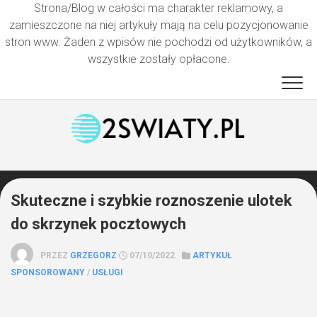
Strona/Blog w całości ma charakter reklamowy, a
zamieszczone na niej artykuły mają na celu pozycjonowanie
stron www. Żaden z wpisów nie pochodzi od użytkowników, a
wszystkie zostały opłacone.
Przejdź
do
treści
Skuteczne i szybkie roznoszenie ulotek
do skrzynek pocztowych
PRZEZ
GRZEGORZ
07/10/2022 ·
ARTYKUŁ
SPONSOROWANY
/
USŁUGI