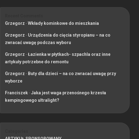
Recent Comments
Grzegorz
-
Wkłady kominkowe do mieszkania
Grzegorz
-
Urządzenia do cięcia styropianu – na co
zwracać uwagę podczas wyboru
Grzegorz
-
Łazienka w płytkach- szpachla oraz inne
artykuły potrzebne do remontu
Grzegorz
-
Buty dla dzieci – na co zwracać uwagę przy
wyborze
Franciszek
-
Jaka jest waga przenośnego krzesła
kempingowego ultralight?
Categories
ARTYKUŁ SPONSOROWANY