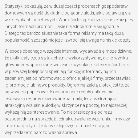
Statystyki pokazują, że w dużej części procentach gospodarstw
domowych są dość dokładnie oglądane ulotki, jakie pojawiają się
w skrzynkach pocztowych. Wartości te są znacznie lepsze niż przy
innych formach promocji, jakie niejednokrotnie się ignoruje.
Dlatego też bardzo słusznie taka forma reklamy ma taką dużą
popularność, szczególnie jeżeli zwróci się uwagę na niskie koszty.
W epoce obecnego wszędzie internetu wydawać się może dziwne,
że ulotki cały czas są tak chętnie wykorzystywane, ale to wynika
głównie ze wspomnianej wcześniej wysokiej skuteczności. Ulotki
w pierwszej kolejności spełniają funkcję informacyjną. Ich
zadaniem jest poinformować o ofercie jakiejś firmy, przedstawiać
jej promocje lub nowe produkty. Ogromną zaletą ulotek jest to, że
są w wersji papierowej. Konsumenci z reguły całkowicie
lekceważą reklamy skierowane na maila, lecz jeżeli znajdą
atrakcyjną wizualnie ulotkę w skrzynce na pocztę, to najczęściej
wykażą nią zainteresowanie. To nie przełoży się od razu
bezpośrednio na sprzedaż, jednak utrwalenie wizerunku firmy czy
informacji o tym, że dany sklep często ma interesujące
wyprzedaże to bardzo ważna sprawa.