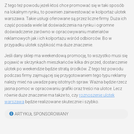
Z tego też powodu jeżeli ktoś chce promować się w taki sposób
na lokalnym rynku, to powinien zainwestować w kolportaż ulotek
warszawa. Takie usługi oferowane są przez liczne firmy. Duża ich
część posiada wiele lat doświadczenia na rynku i ogromne
doświadczenie zarówno w opracowywaniu materiałów
reklamowych jak i ich kolportażu wśród odbiorców. Bo w
przypadku ulotek szybkość ma duże znaczenie.
Jeśli dany sklep ma weekendową promocję, to wszystko musi się
pojawić w skrzynkach mieszkańców kilka dni przed, dostarczenie
ulotek po weekendzie będzie stratą środków. Z tego też powodu
podczas firmy zajmującej się przygotowaniem tego typu reklamy
należy mieć na uwadze parę istotnych spraw. Ważna będzie rzecz
jasna pomoc w opracowaniu grafiki oraz treści na ulotce. Lecz
równie duże znaczenie ma także to, czy
roznoszenie ulotek
warszawa
będzie realizowane skutecznie i szybko.
ARTYKUŁ SPONSOROWANY