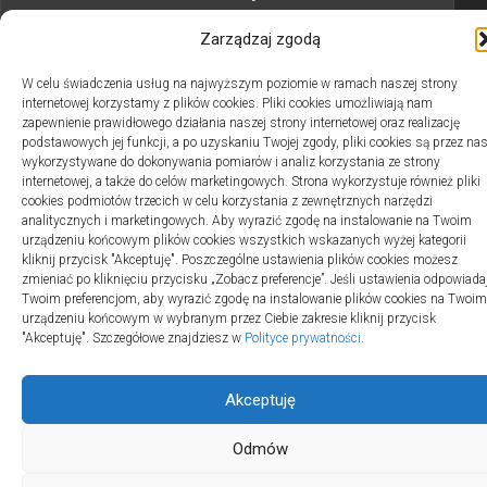
przemysłowych
Zarządzaj zgodą
12/10/2023
W celu świadczenia usług na najwyższym poziomie w ramach naszej strony
internetowej korzystamy z plików cookies. Pliki cookies umożliwiają nam
zapewnienie prawidłowego działania naszej strony internetowej oraz realizację
podstawowych jej funkcji, a po uzyskaniu Twojej zgody, pliki cookies są przez na
wykorzystywane do dokonywania pomiarów i analiz korzystania ze strony
internetowej, a także do celów marketingowych. Strona wykorzystuje również pliki
2swiaty.pl © 2026. Wszelkie prawa zastrzeżone.
cookies podmiotów trzecich w celu korzystania z zewnętrznych narzędzi
analitycznych i marketingowych. Aby wyrazić zgodę na instalowanie na Twoim
urządzeniu końcowym plików cookies wszystkich wskazanych wyżej kategorii
kliknij przycisk "Akceptuję". Poszczególne ustawienia plików cookies możesz
zmieniać po kliknięciu przycisku „Zobacz preferencje”. Jeśli ustawienia odpowiada
Twoim preferencjom, aby wyrazić zgodę na instalowanie plików cookies na Twoim
urządzeniu końcowym w wybranym przez Ciebie zakresie kliknij przycisk
"Akceptuję". Szczegółowe znajdziesz w
Polityce prywatności
.
Akceptuję
Odmów