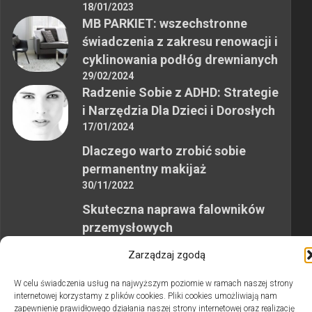
18/01/2023
MB PARKIET: wszechstronne
świadczenia z zakresu renowacji i
cyklinowania podłóg drewnianych
29/02/2024
Radzenie Sobie z ADHD: Strategie
i Narzędzia Dla Dzieci i Dorosłych
17/01/2024
Dlaczego warto zrobić sobie
permanentny makijaż
30/11/2022
Skuteczna naprawa falowników
przemysłowych
12/10/2023
Zarządzaj zgodą
W celu świadczenia usług na najwyższym poziomie w ramach naszej strony
internetowej korzystamy z plików cookies. Pliki cookies umożliwiają nam
zapewnienie prawidłowego działania naszej strony internetowej oraz realizację