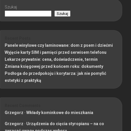
Szukaj
Szukaj
Recent Posts
Panele winylowe czy laminowane: dom z psem i dziećmi
Wyjęcie karty SIM i pamięci przed serwisem telefonu
Lekarze prywatnie: cena, doświadczenie, termin
Zmiana księgowej przed końcem roku: dokumenty
Podłoga do przedpokoju i korytarza: jak nie pomylić
estetyki z praktyką
Recent Comments
Grzegorz
-
Wkłady kominkowe do mieszkania
Grzegorz
-
Urządzenia do cięcia styropianu – na co
zwracać uwagę podczas wyboru