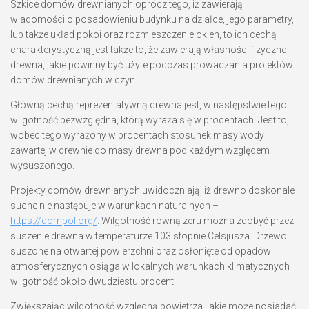
Szkice domów drewnianych oprócz tego, iż zawierają
wiadomości o posadowieniu budynku na działce, jego parametry,
lub także układ pokoi oraz rozmieszczenie okien, to ich cechą
charakterystyczną jest także to, że zawierają własności fizyczne
drewna, jakie powinny być użyte podczas prowadzania projektów
domów drewnianych w czyn.
Główną cechą reprezentatywną drewna jest, w następstwie tego
wilgotność bezwzględna, którą wyraża się w procentach. Jest to,
wobec tego wyrażony w procentach stosunek masy wody
zawartej w drewnie do masy drewna pod każdym względem
wysuszonego.
Projekty domów drewnianych uwidoczniają, iż drewno doskonale
suche nie następuje w warunkach naturalnych –
https://dompol.org/
. Wilgotność równą zeru można zdobyć przez
suszenie drewna w temperaturze 103 stopnie Celsjusza. Drzewo
suszone na otwartej powierzchni oraz osłonięte od opadów
atmosferycznych osiąga w lokalnych warunkach klimatycznych
wilgotność około dwudziestu procent.
Zwiększając wilgotność względną powietrza, jakie może posiadać