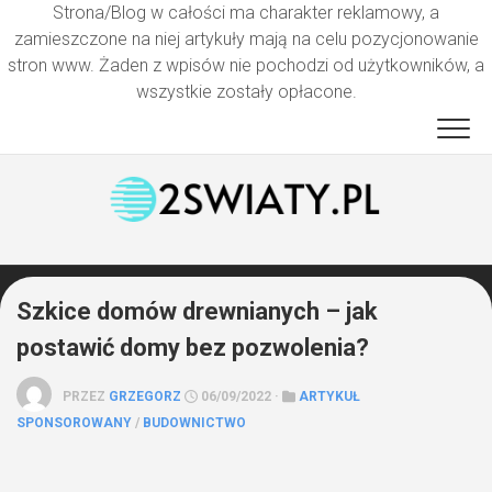
Strona/Blog w całości ma charakter reklamowy, a
zamieszczone na niej artykuły mają na celu pozycjonowanie
stron www. Żaden z wpisów nie pochodzi od użytkowników, a
wszystkie zostały opłacone.
Przejdź
do
treści
Szkice domów drewnianych – jak
postawić domy bez pozwolenia?
PRZEZ
GRZEGORZ
06/09/2022 ·
ARTYKUŁ
SPONSOROWANY
/
BUDOWNICTWO