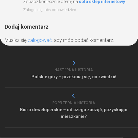
Zobacz koniecznie ofertę na
sofa sklep internetowy
.
Zaloguj się, aby odpowiedzieć
Dodaj komentarz
Musisz się
zalogować
, aby móc dodać komentarz.
NASTĘPNA HISTORIA
Polskie góry – przekonaj się, co zwiedzić
POPRZEDNIA HISTORIA
Biuro deweloperskie – od czego zacząć, pozyskując
mieszkanie?