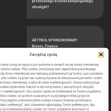
przenośnego krzesła kempingowego
ultralight?
Categories
ARTYKUŁ SPONSOROWANY
Biznes, Finanse
Budownictwo
Zarządzaj zgodą
Dom, Ogród
Edukacja
czenia usług na najwyższym poziomie w ramach naszej strony internetowej
 plików cookies. Pliki cookies umożliwiają nam zapewnienie prawidłowego
Edukacja, Rozrywka
zej strony internetowej oraz realizację podstawowych jej funkcji, a po uzyskaniu
Inne
, pliki cookies są przez nas wykorzystywane do dokonywania pomiarów i analiz
Pozostałe
ze strony internetowej, a także do celów marketingowych. Strona wykorzystuje
i cookies podmiotów trzecich w celu korzystania z zewnętrznych narzędzi
Sport, Turystyka
h i marketingowych. Aby wyrazić zgodę na instalowanie na Twoim urządzeniu
Uroda, Zdrowie
ków cookies wszystkich wskazanych wyżej kategorii kliknij przycisk
Usługi
 Poszczególne ustawienia plików cookies możesz zmieniać po kliknięciu
obacz preferencje”. Jeśli ustawienia odpowiadają Twoim preferencjom, aby
dę na instalowanie plików cookies na Twoim urządzeniu końcowym w