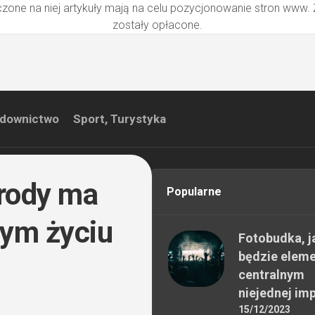
zone na niej artykuły mają na celu pozycjonowanie stron www.
zostały opłacone.
downictwo
Sport, Turystyka
rody ma
Popularne
zym życiu
Fotobudka, j
będzie elem
centralnym
niejednej im
15/12/2023