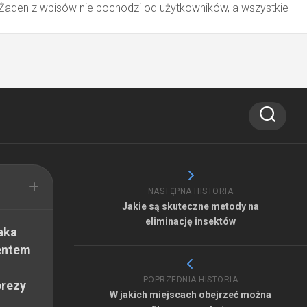
 Żaden z wpisów nie pochodzi od użytkowników, a wszystkie
NASTĘPNA HISTORIA
Jakie są skuteczne metody na
eliminację insektów
aka
entem
POPRZEDNIA HISTORIA
prezy
W jakich miejscach obejrzeć można