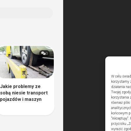
0
W celu świad
korzystamy z
Jakie problemy ze
działania nas
sobą niesie transport
Twojej zgody
korzystania 
pojazdów i maszyn
również plik
analitycznyc
końcowym pli
"Akceptuję".
przycisku „Z
wyrazić zgo