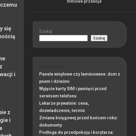
filmowe przeboje
 czemu
y się
Szukaj
nością
Szukaj
ne
z
Recent Posts
wacji i
Panele winylowe czy laminowane: dom z
psem i dziećmi
Wyjęcie karty SIM i pamięci przed
serwisem telefonu
Lekarze prywatnie: cena,
doświadczenie, termin
ie z
Zmiana księgowej przed końcem roku:
gie i
dokumenty
a
Podłoga do przedpokoju i korytarza:
słych