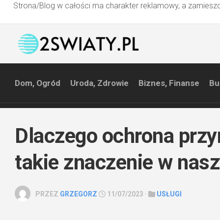
Strona/Blog w całości ma charakter reklamowy, a zamieszc
Przejdź
do
treści
Dom, Ogród
Uroda, Zdrowie
Biznes, Finanse
Bu
Dlaczego ochrona przy
takie znaczenie w nas
PRZEZ
GRZEGORZ
11/07/2023 ·
USŁUGI