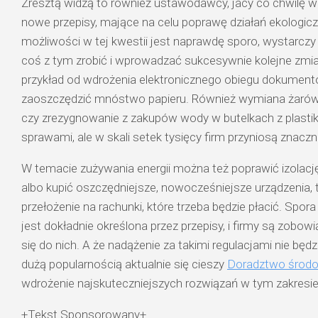
Zresztą widzą to również ustawodawcy, jacy co chwilę 
nowe przepisy, mające na celu poprawę działań ekologic
możliwości w tej kwestii jest naprawdę sporo, wystarczy 
coś z tym zrobić i wprowadzać sukcesywnie kolejne zmi
przykład od wdrożenia elektronicznego obiegu dokument
zaoszczędzić mnóstwo papieru. Również wymiana żaró
czy zrezygnowanie z zakupów wody w butelkach z plastik
sprawami, ale w skali setek tysięcy firm przyniosą znaczn
W temacie zużywania energii można też poprawić izolac
albo kupić oszczędniejsze, nowocześniejsze urządzenia, 
przełożenie na rachunki, które trzeba będzie płacić. Spo
jest dokładnie określona przez przepisy, i firmy są zob
się do nich. A że nadążenie za takimi regulacjami nie będz
dużą popularnością aktualnie się cieszy
Doradztwo środ
wdrożenie najskuteczniejszych rozwiązań w tym zakresie
+Tekst Sponsorowany+