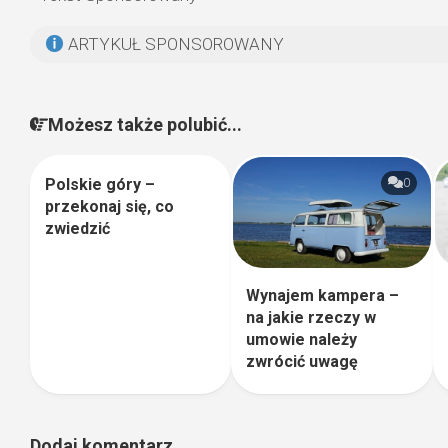
ARTYKUŁ SPONSOROWANY
Możesz także polubić...
Polskie góry –
1
0
przekonaj się, co
zwiedzić
Wynajem kampera –
na jakie rzeczy w
umowie należy
zwrócić uwagę
Dodaj komentarz