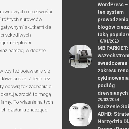
WordPress –
urowcowych i możliwości
ten system
Z różnych surowców
prowadzenia
blogów ciesz
negatywnymi skutkami dla
taką popular
ści szkodliwych
18/01/2023
ogromnej ilości
MB PARKIET:
raz bardziej widoczne,
wszechstron
świadczenia 
zakresu reno
 czy też pojawianie się
cyklinowania
kliwe susze. Z tego też
podłóg
ty obowiązek zadbania o
drewnianych
ę okazuje, zrobić to mogą
29/02/2024
 firmy. To właśnie na tych
Radzenie Sob
ich działania znacząco
ADHD: Strate
Narzędzia Dl
Dzieci i Doro