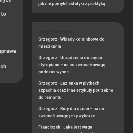
jak nie pomylić estetyki z praktyką
rto
Recent Comments
Grzegorz
-
Wkłady kominkowe do
mieszkania
aprawa
Grzegorz
-
Urządzenia do cięcia
styropianu – na co zwracać uwagę
ych
podczas wyboru
Grzegorz
-
Łazienka w płytkach-
szpachla oraz inne artykuły potrzebne
do remontu
Grzegorz
-
Buty dla dzieci – na co
zwracać uwagę przy wyborze
Franciszek
-
Jaka jest waga