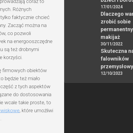
wprowadzają coraz to
17/01/2024
znych. Różnych
Dlaczego wa
tylko faktycznie chcieć
zrobić sobie
any. Zacząć można na
permanentny
ów, co pozwoli
makijaż
wek na energooszczędne
30/11/2022
u są też drobnymi
Skuteczna n
e korzyści.
falowników
przemysłow
ję firmowych obiektów
12/10/2023
to będzie też miało
ra część z tych aspektów
owiązane do dostosowania
ie wcale takie proste, to
owiskowe
, które umożliwi
.