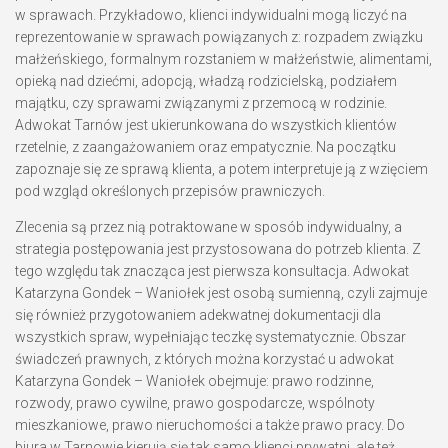
w sprawach. Przykładowo, klienci indywidualni mogą liczyć na
reprezentowanie w sprawach powiązanych z: rozpadem związku
małżeńskiego, formalnym rozstaniem w małżeństwie, alimentami,
opieką nad dziećmi, adopcją, władzą rodzicielską, podziałem
majątku, czy sprawami związanymi z przemocą w rodzinie.
Adwokat Tarnów jest ukierunkowana do wszystkich klientów
rzetelnie, z zaangażowaniem oraz empatycznie. Na początku
zapoznaje się ze sprawą klienta, a potem interpretuje ją z wzięciem
pod wzgląd określonych przepisów prawniczych.
Zlecenia są przez nią potraktowane w sposób indywidualny, a
strategia postępowania jest przystosowana do potrzeb klienta. Z
tego względu tak znacząca jest pierwsza konsultacja. Adwokat
Katarzyna Gondek – Waniołek jest osobą sumienną, czyli zajmuje
się również przygotowaniem adekwatnej dokumentacji dla
wszystkich spraw, wypełniając teczkę systematycznie. Obszar
świadczeń prawnych, z których można korzystać u adwokat
Katarzyna Gondek – Waniołek obejmuje: prawo rodzinne,
rozwody, prawo cywilne, prawo gospodarcze, wspólnoty
mieszkaniowe, prawo nieruchomości a także prawo pracy. Do
biura w Tarnowie kierują się tak samo klienci prywatni, ale też