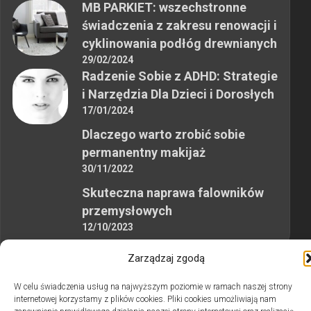
MB PARKIET: wszechstronne
świadczenia z zakresu renowacji i
cyklinowania podłóg drewnianych
29/02/2024
Radzenie Sobie z ADHD: Strategie
i Narzędzia Dla Dzieci i Dorosłych
17/01/2024
Dlaczego warto zrobić sobie
permanentny makijaż
30/11/2022
Skuteczna naprawa falowników
przemysłowych
12/10/2023
Zarządzaj zgodą
W celu świadczenia usług na najwyższym poziomie w ramach naszej strony
internetowej korzystamy z plików cookies. Pliki cookies umożliwiają nam