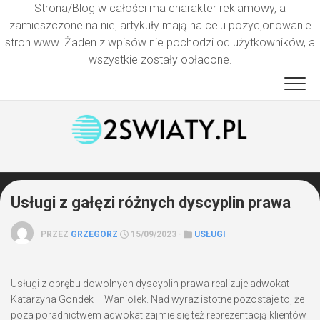
Strona/Blog w całości ma charakter reklamowy, a
zamieszczone na niej artykuły mają na celu pozycjonowanie
stron www. Żaden z wpisów nie pochodzi od użytkowników, a
wszystkie zostały opłacone.
Przejdź
do
treści
Usługi z gałęzi różnych dyscyplin prawa
PRZEZ
GRZEGORZ
15/09/2023 ·
USŁUGI
Usługi z obrębu dowolnych dyscyplin prawa realizuje adwokat
Katarzyna Gondek – Waniołek. Nad wyraz istotne pozostaje to, że
poza poradnictwem adwokat zajmie się też reprezentacją klientów