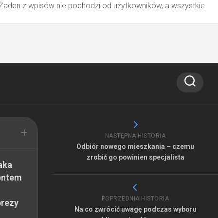
 Żaden z wpisów nie pochodzi od użytkowników, a wszystkie
NASTĘPNA HISTORIA
Odbiór nowego mieszkania – czemu
zrobić go powinien specjalista
aka
entem
POPRZEDNIA HISTORIA
prezy
Na co zwrócić uwagę podczas wyboru