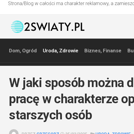
Strona/Blog w całości ma charakter reklamowy, a zamieszc
Przejdź
do
treści
Dom, Ogród
Uroda, Zdrowie
Biznes, Finanse
Bu
W jaki sposób można 
pracę w charakterze op
starszych osób