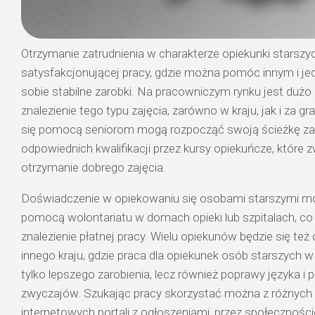
Otrzymanie zatrudnienia w charakterze opiekunki starszy
satysfakcjonującej pracy, gdzie można pomóc innym i j
sobie stabilne zarobki. Na pracowniczym rynku jest dużo
znalezienie tego typu zajęcia, zarówno w kraju, jak i za g
się pomocą seniorom mogą rozpocząć swoją ścieżkę z
odpowiednich kwalifikacji przez kursy opiekuńcze, które 
otrzymanie dobrego zajęcia.
Doświadczenie w opiekowaniu się osobami starszymi m
pomocą wolontariatu w domach opieki lub szpitalach, co
znalezienie płatnej pracy. Wielu opiekunów będzie się t
innego kraju, gdzie praca dla opiekunek osób starszych w 
tylko lepszego zarobienia, lecz również poprawy języka i
zwyczajów. Szukając pracy skorzystać można z różnych 
internetowych portali z ogłoszeniami, przez społecznośc