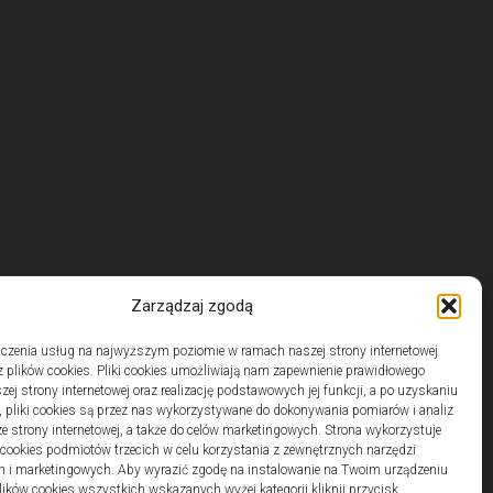
Zarządzaj zgodą
czenia usług na najwyższym poziomie w ramach naszej strony internetowej
 plików cookies. Pliki cookies umożliwiają nam zapewnienie prawidłowego
zej strony internetowej oraz realizację podstawowych jej funkcji, a po uzyskaniu
, pliki cookies są przez nas wykorzystywane do dokonywania pomiarów i analiz
ze strony internetowej, a także do celów marketingowych. Strona wykorzystuje
i cookies podmiotów trzecich w celu korzystania z zewnętrznych narzędzi
h i marketingowych. Aby wyrazić zgodę na instalowanie na Twoim urządzeniu
ków cookies wszystkich wskazanych wyżej kategorii kliknij przycisk