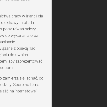
twa pracy w Irlandii dla
u ciekawych ofert i
as poszukiwań należy
ków do wykonania oraz
apisanie
wiązane z opieką nad
ejściu do swoich
em, aby zaprezentować
osobom.
o zamierza się jechać, co
rodziny. Sporo na temat
aleźć na internetowej