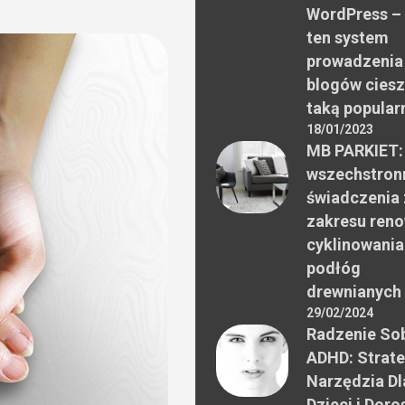
WordPress –
ten system
prowadzenia
blogów ciesz
taką popular
18/01/2023
MB PARKIET:
wszechstron
świadczenia 
zakresu reno
cyklinowania
podłóg
drewnianych
29/02/2024
Radzenie Sob
ADHD: Strate
Narzędzia Dl
Dzieci i Doro