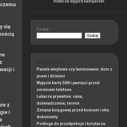
mebli na wyjazd kamperem
 czemu
y się
Szukaj
nością
Szukaj
ne
z
Recent Posts
wacji i
Panele winylowe czy laminowane: dom z
psem i dziećmi
Wyjęcie karty SIM i pamięci przed
serwisem telefonu
Lekarze prywatnie: cena,
doświadczenie, termin
ie z
Zmiana księgowej przed końcem roku:
gie i
dokumenty
a
Podłoga do przedpokoju i korytarza:
słych