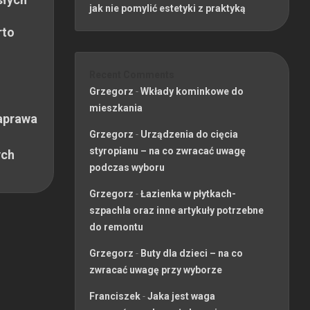
jak nie pomylić estetyki z praktyką
rto
Recent Comments
Grzegorz
-
Wkłady kominkowe do
mieszkania
aprawa
Grzegorz
-
Urządzenia do cięcia
styropianu – na co zwracać uwagę
ych
podczas wyboru
Grzegorz
-
Łazienka w płytkach-
szpachla oraz inne artykuły potrzebne
do remontu
Grzegorz
-
Buty dla dzieci – na co
zwracać uwagę przy wyborze
Franciszek
-
Jaka jest waga