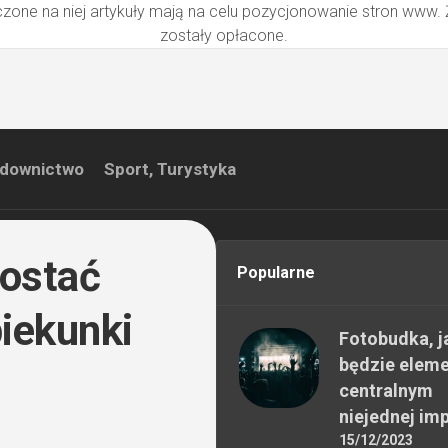
zone na niej artykuły mają na celu pozycjonowanie stron www.
zostały opłacone.
downictwo
Sport, Turystyka
dostać
Popularne
iekunki
Fotobudka, j
będzie elem
centralnym
niejednej im
15/12/2023