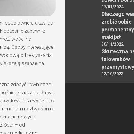
17/01/2024
Dlaczego wa
zrobić sobie
ch osób otwiera drzwi do
permanentny
ednocześnie zapewnić
makijaż
 możliwości na
30/11/2022
ranicą. Osoby interesujące
Skuteczna n
awodową od pozyskania
falowników
zwiększają szanse na
przemysłow
12/10/2023
ożna zdobyć również za
 później znacząco ułatwia
eż decydować na wyjazd do
Irlandii da możliwości nie
 poznania nowych
źródeł – od
iowe media, aż po