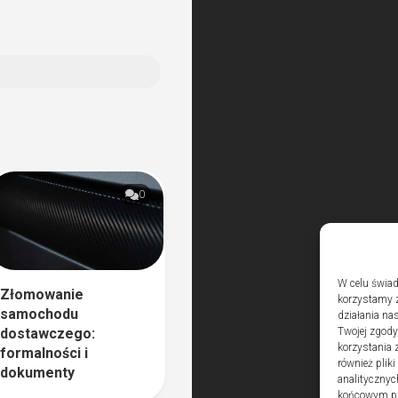
0
W celu świad
Złomowanie
korzystamy z
samochodu
działania nas
dostawczego:
Twojej zgody
korzystania 
formalności i
również plik
dokumenty
analitycznyc
końcowym pli