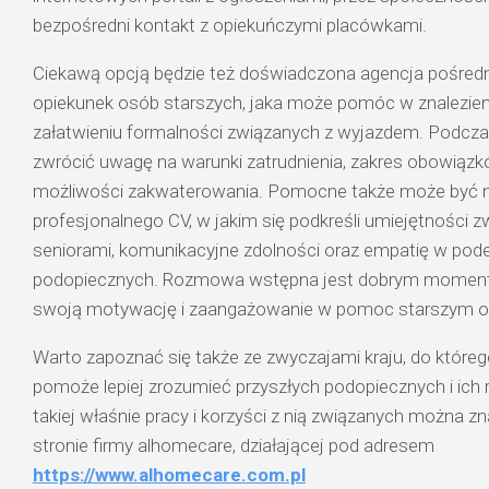
bezpośredni kontakt z opiekuńczymi placówkami.
Ciekawą opcją będzie też doświadczona agencja pośrednic
opiekunek osób starszych, jaka może pomóc w znalezieni
załatwieniu formalności związanych z wyjazdem. Podcz
zwrócić uwagę na warunki zatrudnienia, zakres obowiąz
możliwości zakwaterowania. Pomocne także może być n
profesjonalnego CV, w jakim się podkreśli umiejętności z
seniorami, komunikacyjne zdolności oraz empatię w pod
podopiecznych. Rozmowa wstępna jest dobrym moment
swoją motywację i zaangażowanie w pomoc starszym 
Warto zapoznać się także ze zwyczajami kraju, do któreg
pomoże lepiej zrozumieć przyszłych podopiecznych i ich 
takiej właśnie pracy i korzyści z nią związanych można zn
stronie firmy alhomecare, działającej pod adresem
https://www.alhomecare.com.pl