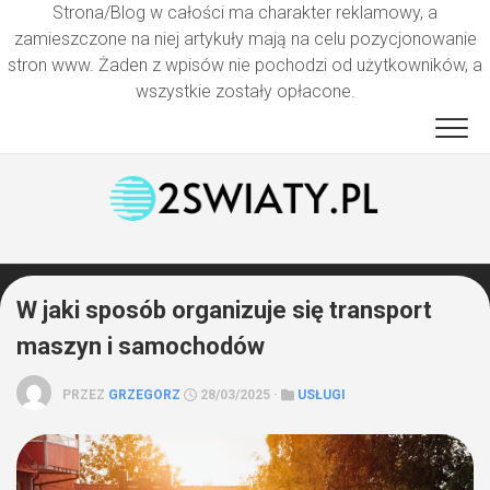
Strona/Blog w całości ma charakter reklamowy, a
zamieszczone na niej artykuły mają na celu pozycjonowanie
stron www. Żaden z wpisów nie pochodzi od użytkowników, a
wszystkie zostały opłacone.
Przejdź
do
treści
W jaki sposób organizuje się transport
maszyn i samochodów
PRZEZ
GRZEGORZ
28/03/2025 ·
USŁUGI