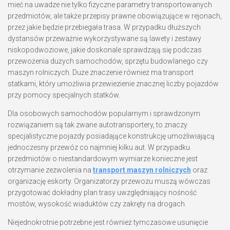
mieć na uwadze nie tylko fizyczne parametry transportowanych
przedmiotów, ale także przepisy prawne obowiązujące w rejonach,
przez jakie będzie przebiegała trasa. W przypadku dłuższych
dystansów przeważnie wykorzystywane są lawety i zestawy
niskopodwoziowe, jakie doskonale sprawdzają się podczas
przewożenia dużych samochodów, sprzętu budowlanego czy
maszyn rolniczych. Duże znaczenie również ma transport
statkami, który umożliwia przewiezienie znacznej liczby pojazdów
przy pomocy specjalnych statków.
Dla osobowych samochodów popularnym i sprawdzonym
rozwiązaniem są tak zwane autotransportery, to znaczy
specjalistyczne pojazdy posiadające konstrukcję umożliwiającą
jednoczesny przewóz co najmniej kilku aut. W przypadku
przedmiotów o niestandardowym wymiarze konieczne jest
otrzymanie zezwolenia na
transport maszyn rolniczych
oraz
organizację eskorty. Organizatorzy przewozu muszą wówczas
przygotować dokładny plan trasy uwzględniający nośność
mostów, wysokość wiaduktów czy zakręty na drogach.
Niejednokrotnie potrzebne jest również tymczasowe usunięcie