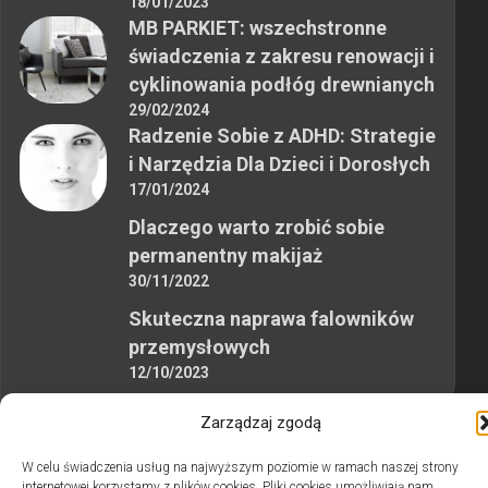
18/01/2023
MB PARKIET: wszechstronne
świadczenia z zakresu renowacji i
cyklinowania podłóg drewnianych
29/02/2024
Radzenie Sobie z ADHD: Strategie
i Narzędzia Dla Dzieci i Dorosłych
17/01/2024
Dlaczego warto zrobić sobie
permanentny makijaż
30/11/2022
Skuteczna naprawa falowników
przemysłowych
12/10/2023
Zarządzaj zgodą
W celu świadczenia usług na najwyższym poziomie w ramach naszej strony
internetowej korzystamy z plików cookies. Pliki cookies umożliwiają nam