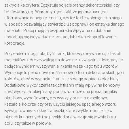
zakrycia kaloryfera. Egzystuje pojęcie branży dekoratorskiej, czy
też dekoracyjnej. Wiadomym jest fakt, że jej zadaniem jest
uformowanie danego elementu, czy też także wpłynięcie na niego
w sposób pozwalający stwierdzić, że poprawił on estetykę danego
materiału. Pracą mającą bezpośredni wpływ na ozdabianie
absorbują się indywidualne postaci, lub również sprofilowane
korporacje.
Przykładem mogą tutaj być firanki, które wykonywane są z takich
materiałów, które zezwalają na dowolne rozwiązania dekoracyjne,
będące wynikiem wyszywania i tkania wszelkiego typu wzorów.
Występuje tu pełna dowolność zarówno form dekoratorskich, jak i
kolorów, choć w wypadku firanek przewagę posiada kolor biały.
Dodatkowo wykończenia takich tkanin mają wpływ na końcowy
efekt wyszycia takiej firany, ponieważ może ona posiadać jakiś
określony, wyhaftowany, czy wyszyty brzeg o określonym
kształcie, kolorze, czy przy użyciu jakiegoś specjalnego wzoru.
Bywają również krótkie firaneczki, które zwykle mocuje się w
oknach kuchennych i na przykład przewiązuje się je wstążką u
dołu, czy także w połowie.