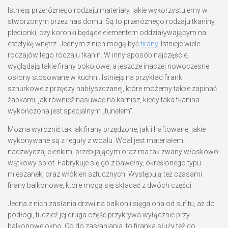
Istnieją przeróżnego rodzaju materiały, jakie wykorzystujemy w
stworzonym przez nas domu. Są to przeróżnego rodzaju tkaniny,
plecionki, czy koronki będące elementem oddziaływającym na
estetykę wnętrz. Jednym z nich mogą być
firany
. Istnieje wiele
rodzajów tego rodzaju tkanin. W inny sposób najczęściej
wyglądają takie firany pokojowe, a jeszcze inaczej nowoczesne
osłony stosowane w kuchni. Istnieją na przykład firanki
sznurkowe z przędzy nabłyszczanej, które możemy także zapinać
żabkami, jak również nasuwać na karnisz, kiedy taka tkanina
wykończona jest specjalnym „tunelem”.
Można wyróżnić tak jak firany przędzone, jak i haftowane, jakie
wykonywane są z reguły z woalu. Woal jest materiałem
nadzwyczaj cienkim, przebijającym oraz ma tak zwany włoskowo-
wątkowy splot. Fabrykuje się go z bawełny, określonego typu
mieszanek, oraz włókien sztucznych. Występują też czasami
firany balkonowe, które mogą się składać z dwóch części.
Jedna z nich zasłania drzwi na balkon i sięga ona od sufitu, aż do
podłogi, tudzież jej druga część przykrywa wyłącznie przy-
balkonowe okno. Co do zasłaniania, to firanka służy też do