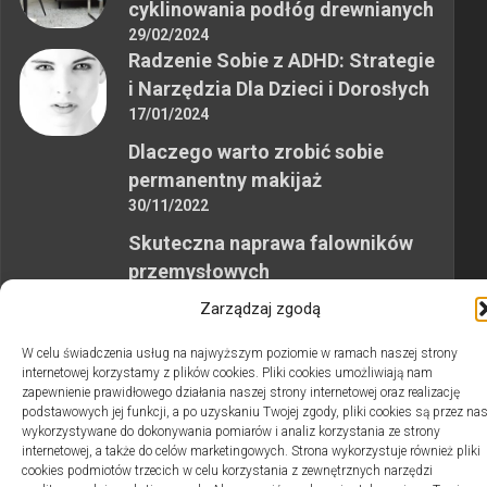
cyklinowania podłóg drewnianych
29/02/2024
Radzenie Sobie z ADHD: Strategie
i Narzędzia Dla Dzieci i Dorosłych
17/01/2024
Dlaczego warto zrobić sobie
permanentny makijaż
30/11/2022
Skuteczna naprawa falowników
przemysłowych
12/10/2023
Zarządzaj zgodą
W celu świadczenia usług na najwyższym poziomie w ramach naszej strony
internetowej korzystamy z plików cookies. Pliki cookies umożliwiają nam
zapewnienie prawidłowego działania naszej strony internetowej oraz realizację
podstawowych jej funkcji, a po uzyskaniu Twojej zgody, pliki cookies są przez na
wykorzystywane do dokonywania pomiarów i analiz korzystania ze strony
2swiaty.pl © 2026. Wszelkie prawa zastrzeżone.
internetowej, a także do celów marketingowych. Strona wykorzystuje również pliki
cookies podmiotów trzecich w celu korzystania z zewnętrznych narzędzi