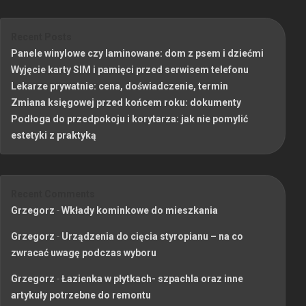
Recent Posts
Panele winylowe czy laminowane: dom z psem i dziećmi
Wyjęcie karty SIM i pamięci przed serwisem telefonu
Lekarze prywatnie: cena, doświadczenie, termin
Zmiana księgowej przed końcem roku: dokumenty
Podłoga do przedpokoju i korytarza: jak nie pomylić
estetyki z praktyką
Recent Comments
Grzegorz
-
Wkłady kominkowe do mieszkania
Grzegorz
-
Urządzenia do cięcia styropianu – na co
zwracać uwagę podczas wyboru
Grzegorz
-
Łazienka w płytkach- szpachla oraz inne
artykuły potrzebne do remontu