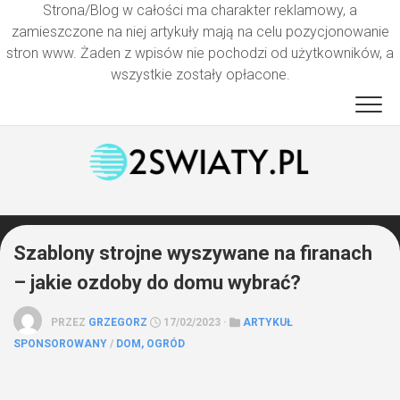
Strona/Blog w całości ma charakter reklamowy, a
zamieszczone na niej artykuły mają na celu pozycjonowanie
stron www. Żaden z wpisów nie pochodzi od użytkowników, a
wszystkie zostały opłacone.
Przejdź
do
treści
Szablony strojne wyszywane na firanach
– jakie ozdoby do domu wybrać?
PRZEZ
GRZEGORZ
17/02/2023 ·
ARTYKUŁ
SPONSOROWANY
/
DOM, OGRÓD