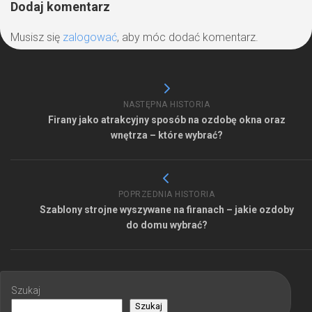
Dodaj komentarz
Musisz się
zalogować
, aby móc dodać komentarz.
NASTĘPNA HISTORIA
Firany jako atrakcyjny sposób na ozdobę okna oraz
wnętrza – które wybrać?
POPRZEDNIA HISTORIA
Szablony strojne wyszywane na firanach – jakie ozdoby
do domu wybrać?
Szukaj
Szukaj