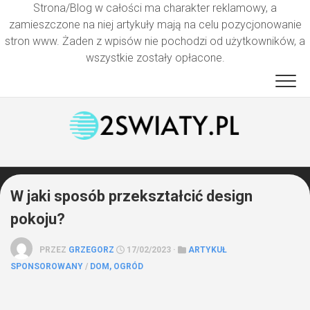
Strona/Blog w całości ma charakter reklamowy, a
zamieszczone na niej artykuły mają na celu pozycjonowanie
stron www. Żaden z wpisów nie pochodzi od użytkowników, a
wszystkie zostały opłacone.
Przejdź
do
treści
W jaki sposób przekształcić design
pokoju?
PRZEZ
GRZEGORZ
17/02/2023 ·
ARTYKUŁ
SPONSOROWANY
/
DOM, OGRÓD