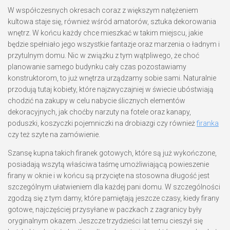
W współczesnych okresach coraz z większym natężeniem
kultowa staje się, również wśród amatorów, sztuka dekorowania
wnętrz. W końcu każdy chce mieszkać w takim miejscu, jakie
będzie spełniało jego wszystkie fantazje oraz marzenia o ładnym i
przytulnym domu. Nic w związku z tym wątpliwego, że choć
planowanie samego budynku cały czas pozostawiamy
konstruktorom, to już wnętrza urządzamy sobie sami. Naturalnie
przodują tutaj kobiety, które najzwyczajniej w świecie ubóstwiają
chodzić na zakupy w celu nabycie ślicznych elementów
dekoracyjnych, jak choćby narzuty na fotele oraz kanapy,
poduszki, koszyczki pojemniczki na drobiazgi czy również
firanka
czy też szyte na zamówienie.
Szansę kupna takich firanek gotowych, które są już wykończone,
posiadają wszytą właściwa taśmę umożliwiającą powieszenie
firany w oknie i w końcu są przycięte na stosowna długość jest
szczególnym ułatwieniem dla każdej pani domu. W szczególności
zgodzą się z tym damy, które pamiętają jeszcze czasy, kiedy firany
gotowe, najczęściej przysyłane w paczkach z zagranicy były
oryginalnym okazem. Jeszcze trzydzieści lat temu cieszył się