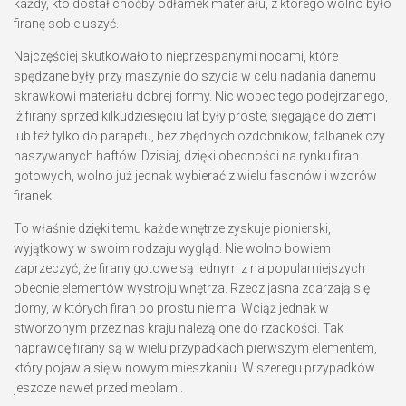
każdy, kto dostał choćby odłamek materiału, z którego wolno było
firanę sobie uszyć.
Najczęściej skutkowało to nieprzespanymi nocami, które
spędzane były przy maszynie do szycia w celu nadania danemu
skrawkowi materiału dobrej formy. Nic wobec tego podejrzanego,
iż firany sprzed kilkudziesięciu lat były proste, sięgające do ziemi
lub też tylko do parapetu, bez zbędnych ozdobników, falbanek czy
naszywanych haftów. Dzisiaj, dzięki obecności na rynku firan
gotowych, wolno już jednak wybierać z wielu fasonów i wzorów
firanek.
To właśnie dzięki temu każde wnętrze zyskuje pionierski,
wyjątkowy w swoim rodzaju wygląd. Nie wolno bowiem
zaprzeczyć, że firany gotowe są jednym z najpopularniejszych
obecnie elementów wystroju wnętrza. Rzecz jasna zdarzają się
domy, w których firan po prostu nie ma. Wciąż jednak w
stworzonym przez nas kraju należą one do rzadkości. Tak
naprawdę firany są w wielu przypadkach pierwszym elementem,
który pojawia się w nowym mieszkaniu. W szeregu przypadków
jeszcze nawet przed meblami.