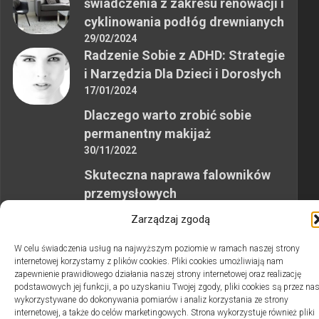
świadczenia z zakresu renowacji i
cyklinowania podłóg drewnianych
29/02/2024
Radzenie Sobie z ADHD: Strategie
i Narzędzia Dla Dzieci i Dorosłych
17/01/2024
Dlaczego warto zrobić sobie
permanentny makijaż
30/11/2022
Skuteczna naprawa falowników
przemysłowych
12/10/2023
Zarządzaj zgodą
W celu świadczenia usług na najwyższym poziomie w ramach naszej strony
internetowej korzystamy z plików cookies. Pliki cookies umożliwiają nam
zapewnienie prawidłowego działania naszej strony internetowej oraz realizację
podstawowych jej funkcji, a po uzyskaniu Twojej zgody, pliki cookies są przez na
wykorzystywane do dokonywania pomiarów i analiz korzystania ze strony
2swiaty.pl © 2026. Wszelkie prawa zastrzeżone.
internetowej, a także do celów marketingowych. Strona wykorzystuje również pliki