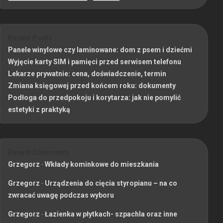
Recent Posts
Panele winylowe czy laminowane: dom z psem i dziećmi
Wyjęcie karty SIM i pamięci przed serwisem telefonu
Lekarze prywatnie: cena, doświadczenie, termin
Zmiana księgowej przed końcem roku: dokumenty
Podłoga do przedpokoju i korytarza: jak nie pomylić
estetyki z praktyką
Recent Comments
Grzegorz
-
Wkłady kominkowe do mieszkania
Grzegorz
-
Urządzenia do cięcia styropianu – na co
zwracać uwagę podczas wyboru
Grzegorz
-
Łazienka w płytkach- szpachla oraz inne