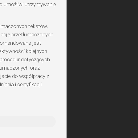
co umożliwi utrzymywanie
tłumaczonych tekstów,
ptację przetłumaczonych
ekomendowane jest
ektywności kolejnych
 procedur dotyczących
tłumaczonych oraz
jście do współpracy z
ania i certyfikacji