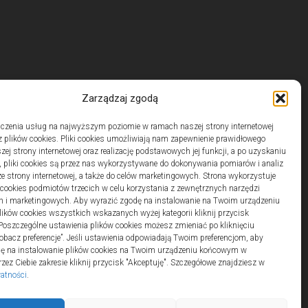
Zarządzaj zgodą
czenia usług na najwyższym poziomie w ramach naszej strony internetowej
 plików cookies. Pliki cookies umożliwiają nam zapewnienie prawidłowego
zej strony internetowej oraz realizację podstawowych jej funkcji, a po uzyskaniu
, pliki cookies są przez nas wykorzystywane do dokonywania pomiarów i analiz
ze strony internetowej, a także do celów marketingowych. Strona wykorzystuje
i cookies podmiotów trzecich w celu korzystania z zewnętrznych narzędzi
h i marketingowych. Aby wyrazić zgodę na instalowanie na Twoim urządzeniu
ków cookies wszystkich wskazanych wyżej kategorii kliknij przycisk
 Poszczególne ustawienia plików cookies możesz zmieniać po kliknięciu
obacz preferencje”. Jeśli ustawienia odpowiadają Twoim preferencjom, aby
dę na instalowanie plików cookies na Twoim urządzeniu końcowym w
ez Ciebie zakresie kliknij przycisk "Akceptuję". Szczegółowe znajdziesz w
watności
.