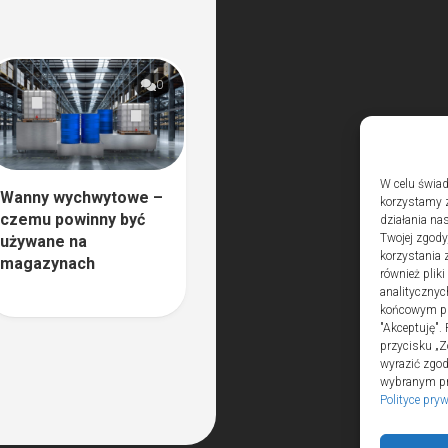
0
W celu świad
Wanny wychwytowe –
korzystamy z
czemu powinny być
działania nas
Twojej zgody
używane na
korzystania 
magazynach
również plik
analitycznyc
końcowym pli
"Akceptuję".
przycisku „Z
wyrazić zgo
wybranym prz
Polityce pry