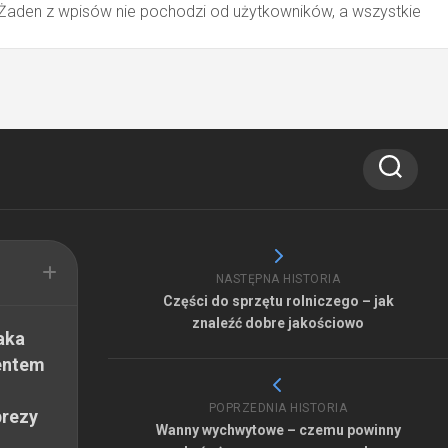
 Żaden z wpisów nie pochodzi od użytkowników, a wszystkie
NASTĘPNA HISTORIA
Części do sprzętu rolniczego – jak
znaleźć dobre jakościowo
aka
entem
POPRZEDNIA HISTORIA
prezy
Wanny wychwytowe – czemu powinny