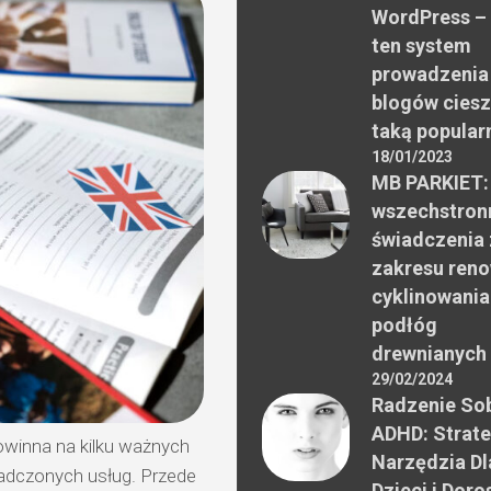
WordPress –
ten system
prowadzenia
blogów ciesz
taką popular
18/01/2023
MB PARKIET:
wszechstron
świadczenia 
zakresu reno
cyklinowania
podłóg
drewnianych
29/02/2024
Radzenie Sob
ADHD: Strate
owinna na kilku ważnych
Narzędzia Dl
adczonych usług. Przede
Dzieci i Doro