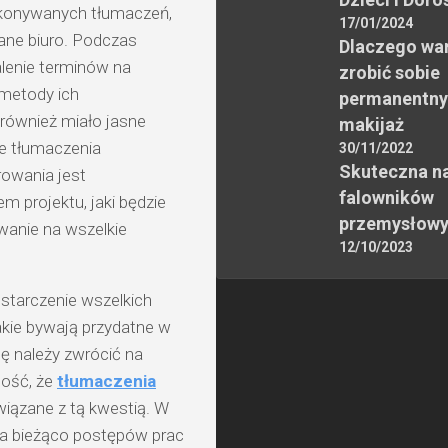
wykonywanych tłumaczeń,
17/01/2024
dane biuro. Podczas
Dlaczego wa
lenie terminów na
zrobić sobie
 metody ich
permanentny
również miało jasne
makijaż
e tłumaczenia
30/11/2022
Skuteczna n
owania jest
falowników
 projektu, jaki będzie
przemysłow
wanie na wszelkie
12/10/2023
starczenie wszelkich
akie bywają przydatne w
ę należy zwrócić na
ność, że
tłumaczenia
iązane z tą kwestią. W
 na bieżąco postępów prac