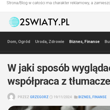
Strona/Blog w całości ma charakter reklamowy, a zamieszc
Przejdź
do
treści
Dom, Ogród
Uroda, Zdrowie
Biznes, Finanse
Bu
W jaki sposób wygląda
współpraca z tłumacz
PRZEZ
GRZEGORZ
19/11/2024 ·
BIZNES, FINANSE