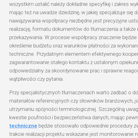
wszystkim ustalić należy dokładnie specyfikę i zakres 
mając też na uwadze dziedzinę, w jakiej specjalizuje się 
nawiązywania współpracy niezbędne jest precyzyjne usta
realizację, formatu dokumentów do tłumaczenia a także
przekazywania. W procesie współpracy znaczenie będzie 
określenie budżetu oraz warunków płatności za wykonan
techniczne. Przydatnym elementem efektywnego kooper
zagwarantowanie stałego kontaktu z ustalonym opiekunem
odpowiedzialny za skoordynowanie prac i sprawne reago
wątpliwości czy pytania.
Przy specjalistycznych tłumaczeniach warto zadbać o do
materiałów referencyjnych czy słowników branżowych, j
utrzymaniu spójności terminologicznej. Szczególną uwag
kwestie poufności i bezpieczeństwa danych, mając pew
techniczne
będzie stosowało odpowiednie procedury zw
trakcie realizacji projektu wskazane jest monitorowanie