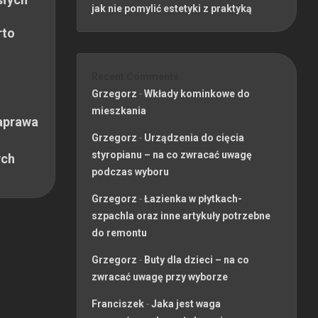
jak nie pomylić estetyki z praktyką
rto
Recent Comments
Grzegorz
-
Wkłady kominkowe do
mieszkania
aprawa
Grzegorz
-
Urządzenia do cięcia
styropianu – na co zwracać uwagę
ych
podczas wyboru
Grzegorz
-
Łazienka w płytkach-
szpachla oraz inne artykuły potrzebne
do remontu
Grzegorz
-
Buty dla dzieci – na co
zwracać uwagę przy wyborze
Franciszek
-
Jaka jest waga