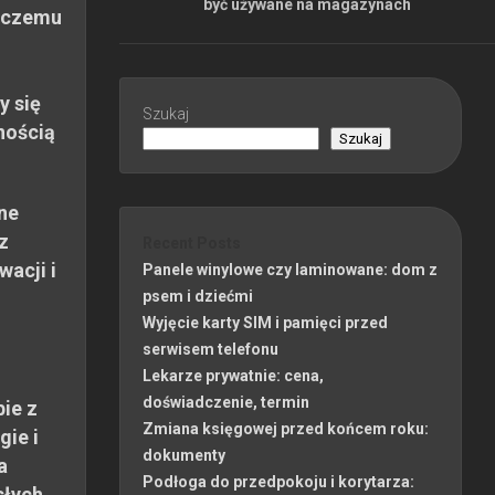
być używane na magazynach
 czemu
y się
Szukaj
nością
Szukaj
ne
z
Recent Posts
wacji i
Panele winylowe czy laminowane: dom z
psem i dziećmi
Wyjęcie karty SIM i pamięci przed
serwisem telefonu
Lekarze prywatnie: cena,
doświadczenie, termin
ie z
Zmiana księgowej przed końcem roku:
gie i
dokumenty
a
Podłoga do przedpokoju i korytarza:
słych