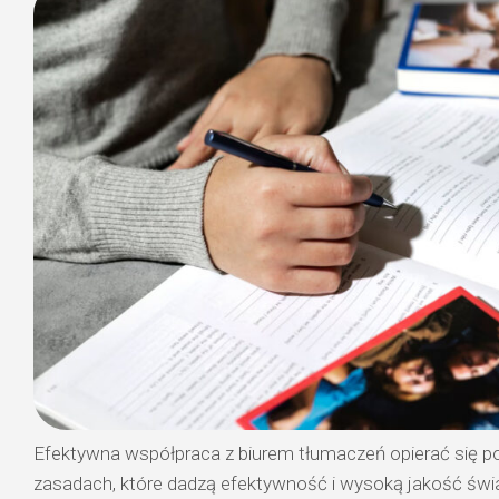
Efektywna współpraca z biurem tłumaczeń opierać się p
zasadach, które dadzą efektywność i wysoką jakość świ