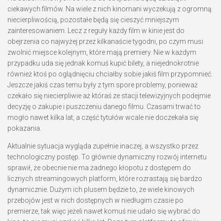
ciekawych filmów. Na wiele z nich kinomani wyczekują z ogromną
niecierpliwością, pozostałe będą się cieszyć mniejszym
zainteresowaniem. Lecz z reguły każdy film w kinie jest do
obejrzenia co najwyżej przez kilkanaście tygodni, po czym musi
zwolnić miejsce kolejnym, które mają premiery. Nie w każdym
przypadku uda się jednak komuś kupić bilety, a niejednokrotnie
również ktoś po oglądnięciu chciałby sobie jakiś film przypomnieć.
Jeszcze jakiś czas temu były z tym spore problemy, ponieważ
czekało się niecierpliwie aż któraś ze stacji telewizyjnych podejmie
decyzję o zakupie i puszczeniu danego filmu. Czasami trwać to
mogło nawet kilka lat, a część tytułów wcale nie doczekała się
pokazania.
Aktualnie sytuacja wygląda zupełnie inaczej, a wszystko przez
technologiczny postęp. To głównie dynamiczny rozwój internetu
sprawił, że obecnie nie ma żadnego kłopotu z dostępem do
licznych streamingowych platform, które rozrastają się bardzo
dynamicznie. Dużym ich plusem będzie to, że wiele kinowych
przebojów jest w nich dostępnych w niedługim czasie po
premierze, tak więc jeżeli nawet komuś nie udało się wybrać do