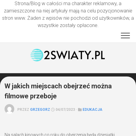
Strona/Blog w całości ma charakter reklamowy, a
zamieszczone na niej artykuły mają na celu pozycjonowanie
stron www. Żaden z wpisów nie pochodzi od użytkowników, a
wszystkie zostały opłacone.
Przejdź
do
treści
W jakich miejscach obejrzeć można
filmowe przeboje
PRZEZ
GRZEGORZ
04/07/2023 ·
EDUKACJA
Na salach kinowych co roku do obejrzenia będą dziesiątki