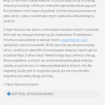
kina, to nie musi czekać kilka lat. Poza tym platformy te oferują
własne produkcje, z których wiele jest naprawdę interesujących.
Korzystanie z nich wiąże się jednak z koniecznością umowy na
jakiś okres czasu i systematycznym opłacaniu kilkudziesięciu
złotych.
Z tego też powodu sporo osób będzie szukało innych rozwiązań,
które jak się okazuje również są do znalezienia. Przykładowo
można w wyszukiwarce wpisać hasło
oppenheimer cda
i
sprawdzić zwrócone wyniki. W ten sposób się otrzyma wykaz
stron, na których dany film można będzie obejrzeć, takich jak na
przykład https://ultra-cda.pl. Niektóre tego typu serwisy oferują
filmy bezpłatnie, w innych do wniesienia będzie jakaś nieduża
opłata, w wysokości co najwyżej kilkanaście złotych. Ale dla
niejednej osoby jest to wygodna opcja, bo nie ma potrzeby
wiązania się żadną długą umową.
+Tekst Sponsorowany+
ARTYKUŁ SPONSOROWANY