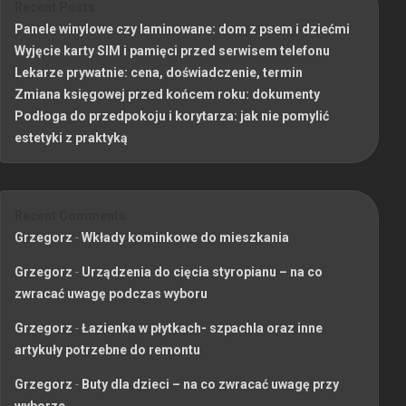
Recent Posts
Panele winylowe czy laminowane: dom z psem i dziećmi
Wyjęcie karty SIM i pamięci przed serwisem telefonu
Lekarze prywatnie: cena, doświadczenie, termin
Zmiana księgowej przed końcem roku: dokumenty
Podłoga do przedpokoju i korytarza: jak nie pomylić
estetyki z praktyką
Recent Comments
Grzegorz
-
Wkłady kominkowe do mieszkania
Grzegorz
-
Urządzenia do cięcia styropianu – na co
zwracać uwagę podczas wyboru
Grzegorz
-
Łazienka w płytkach- szpachla oraz inne
artykuły potrzebne do remontu
Grzegorz
-
Buty dla dzieci – na co zwracać uwagę przy
wyborze