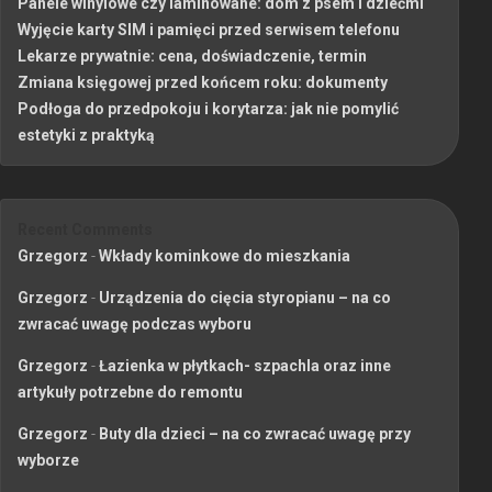
Panele winylowe czy laminowane: dom z psem i dziećmi
Wyjęcie karty SIM i pamięci przed serwisem telefonu
Lekarze prywatnie: cena, doświadczenie, termin
Zmiana księgowej przed końcem roku: dokumenty
Podłoga do przedpokoju i korytarza: jak nie pomylić
estetyki z praktyką
Recent Comments
Grzegorz
-
Wkłady kominkowe do mieszkania
Grzegorz
-
Urządzenia do cięcia styropianu – na co
zwracać uwagę podczas wyboru
Grzegorz
-
Łazienka w płytkach- szpachla oraz inne
artykuły potrzebne do remontu
Grzegorz
-
Buty dla dzieci – na co zwracać uwagę przy
wyborze