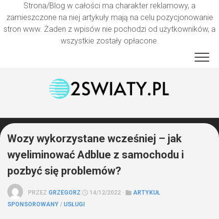
Strona/Blog w całości ma charakter reklamowy, a
zamieszczone na niej artykuły mają na celu pozycjonowanie
stron www. Żaden z wpisów nie pochodzi od użytkowników, a
wszystkie zostały opłacone.
Przejdź
do
treści
Wozy wykorzystane wcześniej – jak
wyeliminować Adblue z samochodu i
pozbyć się problemów?
PRZEZ
GRZEGORZ
14/12/2022 ·
ARTYKUŁ
SPONSOROWANY
/
USŁUGI