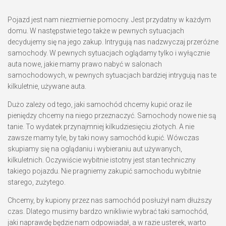
Pojazd jest nam niezmiernie pomocny. Jest przydatny w każdym
domu. W następstwie tego także w pewnych sytuacjach
decydujemy się na jego zakup. Intrygują nas nadzwyczaj przeróżne
samochody. W pewnych sytuacjach oglądamy tylko i wyłącznie
auta nowe, jakie mamy prawo nabyć w salonach
samochodowych, w pewnych sytuacjach bardziej intrygują nas te
kilkuletnie, używane auta.
Dużo zależy od tego, jaki samochód chcemy kupić oraz ile
pieniędzy chcemy na niego przeznaczyć. Samochody nowe nie są
tanie. To wydatek przynajmniej kilkudziesięciu złotych. A nie
zawsze mamy tyle, by taki nowy samochód kupić. Wówczas
skupiamy się na oglądaniu i wybieraniu aut używanych,
kilkuletnich. Oczywiście wybitnie istotny jest stan techniczny
takiego pojazdu. Nie pragniemy zakupić samochodu wybitnie
starego, zużytego.
Chcemy, by kupiony przez nas samochód posłużył nam dłuższy
czas. Dlatego musimy bardzo wnikliwie wybrać taki samochód,
jaki naprawdę będzie nam odpowiadał, a w razie usterek, warto