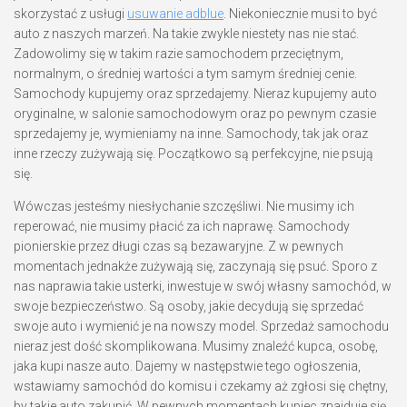
skorzystać z usługi
usuwanie adblue
. Niekoniecznie musi to być
auto z naszych marzeń. Na takie zwykle niestety nas nie stać.
Zadowolimy się w takim razie samochodem przeciętnym,
normalnym, o średniej wartości a tym samym średniej cenie.
Samochody kupujemy oraz sprzedajemy. Nieraz kupujemy auto
oryginalne, w salonie samochodowym oraz po pewnym czasie
sprzedajemy je, wymieniamy na inne. Samochody, tak jak oraz
inne rzeczy zużywają się. Początkowo są perfekcyjne, nie psują
się.
Wówczas jesteśmy niesłychanie szczęśliwi. Nie musimy ich
reperować, nie musimy płacić za ich naprawę. Samochody
pionierskie przez długi czas są bezawaryjne. Z w pewnych
momentach jednakże zużywają się, zaczynają się psuć. Sporo z
nas naprawia takie usterki, inwestuje w swój własny samochód, w
swoje bezpieczeństwo. Są osoby, jakie decydują się sprzedać
swoje auto i wymienić je na nowszy model. Sprzedaż samochodu
nieraz jest dość skomplikowana. Musimy znaleźć kupca, osobę,
jaka kupi nasze auto. Dajemy w następstwie tego ogłoszenia,
wstawiamy samochód do komisu i czekamy aż zgłosi się chętny,
by takie auto zakupić. W pewnych momentach kupiec znajduje się