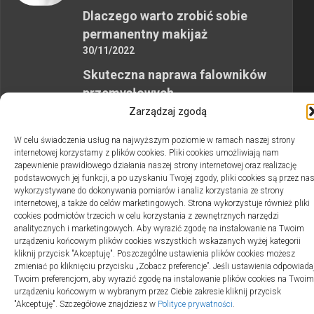
Dlaczego warto zrobić sobie
permanentny makijaż
30/11/2022
Skuteczna naprawa falowników
przemysłowych
12/10/2023
Zarządzaj zgodą
W celu świadczenia usług na najwyższym poziomie w ramach naszej strony
internetowej korzystamy z plików cookies. Pliki cookies umożliwiają nam
zapewnienie prawidłowego działania naszej strony internetowej oraz realizację
podstawowych jej funkcji, a po uzyskaniu Twojej zgody, pliki cookies są przez na
wykorzystywane do dokonywania pomiarów i analiz korzystania ze strony
2swiaty.pl © 2026. Wszelkie prawa zastrzeżone.
internetowej, a także do celów marketingowych. Strona wykorzystuje również pliki
cookies podmiotów trzecich w celu korzystania z zewnętrznych narzędzi
analitycznych i marketingowych. Aby wyrazić zgodę na instalowanie na Twoim
urządzeniu końcowym plików cookies wszystkich wskazanych wyżej kategorii
kliknij przycisk "Akceptuję". Poszczególne ustawienia plików cookies możesz
zmieniać po kliknięciu przycisku „Zobacz preferencje”. Jeśli ustawienia odpowiada
Twoim preferencjom, aby wyrazić zgodę na instalowanie plików cookies na Twoim
urządzeniu końcowym w wybranym przez Ciebie zakresie kliknij przycisk
"Akceptuję". Szczegółowe znajdziesz w
Polityce prywatności
.