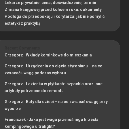
Lekarze prywatnie: cena, doświadczenie, termin
Zmiana księgowej przed końcem roku: dokumenty
Podłoga do przedpokoju i korytarza: jak nie pomylić
estetyki z praktyką
Recent Comments
Grzegorz
-
Wkłady kominkowe do mieszkania
Grzegorz
-
Urządzenia do cięcia styropianu – na co
zwracać uwagę podczas wyboru
Grzegorz
-
Łazienka w płytkach- szpachla oraz inne
artykuły potrzebne do remontu
Grzegorz
-
Buty dla dzieci – na co zwracać uwagę przy
wyborze
Franciszek
-
Jaka jest waga przenośnego krzesła
kempingowego ultralight?