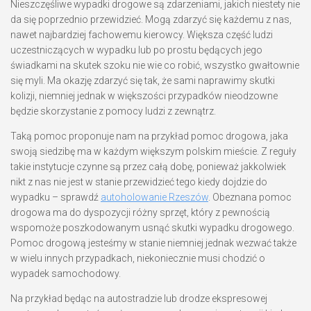
Nieszczęśliwe wypadki drogowe są zdarzeniami, jakich niestety nie
da się poprzednio przewidzieć. Mogą zdarzyć się każdemu z nas,
nawet najbardziej fachowemu kierowcy. Większa część ludzi
uczestniczących w wypadku lub po prostu będących jego
świadkami na skutek szoku nie wie co robić, wszystko gwałtownie
się myli. Ma okazję zdarzyć się tak, że sami naprawimy skutki
kolizji, niemniej jednak w większości przypadków nieodzowne
będzie skorzystanie z pomocy ludzi z zewnątrz.
Taką pomoc proponuje nam na przykład pomoc drogowa, jaka
swoją siedzibę ma w każdym większym polskim mieście. Z reguły
takie instytucje czynne są przez całą dobę, ponieważ jakkolwiek
nikt z nas nie jest w stanie przewidzieć tego kiedy dojdzie do
wypadku – sprawdź
autoholowanie Rzeszów
. Obeznana pomoc
drogowa ma do dyspozycji różny sprzęt, który z pewnością
wspomoże poszkodowanym usnąć skutki wypadku drogowego.
Pomoc drogową jesteśmy w stanie niemniej jednak wezwać także
w wielu innych przypadkach, niekoniecznie musi chodzić o
wypadek samochodowy.
Na przykład będąc na autostradzie lub drodze ekspresowej