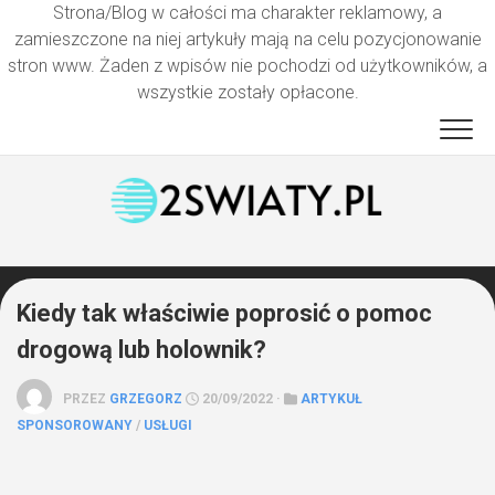
Strona/Blog w całości ma charakter reklamowy, a
zamieszczone na niej artykuły mają na celu pozycjonowanie
stron www. Żaden z wpisów nie pochodzi od użytkowników, a
wszystkie zostały opłacone.
Przejdź
do
treści
Kiedy tak właściwie poprosić o pomoc
drogową lub holownik?
PRZEZ
GRZEGORZ
20/09/2022 ·
ARTYKUŁ
SPONSOROWANY
/
USŁUGI