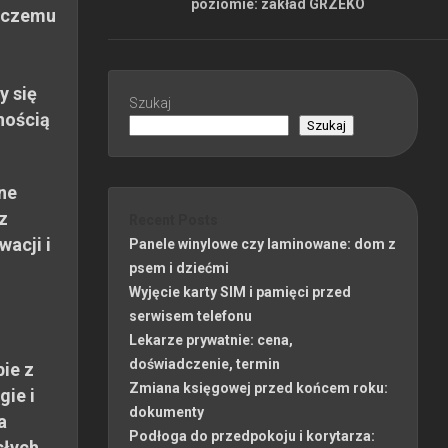
poziomie: zakład GRZEKO
 czemu
y się
Szukaj
nością
Szukaj
ne
z
Recent Posts
wacji i
Panele winylowe czy laminowane: dom z
psem i dziećmi
Wyjęcie karty SIM i pamięci przed
serwisem telefonu
Lekarze prywatnie: cena,
doświadczenie, termin
ie z
Zmiana księgowej przed końcem roku:
gie i
dokumenty
a
Podłoga do przedpokoju i korytarza:
słych