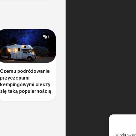
1
Czemu podróżowanie
przyczepami
kempingowymi cieszy
się taką popularnością
W celu świad