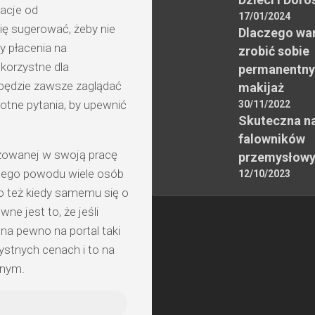
acje od
17/01/2024
ę sugerować, żeby nie
Dlaczego wa
y płacenia na
zrobić sobie
korzystne dla
permanentny
e będzie zawsze zaglądać
makijaż
totne pytania, by upewnić
30/11/2022
Skuteczna n
falowników
żowanej w swoją pracę
przemysłow
z tego powodu wiele osób
12/10/2023
go też kiedy samemu się o
e jest to, że jeśli
 na pewno na portal taki
ystnych cenach i to na
tnym.