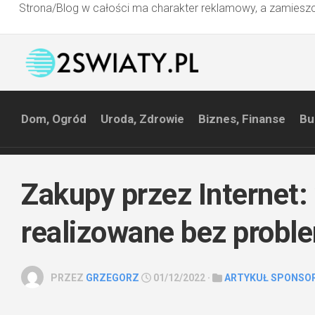
Strona/Blog w całości ma charakter reklamowy, a zamieszc
Przejdź
do
treści
Dom, Ogród
Uroda, Zdrowie
Biznes, Finanse
Bu
Zakupy przez Internet:
realizowane bez probl
PRZEZ
GRZEGORZ
01/12/2022 ·
ARTYKUŁ SPONSO