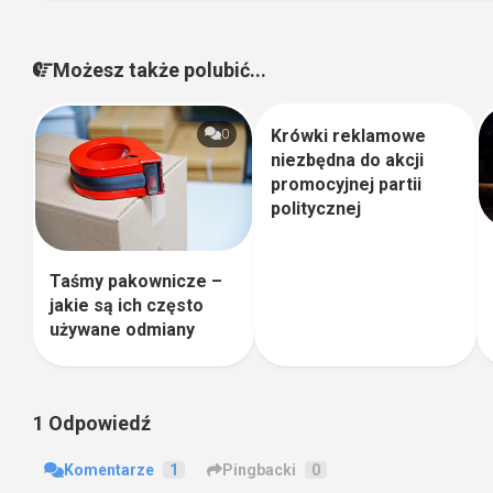
Możesz także polubić...
Krówki reklamowe
0
0
niezbędna do akcji
promocyjnej partii
politycznej
Taśmy pakownicze –
jakie są ich często
używane odmiany
1 Odpowiedź
Komentarze
1
Pingbacki
0