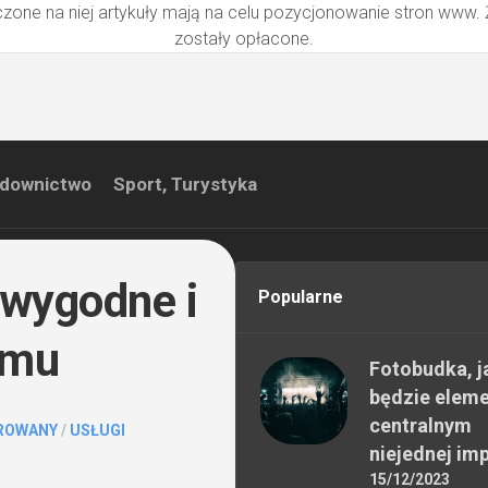
zone na niej artykuły mają na celu pozycjonowanie stron www.
zostały opłacone.
downictwo
Sport, Turystyka
 wygodne i
Popularne
emu
Fotobudka, j
będzie elem
centralnym
ROWANY
/
USŁUGI
niejednej im
15/12/2023