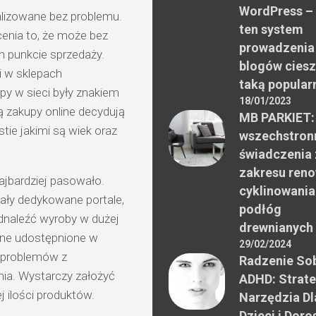
WordPress –
lizowane bez problemu.
ten system
enia to, że może bez
prowadzenia
 punkcie sprzedaży.
blogów ciesz
i w sklepach
taką popular
py w sieci były znakiem
18/01/2023
ą zakupy online decydują
MB PARKIET:
tie jakimi są wiek oraz
wszechstron
świadczenia 
zakresu reno
ajbardziej pasowało.
cyklinowania
tały dedykowane portale,
podłóg
dnaleźć wyroby w dużej
drewnianych
 one udostępnione w
29/02/2024
a problemów z
Radzenie Sob
nia. Wystarczy założyć
ADHD: Strate
j ilości produktów.
Narzędzia Dl
Dzieci i Doro