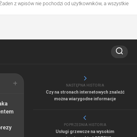
 Żaden z wpisów nie pochodzi od użytkowników, a wszystkie
NASTĘPNA HISTORIA
Czy na stronach internetowych znaleźć
można wiarygodne informacje
aka
entem
POPRZEDNIA HISTORIA
prezy
Usługi grzewcze na wysokim