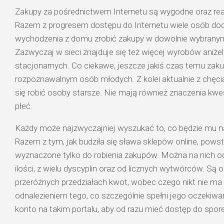
Zakupy za pośrednictwem Internetu są wygodne oraz rea
Razem z progresem dostępu do Internetu wiele osób doc
wychodzenia z domu zrobić zakupy w dowolnie wybranym
Zazwyczaj w sieci znajduje się też więcej wyrobów aniżel
stacjonarnych. Co ciekawe, jeszcze jakiś czas temu zaku
rozpoznawalnym osób młodych. Z kolei aktualnie z chęci
się robić osoby starsze. Nie mają również znaczenia kwes
płeć.
Każdy może najzwyczajniej wyszukać to, co będzie mu n
Razem z tym, jak budziła się sława sklepów online, pows
wyznaczone tylko do robienia zakupów. Można na nich o
ilości, z wielu dyscyplin oraz od licznych wytwórców. Są
przeróżnych przedziałach kwot, wobec czego nikt nie m
odnalezieniem tego, co szczególnie spełni jego oczekiwa
konto na takim portalu, aby od razu mieć dostęp do spore