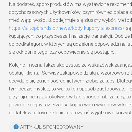
Na dodatek, sporo produktów ma wystawione rekomend
dotychczasowych użytkowników, czym również opłaca si
mieć wątpliwości, iż podejmuje się słuszny wybór. Metod
https://alltopbrands.pl/news/kody-kupony-aliexpress/
są 
kupujących, co przyspiesza finalizację transakcji. Dobrz
do podkategorii, w których są udzielone odpowiedzi na is
się odnośnie tego, czy odpowiednio się postąpiło.
Kolejno, można także skorzystać ze wskazówek zaanga
obsługi klienta. Serwisy zakupowe działają wzorcowo i 
decyduje się za ich pośrednictwem zrobić zakupy. Dlate
tym będzie myśleć, to warto ten sposób zastosować. Pewn
przynajmniej raz ktokolwiek w taki sposób robi zakupy, to
powróci kolejny raz. Szansa kupna wielu wyrobów w korz
dodatek w jednym sklepie jest czymś wyjątkowo korzys
ARTYKUŁ SPONSOROWANY