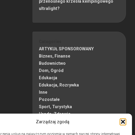
przenośnego krzesła kempingowego
ultralight?
Categories
ARTYKUŁ SPONSOROWANY
Biznes, Finanse
Budownictwo
Dom, Ogród
Edukacja
Edukacja, Rozrywka
Inne
Pozostałe
Sport, Turystyka
Uroda, Zdrowie
Usługi
Zarządzaj zgodą
czenia usług na najwyższym poziomie w ramach naszej strony internetowej