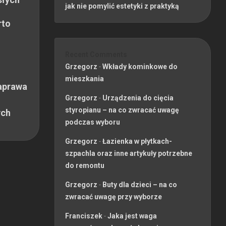
jak nie pomylić estetyki z praktyką
rto
Recent Comments
Grzegorz
-
Wkłady kominkowe do
mieszkania
aprawa
Grzegorz
-
Urządzenia do cięcia
styropianu – na co zwracać uwagę
ych
podczas wyboru
Grzegorz
-
Łazienka w płytkach-
szpachla oraz inne artykuły potrzebne
do remontu
Grzegorz
-
Buty dla dzieci – na co
zwracać uwagę przy wyborze
Franciszek
-
Jaka jest waga