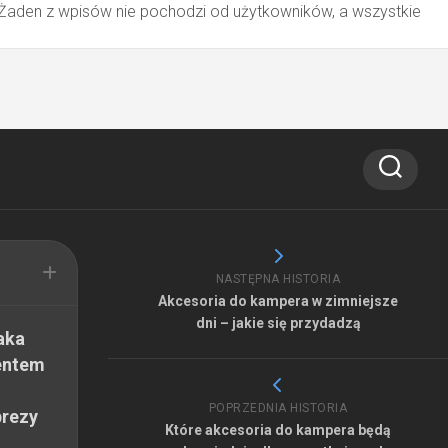
 Żaden z wpisów nie pochodzi od użytkowników, a wszystkie
NASTĘPNA HISTORIA
Akcesoria do kampera w zimniejsze
dni – jakie się przydadzą
aka
entem
POPRZEDNIA HISTORIA
prezy
Które akcesoria do kampera będą