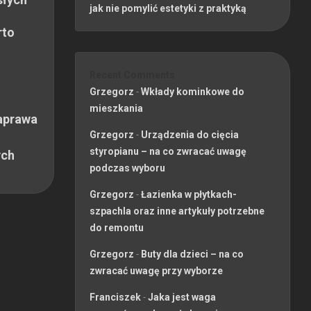
jak nie pomylić estetyki z praktyką
rto
Recent Comments
Grzegorz
-
Wkłady kominkowe do
mieszkania
aprawa
Grzegorz
-
Urządzenia do cięcia
styropianu – na co zwracać uwagę
ych
podczas wyboru
Grzegorz
-
Łazienka w płytkach-
szpachla oraz inne artykuły potrzebne
do remontu
Grzegorz
-
Buty dla dzieci – na co
zwracać uwagę przy wyborze
Franciszek
-
Jaka jest waga