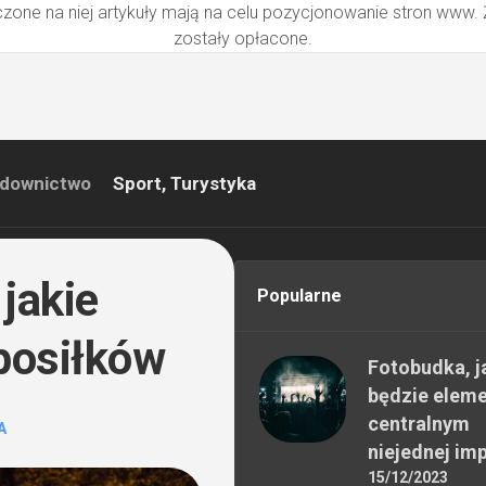
zone na niej artykuły mają na celu pozycjonowanie stron www.
zostały opłacone.
downictwo
Sport, Turystyka
jakie
Popularne
posiłków
Fotobudka, j
będzie elem
centralnym
A
niejednej im
15/12/2023