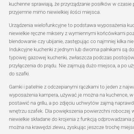
kuchenne sprawiają, że przyrządzanie posiłków w czasie 
przyjemne mimo niewielkiej ilości miejsca.
Urządzenia wielofunkcyjne to podstawa wyposażenia kuc
niewielkie ręczne miksery z wymiennymi końcówkami poz
blendowanie czy ubijanie, zastępując co najmniej kilka n
Indukcyjne kuchenki z jednym lub dwoma palnikami są d
typowej gazowej kuchenki, zwłaszcza podczas postojów
przyłączenia do prądu. Nie zajmują dużo miejsca, a po 
do szafki.
Garnki i patelnie z odczepianymi rączkami to jeden z na
wyposażenia kampera, używać je można na kuchence, w 
postawić na grillu, a po zdjęciu uchwytów zajmą naprawd
wnętrzu szafek. Dla powiększenia powierzchni roboczej
niewielkie składane do krojenia z funkcją odprowadzania p
można na krawędzi zlewu, zyskując jeszcze trochę miejs