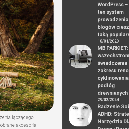
WordPress –
ten system
prowadzenia
blogów ciesz
taką popular
18/01/2023
MB PARKIET:
wszechstron
świadczenia 
zakresu reno
cyklinowania
podłóg
drewnianych
29/02/2024
Radzenie Sob
ADHD: Strate
enia łączącego
Narzędzia Dl
obrane akcesoria
Dzieci i Doro