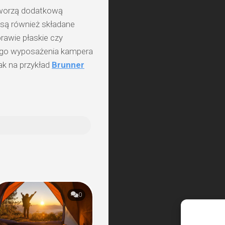
 tworzą dodatkową
 są również składane
prawie płaskie czy
iego wyposażenia kampera
ak na przykład
Brunner
0