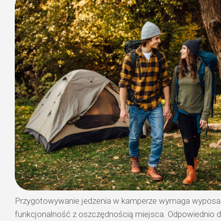
Przygotowywanie jedzenia w kamperze wymaga wyposaż
funkcjonalność z oszczędnością miejsca. Odpowiednio d