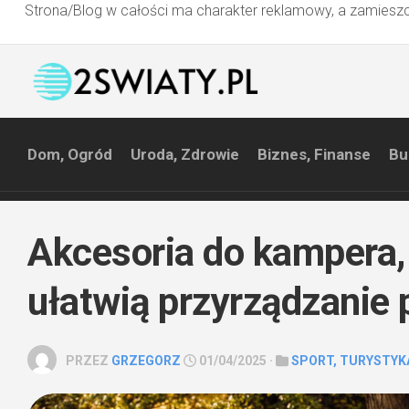
Strona/Blog w całości ma charakter reklamowy, a zamieszc
Przejdź
do
treści
Dom, Ogród
Uroda, Zdrowie
Biznes, Finanse
Bu
Akcesoria do kampera, 
ułatwią przyrządzanie 
PRZEZ
GRZEGORZ
01/04/2025 ·
SPORT, TURYSTYK