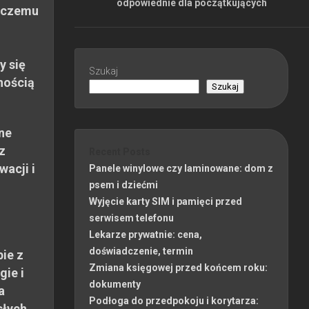
odpowiednie dla początkujących
 czemu
y się
Szukaj
nością
Szukaj
ne
z
Recent Posts
wacji i
Panele winylowe czy laminowane: dom z
psem i dziećmi
Wyjęcie karty SIM i pamięci przed
serwisem telefonu
Lekarze prywatnie: cena,
doświadczenie, termin
ie z
Zmiana księgowej przed końcem roku:
gie i
dokumenty
a
Podłoga do przedpokoju i korytarza:
słych