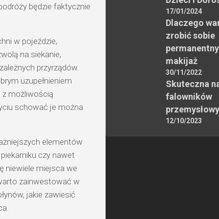
podróży będzie faktycznie
17/01/2024
Dlaczego wa
zrobić sobie
hni w pojeździe,
permanentny
wolą na siekanie,
makijaż
iezależnych przyrządów.
30/11/2022
obrym uzupełnieniem
Skuteczna n
 z możliwością
falowników
użyciu schować je można
przemysłow
12/10/2023
jważniejszych elementów
piekarniku czy nawet
ę niewiele miejsca we
 warto zainwestować w
łynów, jakie zawiesić
ca.