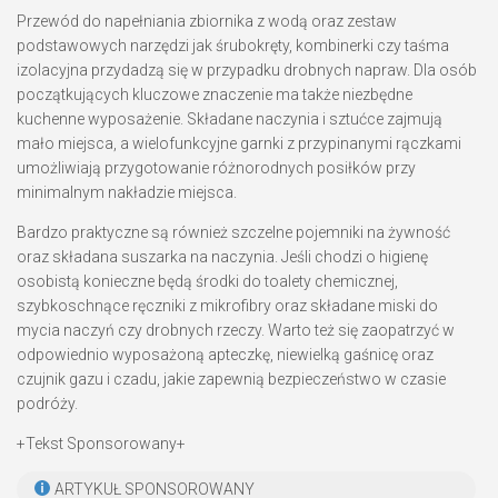
Przewód do napełniania zbiornika z wodą oraz zestaw
podstawowych narzędzi jak śrubokręty, kombinerki czy taśma
izolacyjna przydadzą się w przypadku drobnych napraw. Dla osób
początkujących kluczowe znaczenie ma także niezbędne
kuchenne wyposażenie. Składane naczynia i sztućce zajmują
mało miejsca, a wielofunkcyjne garnki z przypinanymi rączkami
umożliwiają przygotowanie różnorodnych posiłków przy
minimalnym nakładzie miejsca.
Bardzo praktyczne są również szczelne pojemniki na żywność
oraz składana suszarka na naczynia. Jeśli chodzi o higienę
osobistą konieczne będą środki do toalety chemicznej,
szybkoschnące ręczniki z mikrofibry oraz składane miski do
mycia naczyń czy drobnych rzeczy. Warto też się zaopatrzyć w
odpowiednio wyposażoną apteczkę, niewielką gaśnicę oraz
czujnik gazu i czadu, jakie zapewnią bezpieczeństwo w czasie
podróży.
+Tekst Sponsorowany+
ARTYKUŁ SPONSOROWANY