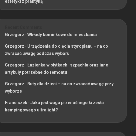
estetyki z praktyką
Recent Comments
Grzegorz
-
Wkłady kominkowe do mieszkania
Grzegorz
-
Urządzenia do cięcia styropianu – na co
zwracać uwagę podczas wyboru
Grzegorz
-
Łazienka w płytkach- szpachla oraz inne
artykuły potrzebne do remontu
Grzegorz
-
Buty dla dzieci – na co zwracać uwagę przy
wyborze
Franciszek
-
Jaka jest waga przenośnego krzesła
kempingowego ultralight?