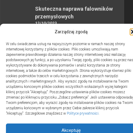
Skuteczna naprawa falowników
przemysłowych
12/10/2023
Zarządzaj zgodą
W celu świadczenia usług na najwyższym poziomie w ramach naszej strony
internetowej korzystamy z plików cookies. Pliki cookies umożliwiają nam
zapewnienie prawidłowego działania naszej strony internetowej oraz realizację
podstawowych jej funkcji, a po uzyskaniu Twojej zgody, pliki cookies są przez na
2swiaty.pl © 2026. Wszelkie prawa zastrzeżone.
wykorzystywane do dokonywania pomiarów i analiz korzystania ze strony
internetowej, a także do celów marketingowych. Strona wykorzystuje również pliki
cookies podmiotów trzecich w celu korzystania z zewnętrznych narzędzi
analitycznych i marketingowych. Aby wyrazić zgodę na instalowanie na Twoim
urządzeniu końcowym plików cookies wszystkich wskazanych wyżej kategorii
kliknij przycisk "Akceptuję". Poszczególne ustawienia plików cookies możesz
zmieniać po kliknięciu przycisku „Zobacz preferencje”. Jeśli ustawienia odpowiada
Twoim preferencjom, aby wyrazić zgodę na instalowanie plików cookies na Twoim
urządzeniu końcowym w wybranym przez Ciebie zakresie kliknij przycisk
"Akceptuję". Szczegółowe znajdziesz w
Polityce prywatności
.
Akceptuję