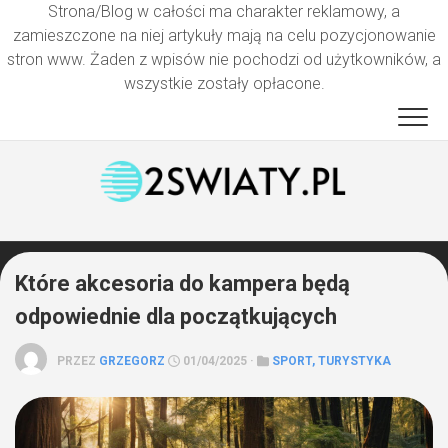
Strona/Blog w całości ma charakter reklamowy, a
zamieszczone na niej artykuły mają na celu pozycjonowanie
stron www. Żaden z wpisów nie pochodzi od użytkowników, a
wszystkie zostały opłacone.
Przejdź
do
treści
Które akcesoria do kampera będą
odpowiednie dla początkujących
PRZEZ
GRZEGORZ
01/04/2025 ·
SPORT, TURYSTYKA