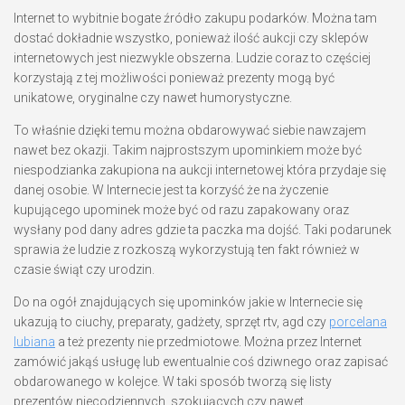
Internet to wybitnie bogate źródło zakupu podarków. Można tam
dostać dokładnie wszystko, ponieważ ilość aukcji czy sklepów
internetowych jest niezwykle obszerna. Ludzie coraz to częściej
korzystają z tej możliwości ponieważ prezenty mogą być
unikatowe, oryginalne czy nawet humorystyczne.
To właśnie dzięki temu można obdarowywać siebie nawzajem
nawet bez okazji. Takim najprostszym upominkiem może być
niespodzianka zakupiona na aukcji internetowej która przydaje się
danej osobie. W Internecie jest ta korzyść że na życzenie
kupującego upominek może być od razu zapakowany oraz
wysłany pod dany adres gdzie ta paczka ma dojść. Taki podarunek
sprawia że ludzie z rozkoszą wykorzystują ten fakt również w
czasie świąt czy urodzin.
Do na ogół znajdujących się upominków jakie w Internecie się
ukazują to ciuchy, preparaty, gadżety, sprzęt rtv, agd czy
porcelana
lubiana
a też prezenty nie przedmiotowe. Można przez Internet
zamówić jakąś usługę lub ewentualnie coś dziwnego oraz zapisać
obdarowanego w kolejce. W taki sposób tworzą się listy
prezentów niecodziennych, szokujących czy nawet