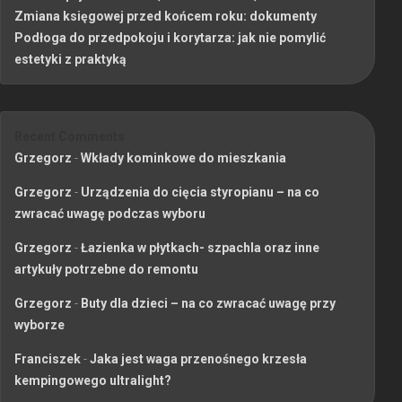
Zmiana księgowej przed końcem roku: dokumenty
Podłoga do przedpokoju i korytarza: jak nie pomylić
estetyki z praktyką
Recent Comments
Grzegorz
-
Wkłady kominkowe do mieszkania
Grzegorz
-
Urządzenia do cięcia styropianu – na co
zwracać uwagę podczas wyboru
Grzegorz
-
Łazienka w płytkach- szpachla oraz inne
artykuły potrzebne do remontu
Grzegorz
-
Buty dla dzieci – na co zwracać uwagę przy
wyborze
Franciszek
-
Jaka jest waga przenośnego krzesła
kempingowego ultralight?