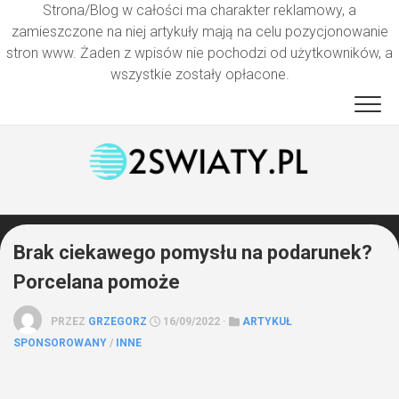
Strona/Blog w całości ma charakter reklamowy, a
zamieszczone na niej artykuły mają na celu pozycjonowanie
stron www. Żaden z wpisów nie pochodzi od użytkowników, a
wszystkie zostały opłacone.
Przejdź
do
treści
Brak ciekawego pomysłu na podarunek?
Porcelana pomoże
PRZEZ
GRZEGORZ
16/09/2022 ·
ARTYKUŁ
SPONSOROWANY
/
INNE