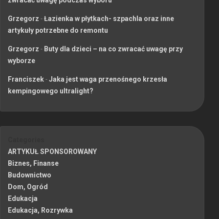
zwracać uwagę podczas wyboru
Grzegorz
-
Łazienka w płytkach- szpachla oraz inne
artykuły potrzebne do remontu
Grzegorz
-
Buty dla dzieci – na co zwracać uwagę przy
wyborze
Franciszek
-
Jaka jest waga przenośnego krzesła
kempingowego ultralight?
Categories
ARTYKUŁ SPONSOROWANY
Biznes, Finanse
Budownictwo
Dom, Ogród
Edukacja
Edukacja, Rozrywka