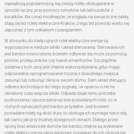
największą popularnością się cieszą rolety obsługiwane w
sposób ręczny, przy pomocy sznurków lub łańcuszków z
koralików. Ale coraz modniejsze, ze względu na swoje liczne zalety,
stają się też rolety elektryczne Kraków, z tego też powodu warto się
zapoznać z tym ciekawym rozwiązaniem.
W stosunku do tradycyjnych rolet elektryczne wersje są
wyposażone w nieduże silniki i układ sterowania. Sterowanie ich
jest bardzo nowoczesne, bowiem odbywać się może za pomocą
pilotów, przełączników czy nawet smartfonów. Szczególnie
ostatnia z tych opcji jest chętnie wykorzystywana, gdyż mając
odpowiednie oprogramowanie można z dowolnego miejsca
zasunąć lub odsunąć okna w swoim domu. Sam układ sterujący
odbiera dochodzące do niego sygnały, i w oparciu o nie na
określony czas włącza silniki. Odpada dzięki temu potrzeba
podnoszenia i opuszczania ręcznie posiadanych rolet, co w
różnych sytuacjach jest bardzo przydatne. Jeśli bowiem
posiadane rolety są dość duże, to obsługa ich wymaga nieco siły,
tak samo jak przy trudniej dostępnych oknach. Dlatego przez
sporą ilość właścicieli domów też bardzo chętnie są wybierane
rolety elektryczne na okna dachowe, ponieważ do ich obsługi nie