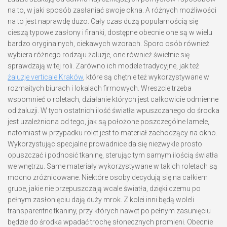
na to, w jaki sposób zasłaniać swoje okna. A różnych możliwości
na to jest naprawdę dużo. Cały czas dużą popularnością się
cieszą typowe zasłony i firanki, dostępne obecnie one są w wielu
bardzo oryginalnych, ciekawych wzorach. Sporo osób również
wybiera różnego rodzaju żaluzje, one również świetnie się
sprawdzają w tej roli. Zarówno ich modele tradycyjne, jak też
żaluzje verticale Kraków
, które są chętnie też wykorzystywane w
rozmaitych biurach i lokalach firmowych. Wreszcie trzeba
wspomnieć o roletach, działanie których jest całkowicie odmienne
od żaluzji. W tych ostatnich ilość światła wpuszczanego do środka
jest uzależniona od tego, jak są położone poszczególne lamele,
natomiast w przypadku rolet jest to materiał zachodzący na okno.
Wykorzystując specjalne prowadnice da się niezwykle prosto
opuszczać i podnosić tkaninę, sterując tym samym ilością światła
we wnętrzu. Same materiały wykorzystywane w takich roletach są
mocno zróżnicowane. Niektóre osoby decydują się na całkiem
grube, jakie nie przepuszczają wcale światła, dzięki czemu po
pełnym zasłonięciu dają duży mrok. Z kolei inni będą woleli
transparentne tkaniny, przy których nawet po pełnym zasunięciu
będzie do środka wpadać trochę słonecznych promieni. Obecnie