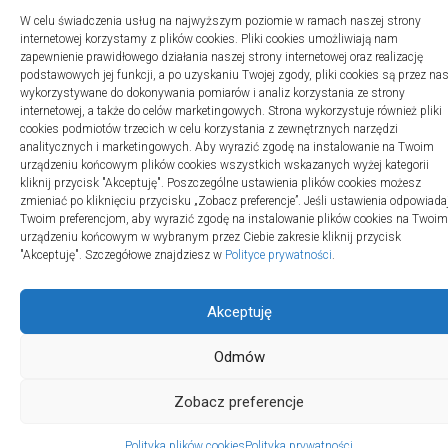
W celu świadczenia usług na najwyższym poziomie w ramach naszej strony
2swiaty.pl © 2026. Wszelkie prawa zastrzeżone.
internetowej korzystamy z plików cookies. Pliki cookies umożliwiają nam
zapewnienie prawidłowego działania naszej strony internetowej oraz realizację
podstawowych jej funkcji, a po uzyskaniu Twojej zgody, pliki cookies są przez na
wykorzystywane do dokonywania pomiarów i analiz korzystania ze strony
internetowej, a także do celów marketingowych. Strona wykorzystuje również pliki
cookies podmiotów trzecich w celu korzystania z zewnętrznych narzędzi
analitycznych i marketingowych. Aby wyrazić zgodę na instalowanie na Twoim
urządzeniu końcowym plików cookies wszystkich wskazanych wyżej kategorii
kliknij przycisk "Akceptuję". Poszczególne ustawienia plików cookies możesz
zmieniać po kliknięciu przycisku „Zobacz preferencje”. Jeśli ustawienia odpowiada
Twoim preferencjom, aby wyrazić zgodę na instalowanie plików cookies na Twoim
urządzeniu końcowym w wybranym przez Ciebie zakresie kliknij przycisk
"Akceptuję". Szczegółowe znajdziesz w
Polityce prywatności
.
Akceptuję
Odmów
Zobacz preferencje
Polityka plików cookies
Polityka prywatności