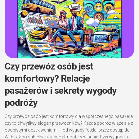
Czy przewóz osób jest
komfortowy? Relacje
pasażerów i sekrety wygody
podróży
Czy przewóz osób jest komfortowy dla współczesnego pasażera,
czy to chwytliwy slogan przewoźników? Każda podróż wiąże się z
osobistymi oczekiwaniami — od wygody fotela, przez dostęp do
Wi-Fi, aż po subtelne niuanse atmosfery w busie. Dziś wygoda to