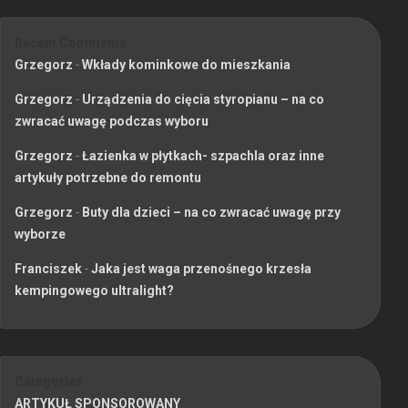
Recent Comments
Grzegorz
-
Wkłady kominkowe do mieszkania
Grzegorz
-
Urządzenia do cięcia styropianu – na co
zwracać uwagę podczas wyboru
Grzegorz
-
Łazienka w płytkach- szpachla oraz inne
artykuły potrzebne do remontu
Grzegorz
-
Buty dla dzieci – na co zwracać uwagę przy
wyborze
Franciszek
-
Jaka jest waga przenośnego krzesła
kempingowego ultralight?
Categories
ARTYKUŁ SPONSOROWANY