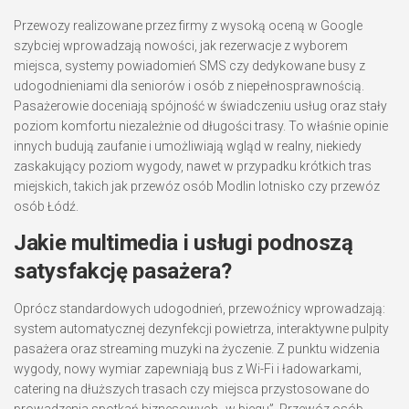
Przewozy realizowane przez firmy z wysoką oceną w Google
szybciej wprowadzają nowości, jak rezerwacje z wyborem
miejsca, systemy powiadomień SMS czy dedykowane busy z
udogodnieniami dla seniorów i osób z niepełnosprawnością.
Pasażerowie doceniają spójność w świadczeniu usług oraz stały
poziom komfortu niezależnie od długości trasy. To właśnie opinie
innych budują zaufanie i umożliwiają wgląd w realny, niekiedy
zaskakujący poziom wygody, nawet w przypadku krótkich tras
miejskich, takich jak przewóz osób Modlin lotnisko czy przewóz
osób Łódź.
Jakie multimedia i usługi podnoszą
satysfakcję pasażera?
Oprócz standardowych udogodnień, przewoźnicy wprowadzają:
system automatycznej dezynfekcji powietrza, interaktywne pulpity
pasażera oraz streaming muzyki na życzenie. Z punktu widzenia
wygody, nowy wymiar zapewniają bus z Wi-Fi i ładowarkami,
catering na dłuższych trasach czy miejsca przystosowane do
prowadzenia spotkań biznesowych „w biegu”. Przewóz osób