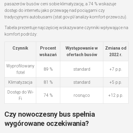
pasażerów busów ceni sobie klimatyzację, a 74 % wskazuje
dostęp do internetu jako przewagę nad pociągami czy
tradycyjnymi autobusami (stat.gov.pl/analizy-komfort-przewozu).
Tabela prezentuje najczęściej wskazywane czynniki wpływające na
komfort podróży:
Czynnik
Procent
Występowanie w
Zmiana od
wskazań
ofertach busów
2022 r.
Wyprofilowany
89 %
standard
+7 p.p.
fotel
Klimatyzacja
81 %
standard
+5 p.p.
Dostęp do Wi-
74 %
rosnąco
+12 p.p.
Fi
Czy nowoczesny bus spełnia
wygórowane oczekiwania?