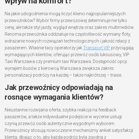
wpływ na komfort?
Na jakie udogodnienia mogą liczyć klienci najpopularniejszych
przewoźników? Wybór firmy przewozowej determinuje nie tylko
cenę, ale także styl jazdy, wygląd wnętrza oraz zakres multimediów.
Renoma przewoźnika oddziałuje na częstotliwość wymiany floty,
wdrażanie nowych rozwiązań technologicznych i jakość relacji z
pasażerem. Właśnie tacy operatorzy jak
Transport VIP
przyciągają
wymagających klientów, oferując przewóz osób luksusowy, VIP
Taxi Warszawa czy premium taxi Warszawa. Dostępność opcji
wynajem busów z kierowcą Warszawa zwiększa zakres
personalizacji podróży na każdej – także najkrótszej – trasie.
Jak przewoźnicy odpowiadają na
rosnące wymagania klientów?
Nieustannie rozwijana oferta, szybka reakcja na feedback
pasażerów, a także indywidualne podejście w wycenie usługi
czynią przewóz osób autentycznie wygodnym wyborem.
Przewoźnicy stosują nowoczesne mechanizmy ankiet satysfakcji
klienta, dbając o to, aby każda podróż była zgodna z