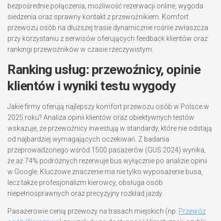
bezpośrednie połączenia, możliwość rezerwacji online, wygoda
siedzenia oraz sprawny kontakt z przewoźnikiem. Komfort
przewozu osób na dłuższej trasie dynamicznie rośnie zwłaszcza
przy korzystaniu z serwisów oferujących feedback klientów oraz
rankingi przewoźników w czasie rzeczywistym.
Ranking usług: przewoźnicy, opinie
klientów i wyniki testu wygody
Jakie firmy oferują najlepszy komfort przewozu osób w Polsce w
2025 roku? Analiza opinii klientów oraz obiektywnych testów
wskazuje, że przewoźnicy inwestują w standardy, które nie odstają
od najbardziej wymagających oczekiwań. Z badania
przeprowadzonego wśród 1500 pasażerów (GUS 2024) wynika,
że aż 74% podróżnych rezerwuje bus wyłącznie po analizie opinii
w Google. Kluczowe znaczenie ma nie tylko wyposażenie busa,
lecz także profesjonalizm kierowcy, obsługa osób
niepełnosprawnych oraz precyzyjny rozkład jazdy.
Pasażerowie cenią przewozy na trasach miejskich (np.
Przewóz