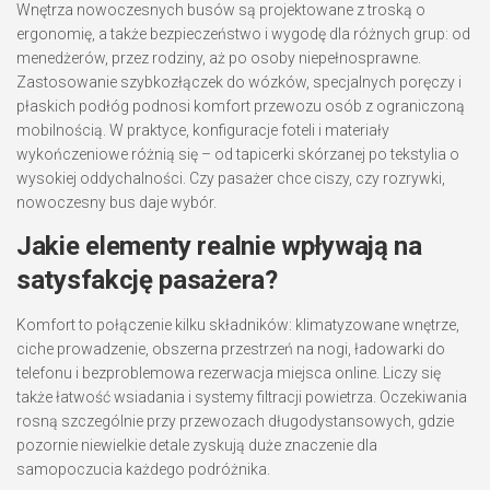
Wnętrza nowoczesnych busów są projektowane z troską o
ergonomię, a także bezpieczeństwo i wygodę dla różnych grup: od
menedżerów, przez rodziny, aż po osoby niepełnosprawne.
Zastosowanie szybkozłączek do wózków, specjalnych poręczy i
płaskich podłóg podnosi komfort przewozu osób z ograniczoną
mobilnością. W praktyce, konfiguracje foteli i materiały
wykończeniowe różnią się – od tapicerki skórzanej po tekstylia o
wysokiej oddychalności. Czy pasażer chce ciszy, czy rozrywki,
nowoczesny bus daje wybór.
Jakie elementy realnie wpływają na
satysfakcję pasażera?
Komfort to połączenie kilku składników: klimatyzowane wnętrze,
ciche prowadzenie, obszerna przestrzeń na nogi, ładowarki do
telefonu i bezproblemowa rezerwacja miejsca online. Liczy się
także łatwość wsiadania i systemy filtracji powietrza. Oczekiwania
rosną szczególnie przy przewozach długodystansowych, gdzie
pozornie niewielkie detale zyskują duże znaczenie dla
samopoczucia każdego podróżnika.