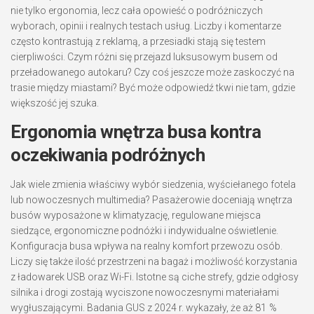
nie tylko ergonomia, lecz cała opowieść o podróżniczych
wyborach, opinii i realnych testach usług. Liczby i komentarze
często kontrastują z reklamą, a przesiadki stają się testem
cierpliwości. Czym różni się przejazd luksusowym busem od
przeładowanego autokaru? Czy coś jeszcze może zaskoczyć na
trasie między miastami? Być może odpowiedź tkwi nie tam, gdzie
większość jej szuka.
Ergonomia wnętrza busa kontra
oczekiwania podróżnych
Jak wiele zmienia właściwy wybór siedzenia, wyściełanego fotela
lub nowoczesnych multimedia? Pasażerowie doceniają wnętrza
busów wyposażone w klimatyzację, regulowane miejsca
siedzące, ergonomiczne podnóżki i indywidualne oświetlenie.
Konfiguracja busa wpływa na realny komfort przewozu osób.
Liczy się także ilość przestrzeni na bagaż i możliwość korzystania
z ładowarek USB oraz Wi-Fi. Istotne są ciche strefy, gdzie odgłosy
silnika i drogi zostają wyciszone nowoczesnymi materiałami
wygłuszającymi. Badania GUS z 2024 r. wykazały, że aż 81 %