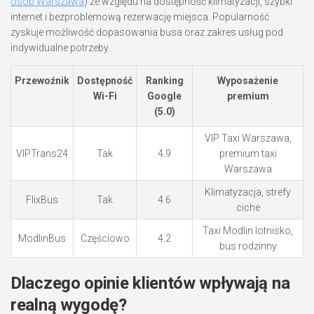
osób Warszawa
) ze względu na dostępność klimatyzacji, szybki
internet i bezproblemową rezerwację miejsca. Popularność
zyskuje możliwość dopasowania busa oraz zakres usług pod
indywidualne potrzeby.
Przewoźnik
Dostępność
Ranking
Wyposażenie
Wi-Fi
Google
premium
(5.0)
VIP Taxi Warszawa,
VIPTrans24
Tak
4.9
premium taxi
Warszawa
Klimatyzacja, strefy
FlixBus
Tak
4.6
ciche
Taxi Modlin lotnisko,
ModlinBus
Częściowo
4.2
bus rodzinny
Dlaczego opinie klientów wpływają na
realną wygodę?