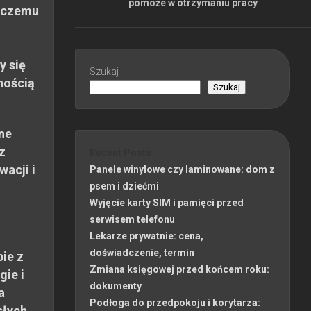
pomoże w otrzymaniu pracy
 czemu
y się
Szukaj
nością
Szukaj
ne
z
Recent Posts
wacji i
Panele winylowe czy laminowane: dom z
psem i dziećmi
Wyjęcie karty SIM i pamięci przed
serwisem telefonu
Lekarze prywatnie: cena,
doświadczenie, termin
ie z
Zmiana księgowej przed końcem roku:
gie i
dokumenty
a
Podłoga do przedpokoju i korytarza:
słych