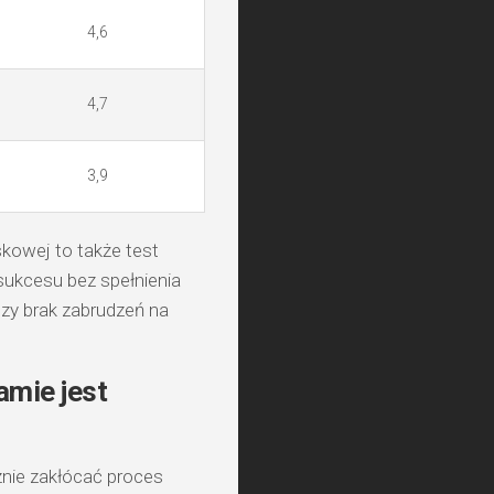
4,6
4,7
3,9
kowej to także test
sukcesu bez spełnienia
czy brak zabrudzeń na
amie jest
nie zakłócać proces