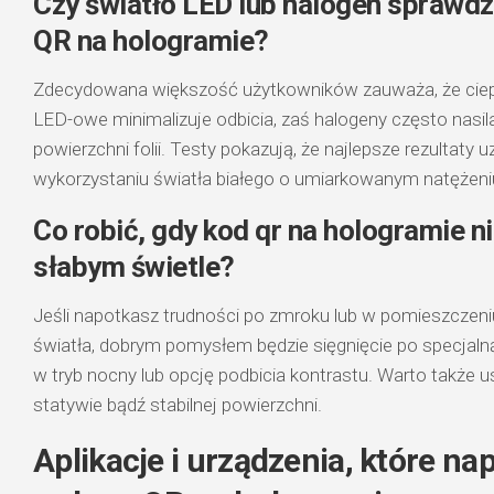
Czy światło LED lub halogen sprawdz
QR na hologramie?
Zdecydowana większość użytkowników zauważa, że ciepł
LED-owe minimalizuje odbicia, zaś halogeny często nasila
powierzchni folii. Testy pokazują, że najlepsze rezultaty u
wykorzystaniu światła białego o umiarkowanym natężeni
Co robić, gdy kod qr na hologramie ni
słabym świetle?
Jeśli napotkasz trudności po zmroku lub w pomieszczeni
światła, dobrym pomysłem będzie sięgnięcie po specjaln
w tryb nocny lub opcję podbicia kontrastu. Warto także u
statywie bądź stabilnej powierzchni.
Aplikacje i urządzenia, które n