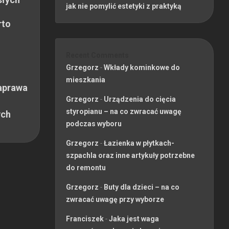
jak nie pomylić estetyki z praktyką
rto
Recent Comments
Grzegorz
-
Wkłady kominkowe do
mieszkania
aprawa
Grzegorz
-
Urządzenia do cięcia
styropianu – na co zwracać uwagę
ych
podczas wyboru
Grzegorz
-
Łazienka w płytkach-
szpachla oraz inne artykuły potrzebne
do remontu
Grzegorz
-
Buty dla dzieci – na co
zwracać uwagę przy wyborze
Franciszek
-
Jaka jest waga