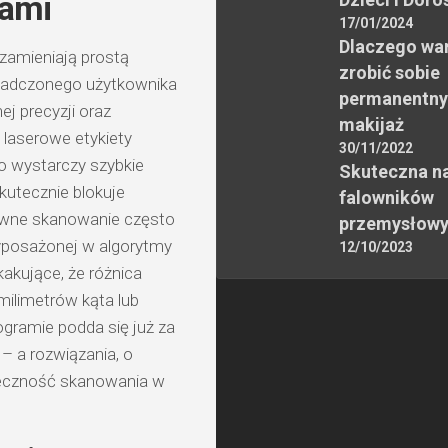
dami
17/01/2024
Dlaczego wa
 zamieniają prostą
zrobić sobie
iadczonego użytkownika
permanentny
j precyzji oraz
makijaż
 laserowe etykiety
30/11/2022
 wystarczy szybkie
Skuteczna n
skutecznie blokuje
falowników
rawne skanowanie często
przemysłow
wyposażonej w algorytmy
12/10/2023
akujące, że różnica
ilimetrów kąta lub
logramie podda się już za
 a rozwiązania, o
teczność skanowania w