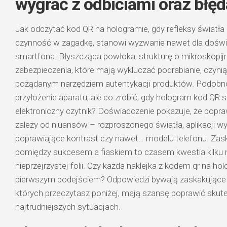
wygrać z odbiciami oraz błę
Jak odczytać kod QR na hologramie, gdy refleksy światła
czynność w zagadkę, stanowi wyzwanie nawet dla dośw
smartfona. Błyszcząca powłoka, strukturę o mikroskopijne
zabezpieczenia, które mają wykluczać podrabianie, czynią
pożądanym narzędziem autentykacji produktów. Podobno
przyłożenie aparatu, ale co zrobić, gdy hologram kod QR 
elektroniczny czytnik? Doświadczenie pokazuje, że pop
zależy od niuansów – rozproszonego światła, aplikacji 
poprawiające kontrast czy nawet… modelu telefonu. Zask
pomiędzy sukcesem a fiaskiem to czasem kwestia kilku m
nieprzejrzystej folii. Czy każda naklejka z kodem qr na ho
pierwszym podejściem? Odpowiedzi bywają zaskakujące –
których przeczytasz poniżej, mają szansę poprawić sku
najtrudniejszych sytuacjach.