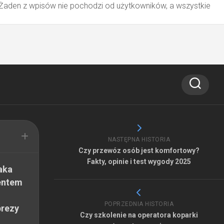
 Żaden z wpisów nie pochodzi od użytkowników, a wszystkie
NASTĘPNA HISTORIA
Czy przewóz osób jest komfortowy?
Fakty, opinie i test wygody 2025
aka
entem
POPRZEDNIA HISTORIA
prezy
Czy szkolenie na operatora koparki