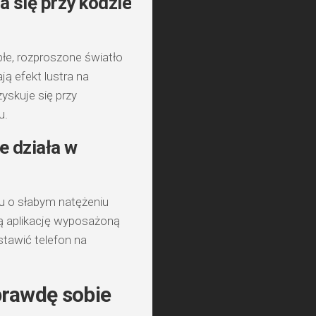
a się przy kodzie
e, rozproszone światło
ją efekt lustra na
zyskuje się przy
u.
e działa w
u o słabym natężeniu
ą aplikację wyposażoną
stawić telefon na
aprawdę sobie