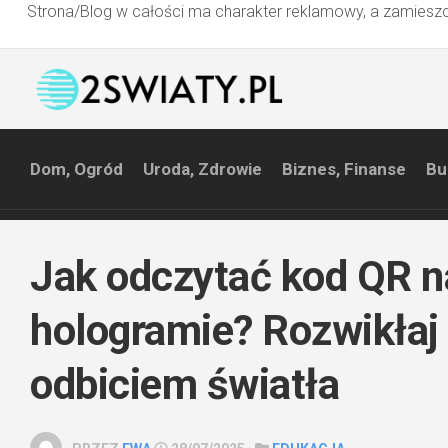
Strona/Blog w całości ma charakter reklamowy, a zamieszc
Przejdź
do
treści
Dom, Ogród
Uroda, Zdrowie
Biznes, Finanse
Bu
Jak odczytać kod QR n
hologramie? Rozwikłaj 
odbiciem światła