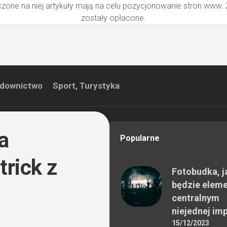
zone na niej artykuły mają na celu pozycjonowanie stron www.
zostały opłacone.
downictwo
Sport, Turystyka
a
Popularne
trick z
Fotobudka, j
będzie elem
centralnym
niejednej im
15/12/2023