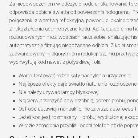
Za niepowodzeniem w odczycie kodu qr skanowanie tel
odpowiada odbicie światła od powierzchni hologramu. Pro
połączeniu z warstwą refleksyjną, powoduje lokalne prześ
zniekształcenia geometryczne kodu. Aplikacja do qr na h
rozbudowanych możliwościach radzi sobie, analizując hi
automatycznie filtrując niepożądane odbicia. Z kolei smar
zaawansowanymi algorytmami redukcji szumu przetwarzaj
wychwytują kod nawet z połyskliwej folii.
Warto testować różne kąty nachylenia urządzenia
Najlepsze efekty daje światło naturalne rozproszone 
Nie należy używać lampy błyskowej
Najpierw przeczyść powierzchnię, potem próbuj pon
Ostrość ustawiaj manualnie, nie zawsze autofocus tra
Jeżeli kod jest rozmazany – próbuj wydłużonej ekspo
W razie zamglenia przybliż i oddal telefon aż do popra