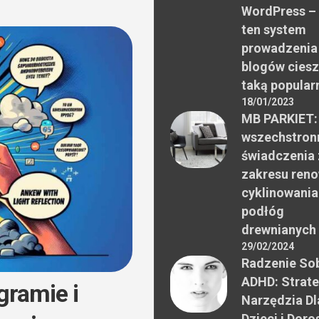
WordPress –
ten system
prowadzenia
blogów ciesz
taką popular
18/01/2023
MB PARKIET:
wszechstron
świadczenia 
zakresu reno
cyklinowania
podłóg
drewnianych
29/02/2024
Radzenie Sob
ADHD: Strate
gramie i
Narzędzia Dl
Dzieci i Doro