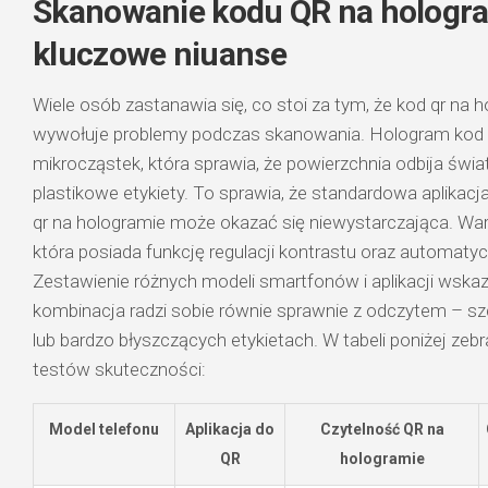
Skanowanie kodu QR na hologr
kluczowe niuanse
Wiele osób zastanawia się, co stoi za tym, że kod qr na
wywołuje problemy podczas skanowania. Hologram kod 
mikrocząstek, która sprawia, że powierzchnia odbija światł
plastikowe etykiety. To sprawia, że standardowa aplika
qr na hologramie może okazać się niewystarczająca. War
która posiada funkcję regulacji kontrastu oraz automatyc
Zestawienie różnych modeli smartfonów i aplikacji wskazu
kombinacja radzi sobie równie sprawnie z odczytem – s
lub bardzo błyszczących etykietach. W tabeli poniżej zeb
testów skuteczności:
Model telefonu
Aplikacja do
Czytelność QR na
QR
hologramie