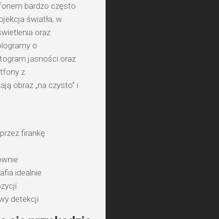
efonem bardzo często
jekcja światła, w
wietlenia oraz
ologramy o
stogram jasności oraz
tfony z
ą obraz „na czysto” i
przez firankę
ownie
fia idealnie
zycji
wy detekcji