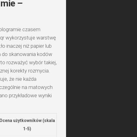
amie –
 hologramie czasem
qr wykorzystuje warstwę
o inaczej niż papier lub
cja do skanowania kodów
to rozważyć wybór takiej,
znej korekty rozmycia.
je, że nie każda
zczególnie na matowych
rano przykładowe wyniki
Ocena użytkowników (skala
1-5)