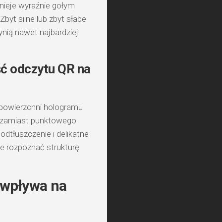
nieje wyraźnie gołym
byt silne lub zbyt słabe
ynią nawet najbardziej
ść odczytu QR na
 powierzchni hologramu
 zamiast punktowego
dtłuszczenie i delikatne
ie rozpoznać strukturę
 wpływa na