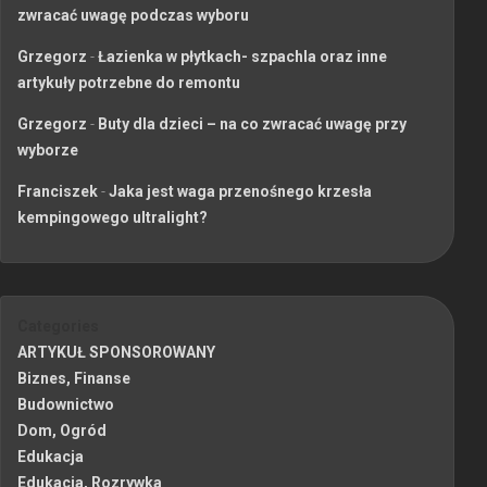
zwracać uwagę podczas wyboru
Grzegorz
-
Łazienka w płytkach- szpachla oraz inne
artykuły potrzebne do remontu
Grzegorz
-
Buty dla dzieci – na co zwracać uwagę przy
wyborze
Franciszek
-
Jaka jest waga przenośnego krzesła
kempingowego ultralight?
Categories
ARTYKUŁ SPONSOROWANY
Biznes, Finanse
Budownictwo
Dom, Ogród
Edukacja
Edukacja, Rozrywka