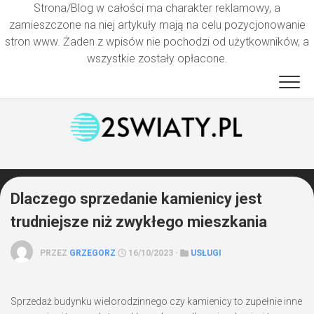
Strona/Blog w całości ma charakter reklamowy, a
zamieszczone na niej artykuły mają na celu pozycjonowanie
stron www. Żaden z wpisów nie pochodzi od użytkowników, a
wszystkie zostały opłacone.
Przejdź
do
treści
Dlaczego sprzedanie kamienicy jest
trudniejsze niż zwykłego mieszkania
PRZEZ
GRZEGORZ
16/10/2023 ·
USŁUGI
Sprzedaż budynku wielorodzinnego czy kamienicy to zupełnie inne