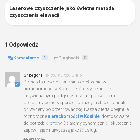
Laserowe czyszczenie jako świetna metoda
0
czyszczenia elewacji
1 Odpowiedź
Komentarze
1
Pingbacki
0
Grzegorz
22/01/2025 o 10:34
Proneo to nowoczesne biuro pośrednictwa
nieruchomości w Koninie, które wyróżnia się
indywidualnym podejściem i zaangażowaniem.
Oferujemy pełne wsparcie na każdym etapie transakcji,
od wyceny po przeprowadzkę. Nasza oferta obejmuje
różnorodne
nieruchomości w Koninie
, dostosowane
do potrzeb klientów. Działamy dynamicznie i skutecznie,
zapewniając najwyższą jakość usług.
+Reklama+