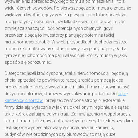
wyzwanie niż sprzedaż zwykłego domu albo mieszkania, i to z
wielu różnych powodów. Po pierwsze będzie tu mowa o znacznie
większych kwotach, gdyż w wielu przypadkach takie sprzedaże
mogą dotyczyć kilkunastu czy kilkudziesięciu milionów. To zaś
zmniejsza znacząco ilość potencjalnych chętnych, gdyż
przeważnie będą to inwestorzy planujący potem na takiej
nieruchomości zarobić. W wielu przypadkach dochodzi jeszcze
mocno skomplikowany status prawny, związany na przykład z
tym że nieruchomość ma paru właścicieli, którzy muszą w jakiś
sposób się porozumieć.
Dlatego też jeżeli ktoś dysponuje taką nieruchomością i będzie ją
chciał sprzedać, to powinien to raczej zrobić z pomocą jakieś
profesjonalnej firmy. Z wyszukaniem takiej firmy nie powinno być
dużych problemów, starczy w wyszukiwarce podać hasło
kupię
kamienicę chorzów
i przejrzeć zwrócone strony. Niektóre takie
firmy działają wyłącznie w jakimś określonym regionie, ale są też
takie, które działają w całym kraju. Za nawiązaniem współpracy z
takimi firmami przemawia kilka ważnych rzeczy. Przede wszystkim
jeśli się one wyspecjalizowały w sprzedawaniu kamienic,
budynków wielorodzinnych czy biurowców, to mają duże