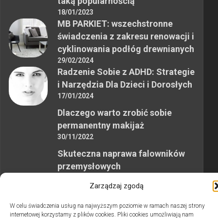
taką popularnością
18/01/2023
MB PARKIET: wszechstronne
świadczenia z zakresu renowacji i
cyklinowania podłóg drewnianych
29/02/2024
Radzenie Sobie z ADHD: Strategie
i Narzędzia Dla Dzieci i Dorosłych
17/01/2024
Dlaczego warto zrobić sobie
permanentny makijaż
30/11/2022
Skuteczna naprawa falowników
przemysłowych
12/10/2023
Zarządzaj zgodą
W celu świadczenia usług na najwyższym poziomie w ramach naszej strony
internetowej korzystamy z plików cookies. Pliki cookies umożliwiają nam