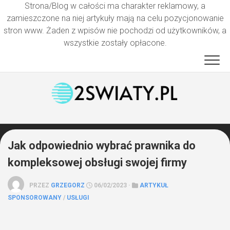
Strona/Blog w całości ma charakter reklamowy, a
zamieszczone na niej artykuły mają na celu pozycjonowanie
stron www. Żaden z wpisów nie pochodzi od użytkowników, a
wszystkie zostały opłacone.
Przejdź
do
treści
Jak odpowiednio wybrać prawnika do
kompleksowej obsługi swojej firmy
PRZEZ
GRZEGORZ
06/02/2023 ·
ARTYKUŁ
SPONSOROWANY
/
USŁUGI