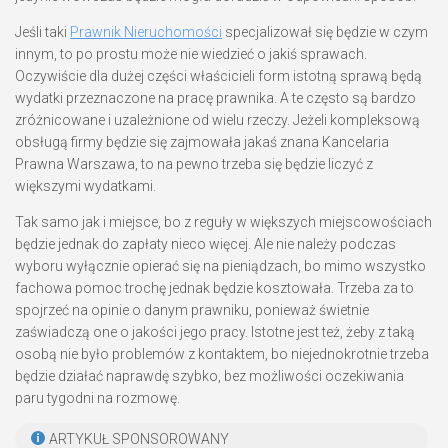
Jeśli taki
Prawnik Nieruchomości
specjalizował się będzie w czym
innym, to po prostu może nie wiedzieć o jakiś sprawach.
Oczywiście dla dużej części właścicieli form istotną sprawą będą
wydatki przeznaczone na pracę prawnika. A te często są bardzo
zróżnicowane i uzależnione od wielu rzeczy. Jeżeli kompleksową
obsługą firmy będzie się zajmowała jakaś znana Kancelaria
Prawna Warszawa, to na pewno trzeba się będzie liczyć z
większymi wydatkami.
Tak samo jak i miejsce, bo z reguły w większych miejscowościach
będzie jednak do zapłaty nieco więcej. Ale nie należy podczas
wyboru wyłącznie opierać się na pieniądzach, bo mimo wszystko
fachowa pomoc trochę jednak będzie kosztowała. Trzeba za to
spojrzeć na opinie o danym prawniku, ponieważ świetnie
zaświadczą one o jakości jego pracy. Istotne jest też, żeby z taką
osobą nie było problemów z kontaktem, bo niejednokrotnie trzeba
będzie działać naprawdę szybko, bez możliwości oczekiwania
paru tygodni na rozmowę.
ARTYKUŁ SPONSOROWANY