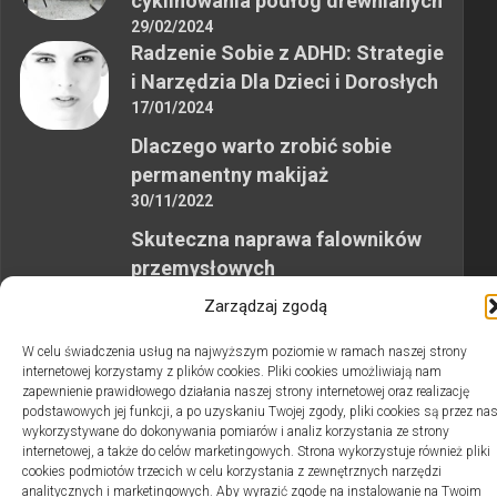
cyklinowania podłóg drewnianych
29/02/2024
Radzenie Sobie z ADHD: Strategie
i Narzędzia Dla Dzieci i Dorosłych
17/01/2024
Dlaczego warto zrobić sobie
permanentny makijaż
30/11/2022
Skuteczna naprawa falowników
przemysłowych
12/10/2023
Zarządzaj zgodą
W celu świadczenia usług na najwyższym poziomie w ramach naszej strony
internetowej korzystamy z plików cookies. Pliki cookies umożliwiają nam
zapewnienie prawidłowego działania naszej strony internetowej oraz realizację
podstawowych jej funkcji, a po uzyskaniu Twojej zgody, pliki cookies są przez na
wykorzystywane do dokonywania pomiarów i analiz korzystania ze strony
2swiaty.pl © 2026. Wszelkie prawa zastrzeżone.
internetowej, a także do celów marketingowych. Strona wykorzystuje również pliki
cookies podmiotów trzecich w celu korzystania z zewnętrznych narzędzi
analitycznych i marketingowych. Aby wyrazić zgodę na instalowanie na Twoim