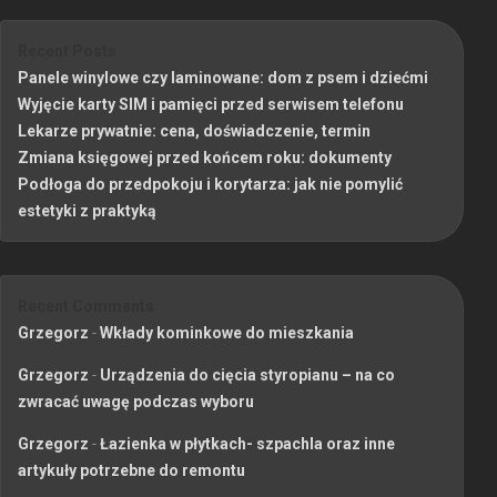
Recent Posts
Panele winylowe czy laminowane: dom z psem i dziećmi
Wyjęcie karty SIM i pamięci przed serwisem telefonu
Lekarze prywatnie: cena, doświadczenie, termin
Zmiana księgowej przed końcem roku: dokumenty
Podłoga do przedpokoju i korytarza: jak nie pomylić
estetyki z praktyką
Recent Comments
Grzegorz
-
Wkłady kominkowe do mieszkania
Grzegorz
-
Urządzenia do cięcia styropianu – na co
zwracać uwagę podczas wyboru
Grzegorz
-
Łazienka w płytkach- szpachla oraz inne
artykuły potrzebne do remontu