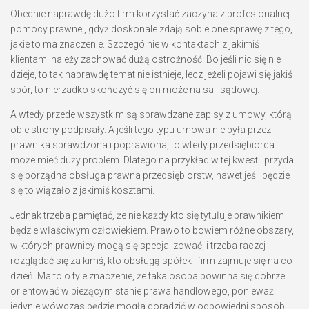
Obecnie naprawdę dużo firm korzystać zaczyna z profesjonalnej
pomocy prawnej, gdyż doskonale zdają sobie one sprawę z tego,
jakie to ma znaczenie. Szczególnie w kontaktach z jakimiś
klientami należy zachować dużą ostrożność. Bo jeśli nic się nie
dzieje, to tak naprawdę temat nie istnieje, lecz jeżeli pojawi się jakiś
spór, to nierzadko skończyć się on może na sali sądowej.
A wtedy przede wszystkim są sprawdzane zapisy z umowy, którą
obie strony podpisały. A jeśli tego typu umowa nie była przez
prawnika sprawdzona i poprawiona, to wtedy przedsiębiorca
może mieć duży problem. Dlatego na przykład w tej kwestii przyda
się porządna obsługa prawna przedsiębiorstw, nawet jeśli będzie
się to wiązało z jakimiś kosztami.
Jednak trzeba pamiętać, że nie każdy kto się tytułuje prawnikiem
będzie właściwym człowiekiem. Prawo to bowiem różne obszary,
w których prawnicy mogą się specjalizować, i trzeba raczej
rozglądać się za kimś, kto obsługą spółek i firm zajmuje się na co
dzień. Ma to o tyle znaczenie, że taka osoba powinna się dobrze
orientować w bieżącym stanie prawa handlowego, ponieważ
jedynie wówczas będzie mogła doradzić w odpowiedni sposób.