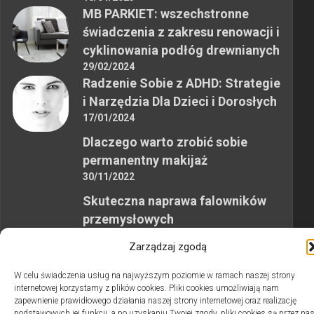
MB PARKIET: wszechstronne
świadczenia z zakresu renowacji i
cyklinowania podłóg drewnianych
29/02/2024
Radzenie Sobie z ADHD: Strategie
i Narzędzia Dla Dzieci i Dorosłych
17/01/2024
Dlaczego warto zrobić sobie
permanentny makijaż
30/11/2022
Skuteczna naprawa falowników
przemysłowych
12/10/2023
Zarządzaj zgodą
W celu świadczenia usług na najwyższym poziomie w ramach naszej strony
internetowej korzystamy z plików cookies. Pliki cookies umożliwiają nam
zapewnienie prawidłowego działania naszej strony internetowej oraz realizację
podstawowych jej funkcji, a po uzyskaniu Twojej zgody, pliki cookies są przez na