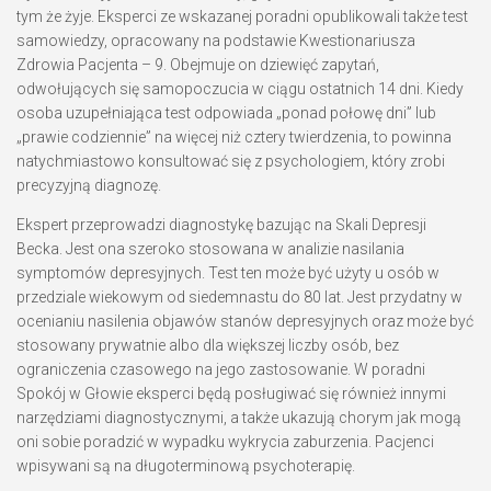
tym że żyje. Eksperci ze wskazanej poradni opublikowali także test
samowiedzy, opracowany na podstawie Kwestionariusza
Zdrowia Pacjenta – 9. Obejmuje on dziewięć zapytań,
odwołujących się samopoczucia w ciągu ostatnich 14 dni. Kiedy
osoba uzupełniająca test odpowiada „ponad połowę dni” lub
„prawie codziennie” na więcej niż cztery twierdzenia, to powinna
natychmiastowo konsultować się z psychologiem, który zrobi
precyzyjną diagnozę.
Ekspert przeprowadzi diagnostykę bazując na Skali Depresji
Becka. Jest ona szeroko stosowana w analizie nasilania
symptomów depresyjnych. Test ten może być użyty u osób w
przedziale wiekowym od siedemnastu do 80 lat. Jest przydatny w
ocenianiu nasilenia objawów stanów depresyjnych oraz może być
stosowany prywatnie albo dla większej liczby osób, bez
ograniczenia czasowego na jego zastosowanie. W poradni
Spokój w Głowie eksperci będą posługiwać się również innymi
narzędziami diagnostycznymi, a także ukazują chorym jak mogą
oni sobie poradzić w wypadku wykrycia zaburzenia. Pacjenci
wpisywani są na długoterminową psychoterapię.