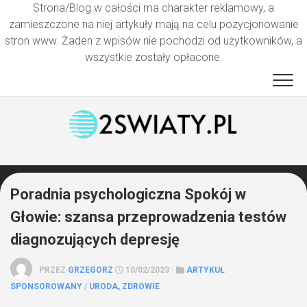
Strona/Blog w całości ma charakter reklamowy, a
zamieszczone na niej artykuły mają na celu pozycjonowanie
stron www. Żaden z wpisów nie pochodzi od użytkowników, a
wszystkie zostały opłacone.
Przejdź
do
treści
Poradnia psychologiczna Spokój w
Głowie: szansa przeprowadzenia testów
diagnozujących depresję
PRZEZ
GRZEGORZ
10/02/2023 ·
ARTYKUŁ
SPONSOROWANY
/
URODA, ZDROWIE