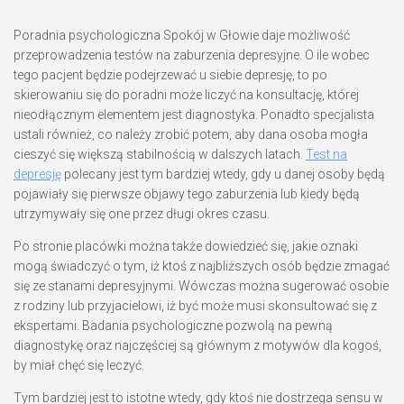
Poradnia psychologiczna Spokój w Głowie daje możliwość
przeprowadzenia testów na zaburzenia depresyjne. O ile wobec
tego pacjent będzie podejrzewać u siebie depresję, to po
skierowaniu się do poradni może liczyć na konsultację, której
nieodłącznym elementem jest diagnostyka. Ponadto specjalista
ustali również, co należy zrobić potem, aby dana osoba mogła
cieszyć się większą stabilnością w dalszych latach.
Test na
depresję
polecany jest tym bardziej wtedy, gdy u danej osoby będą
pojawiały się pierwsze objawy tego zaburzenia lub kiedy będą
utrzymywały się one przez długi okres czasu.
Po stronie placówki można także dowiedzieć się, jakie oznaki
mogą świadczyć o tym, iż ktoś z najbliższych osób będzie zmagać
się ze stanami depresyjnymi. Wówczas można sugerować osobie
z rodziny lub przyjacielowi, iż być może musi skonsultować się z
ekspertami. Badania psychologiczne pozwolą na pewną
diagnostykę oraz najczęściej są głównym z motywów dla kogoś,
by miał chęć się leczyć.
Tym bardziej jest to istotne wtedy, gdy ktoś nie dostrzega sensu w