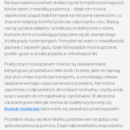
Na wyposażeniu powinien znaleźć się też komplet poziomujących
klinów razem z niewielką poziomicą – dzięki nim można
zaparkować pojazd stabilnie nawet na nierównej nawierzchni, co
znacznie zwiększy komfort podczas odpoczynku i snu. Ważną
rzeczą są także adaptery i przedłużacze elektryczne o różnej
budowie, które umożliwiają przyłączenie się do zewnętrznego
źródła prądu na kempingach. Pomyśleć też warto o niewielkie butli
gazowej z zapasem gazu, dzięki której będzie można gotować
posiłki i grzać w środku pojazdu w chłodniejsze dni.
Praktycznym rozwiązaniem również są składane meble
kempingowe, przykładowo lekki stolik i krzesła, jakie nie zajmują
zbyt dużo miejsca podczas transportu, a umożliwiają ciekawe
spędzanie wolnego czasu na świeżym powietrzu. Nie można
zapomnieć o odpowiednich zbiornikach na brudną i czystą wodę
wraz z wężami do ich napełniania i opróżniania. W akcesoria
caravaningowe takie jak chemia do toalety turystycznej czy
brunner melamina
także warto się zaopatrzyć przed wyjazdem.
Przydatne okażą się także latarka, podstawowe narzędzia oraz
apteczka pierwszej pomocy. Dzięki odpowiedniemu wyposażeniu