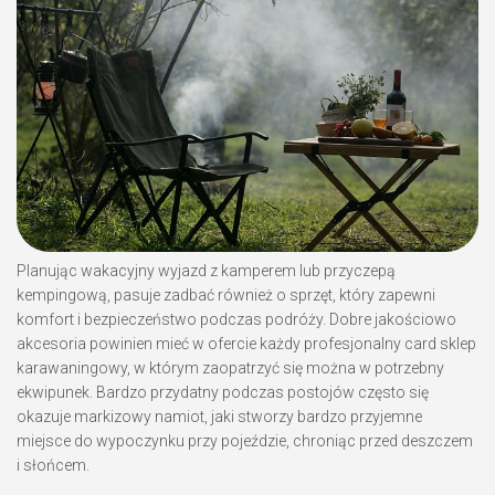
Planując wakacyjny wyjazd z kamperem lub przyczepą
kempingową, pasuje zadbać również o sprzęt, który zapewni
komfort i bezpieczeństwo podczas podróży. Dobre jakościowo
akcesoria powinien mieć w ofercie każdy profesjonalny card sklep
karawaningowy, w którym zaopatrzyć się można w potrzebny
ekwipunek. Bardzo przydatny podczas postojów często się
okazuje markizowy namiot, jaki stworzy bardzo przyjemne
miejsce do wypoczynku przy pojeździe, chroniąc przed deszczem
i słońcem.