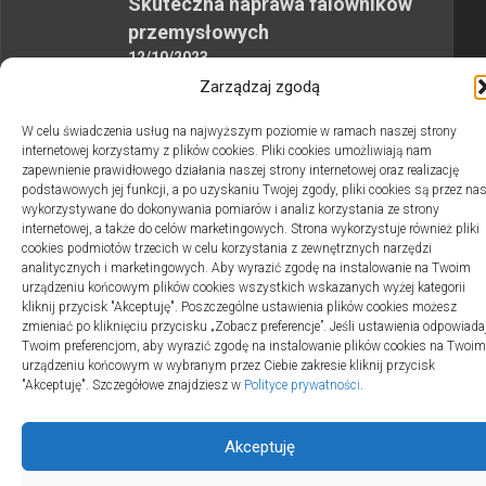
Skuteczna naprawa falowników
przemysłowych
12/10/2023
Zarządzaj zgodą
W celu świadczenia usług na najwyższym poziomie w ramach naszej strony
internetowej korzystamy z plików cookies. Pliki cookies umożliwiają nam
zapewnienie prawidłowego działania naszej strony internetowej oraz realizację
podstawowych jej funkcji, a po uzyskaniu Twojej zgody, pliki cookies są przez na
2swiaty.pl © 2026. Wszelkie prawa zastrzeżone.
wykorzystywane do dokonywania pomiarów i analiz korzystania ze strony
internetowej, a także do celów marketingowych. Strona wykorzystuje również pliki
cookies podmiotów trzecich w celu korzystania z zewnętrznych narzędzi
analitycznych i marketingowych. Aby wyrazić zgodę na instalowanie na Twoim
urządzeniu końcowym plików cookies wszystkich wskazanych wyżej kategorii
kliknij przycisk "Akceptuję". Poszczególne ustawienia plików cookies możesz
zmieniać po kliknięciu przycisku „Zobacz preferencje”. Jeśli ustawienia odpowiada
Twoim preferencjom, aby wyrazić zgodę na instalowanie plików cookies na Twoim
urządzeniu końcowym w wybranym przez Ciebie zakresie kliknij przycisk
"Akceptuję". Szczegółowe znajdziesz w
Polityce prywatności
.
Akceptuję