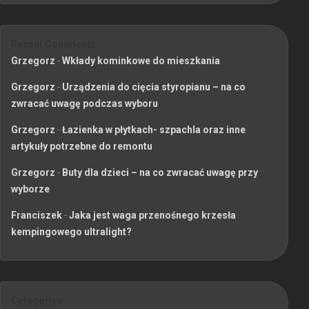
Recent Comments
Grzegorz
-
Wkłady kominkowe do mieszkania
Grzegorz
-
Urządzenia do cięcia styropianu – na co
zwracać uwagę podczas wyboru
Grzegorz
-
Łazienka w płytkach- szpachla oraz inne
artykuły potrzebne do remontu
Grzegorz
-
Buty dla dzieci – na co zwracać uwagę przy
wyborze
Franciszek
-
Jaka jest waga przenośnego krzesła
kempingowego ultralight?
Categories