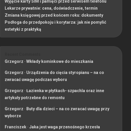
Wyjęcie karty SIM i pamięci przed serwisem telefonu
Lekarze prywatnie: cena, doświadczenie, termin
Zmiana księgowej przed końcem roku: dokumenty
Podłoga do przedpokoju i korytarza: jak nie pomylić
estetyki z praktyką
Recent Comments
Grzegorz
-
Wkłady kominkowe do mieszkania
Grzegorz
-
Urządzenia do cięcia styropianu – na co
zwracać uwagę podczas wyboru
Grzegorz
-
Łazienka w płytkach- szpachla oraz inne
artykuły potrzebne do remontu
Grzegorz
-
Buty dla dzieci – na co zwracać uwagę przy
wyborze
Franciszek
-
Jaka jest waga przenośnego krzesła