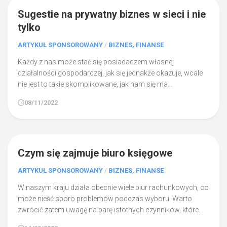
1
Sugestie na prywatny biznes w sieci i nie
tylko
ARTYKUŁ SPONSOROWANY
/
BIZNES, FINANSE
Każdy z nas może stać się posiadaczem własnej
działalności gospodarczej, jak się jednakże okazuje, wcale
nie jest to takie skomplikowane, jak nam się ma...
08/11/2022
0
Czym się zajmuje biuro księgowe
ARTYKUŁ SPONSOROWANY
/
BIZNES, FINANSE
W naszym kraju działa obecnie wiele biur rachunkowych, co
może nieść sporo problemów podczas wyboru. Warto
zwrócić zatem uwagę na parę istotnych czynników, które...