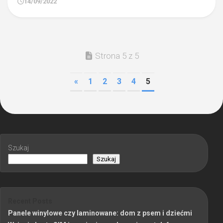
14/09/2022
Strona 5 z 5
«
1
2
3
4
5
Szukaj
Szukaj
Recent Posts
Panele winylowe czy laminowane: dom z psem i dziećmi