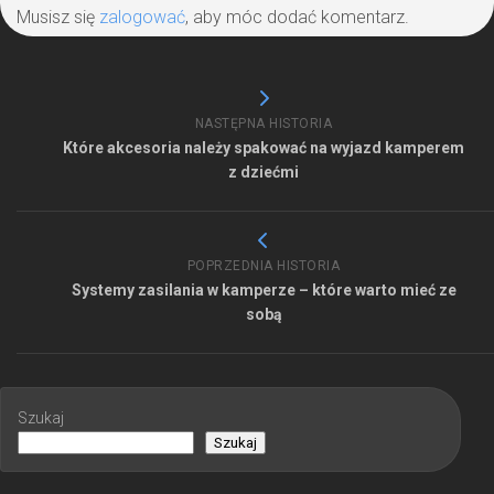
Musisz się
zalogować
, aby móc dodać komentarz.
NASTĘPNA HISTORIA
Które akcesoria należy spakować na wyjazd kamperem
z dziećmi
POPRZEDNIA HISTORIA
Systemy zasilania w kamperze – które warto mieć ze
sobą
Szukaj
Szukaj