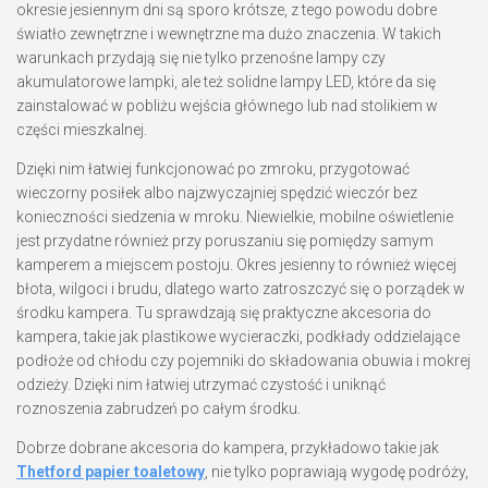
okresie jesiennym dni są sporo krótsze, z tego powodu dobre
światło zewnętrzne i wewnętrzne ma dużo znaczenia. W takich
warunkach przydają się nie tylko przenośne lampy czy
akumulatorowe lampki, ale też solidne lampy LED, które da się
zainstalować w pobliżu wejścia głównego lub nad stolikiem w
części mieszkalnej.
Dzięki nim łatwiej funkcjonować po zmroku, przygotować
wieczorny posiłek albo najzwyczajniej spędzić wieczór bez
konieczności siedzenia w mroku. Niewielkie, mobilne oświetlenie
jest przydatne również przy poruszaniu się pomiędzy samym
kamperem a miejscem postoju. Okres jesienny to również więcej
błota, wilgoci i brudu, dlatego warto zatroszczyć się o porządek w
środku kampera. Tu sprawdzają się praktyczne akcesoria do
kampera, takie jak plastikowe wycieraczki, podkłady oddzielające
podłoże od chłodu czy pojemniki do składowania obuwia i mokrej
odzieży. Dzięki nim łatwiej utrzymać czystość i uniknąć
roznoszenia zabrudzeń po całym środku.
Dobrze dobrane akcesoria do kampera, przykładowo takie jak
Thetford papier toaletowy
, nie tylko poprawiają wygodę podróży,