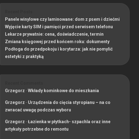
Recent Posts
Panele winylowe czy laminowane: dom z psem i dziećmi
Wyjęcie karty SIM i pamięci przed serwisem telefonu
Lekarze prywatnie: cena, doświadczenie, termin
Zmiana księgowej przed końcem roku: dokumenty
Podłoga do przedpokoju i korytarza: jak nie pomylić
estetyki z praktyką
Recent Comments
Grzegorz
-
Wkłady kominkowe do mieszkania
Grzegorz
-
Urządzenia do cięcia styropianu – na co
zwracać uwagę podczas wyboru
Grzegorz
-
Łazienka w płytkach- szpachla oraz inne
artykuły potrzebne do remontu