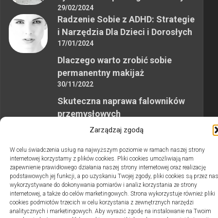
29/02/2024
Radzenie Sobie z ADHD: Strategie
i Narzędzia Dla Dzieci i Dorosłych
17/01/2024
Dlaczego warto zrobić sobie
permanentny makijaż
30/11/2022
Skuteczna naprawa falowników
przemysłowych
12/10/2023
Zarządzaj zgodą
W celu świadczenia usług na najwyższym poziomie w ramach naszej strony
internetowej korzystamy z plików cookies. Pliki cookies umożliwiają nam
zapewnienie prawidłowego działania naszej strony internetowej oraz realizację
podstawowych jej funkcji, a po uzyskaniu Twojej zgody, pliki cookies są przez na
wykorzystywane do dokonywania pomiarów i analiz korzystania ze strony
2swiaty.pl © 2026. Wszelkie prawa zastrzeżone.
internetowej, a także do celów marketingowych. Strona wykorzystuje również pliki
cookies podmiotów trzecich w celu korzystania z zewnętrznych narzędzi
analitycznych i marketingowych. Aby wyrazić zgodę na instalowanie na Twoim