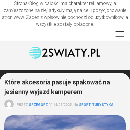
Strona/Blog w całości ma charakter reklamowy, a
zamieszczone na niej artykuły mają na celu pozycjonowanie
stron www. Żaden z wpisów nie pochodzi od użytkowników, a
wszystkie zostały opłacone.
Przejdź
do
treści
Które akcesoria pasuje spakować na
jesienny wyjazd kamperem
PRZEZ
GRZEGORZ
14/05/2025 ·
SPORT, TURYSTYKA