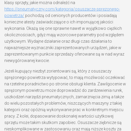
klasy sprzęty, jakie można odnaleźć na
https://pneumatyczny.com/kategoria/osuszacze-sprezonego-
powietrza/
pochodzą od cenionych producentów i posiadają
konieczne atesty zaświadczające o ich imponującej jakości
wykonania. Okażą się one sprawne nawet w wyjątkowo ciężkich
okolicznościach, gdyż mają wzorcowe parametry pod względem
użytkowym. Wydajne działanie oraz długi czas działania to
najważniejsze wyznaczniki zaprezentowanych urządzeń, jakie w
zaprezentowanym punkcie sprzedaży oferowane są w nad wyraz
niewygórowanej kwocie.
Jeżeli kupujący niezbyt zorientowani są, który z osuszaczy
sprężonego powietrza wytypować, to mają możliwość oczekiwać
na rzetelne poradnictwo po stronie obsługi klienta. Zawilgocenie w
sprężonym powietrzu może doprowadzić do zardzewienia rurek,
uszkodzeń narzędzi pneumatycznych, zamarznięcia zimą a także
do wielu pozostałych problemów, niszczących maszyny z takiej
kategorii oraz opóźnią wykonywanie prac w konkretnym miejscu
pracy. Z kolei, dopasowanie doskonałej wartości użytkowej
sprzętu może takim skutkom zapobiec. Osuszacze ziębnicze są
nieskomplikowane w zastosowaniu oraz mają niższe koszty za