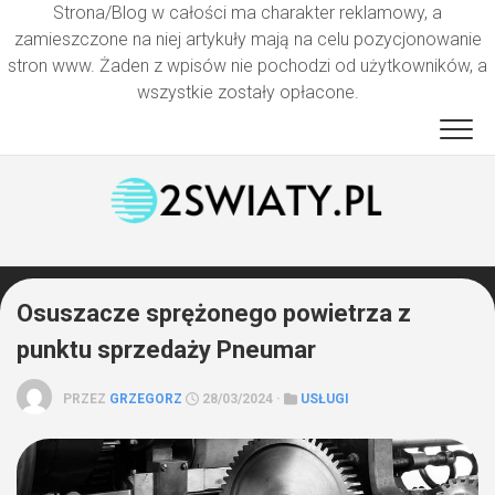
Strona/Blog w całości ma charakter reklamowy, a
zamieszczone na niej artykuły mają na celu pozycjonowanie
stron www. Żaden z wpisów nie pochodzi od użytkowników, a
wszystkie zostały opłacone.
Przejdź
do
treści
Osuszacze sprężonego powietrza z
punktu sprzedaży Pneumar
PRZEZ
GRZEGORZ
28/03/2024 ·
USŁUGI