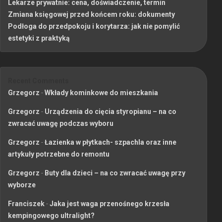
Lekarze prywatnie: cena, doświadczenie, termin
Zmiana księgowej przed końcem roku: dokumenty
Podłoga do przedpokoju i korytarza: jak nie pomylić
estetyki z praktyką
Recent Comments
Grzegorz
-
Wkłady kominkowe do mieszkania
Grzegorz
-
Urządzenia do cięcia styropianu – na co
zwracać uwagę podczas wyboru
Grzegorz
-
Łazienka w płytkach- szpachla oraz inne
artykuły potrzebne do remontu
Grzegorz
-
Buty dla dzieci – na co zwracać uwagę przy
wyborze
Franciszek
-
Jaka jest waga przenośnego krzesła
kempingowego ultralight?