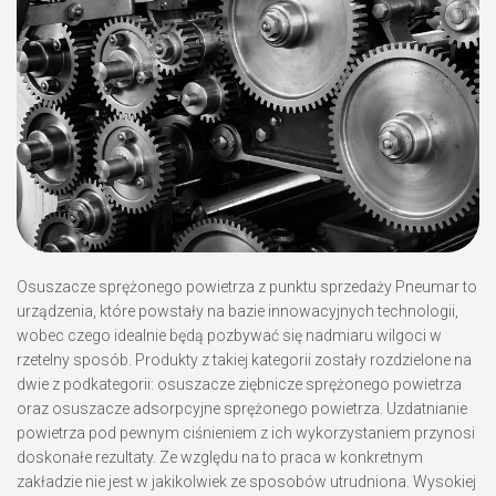
Osuszacze sprężonego powietrza z punktu sprzedaży Pneumar to
urządzenia, które powstały na bazie innowacyjnych technologii,
wobec czego idealnie będą pozbywać się nadmiaru wilgoci w
rzetelny sposób. Produkty z takiej kategorii zostały rozdzielone na
dwie z podkategorii: osuszacze ziębnicze sprężonego powietrza
oraz osuszacze adsorpcyjne sprężonego powietrza. Uzdatnianie
powietrza pod pewnym ciśnieniem z ich wykorzystaniem przynosi
doskonałe rezultaty. Ze względu na to praca w konkretnym
zakładzie nie jest w jakikolwiek ze sposobów utrudniona. Wysokiej