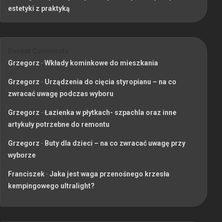
estetyki z praktyką
Recent Comments
Grzegorz
-
Wkłady kominkowe do mieszkania
Grzegorz
-
Urządzenia do cięcia styropianu – na co
zwracać uwagę podczas wyboru
Grzegorz
-
Łazienka w płytkach- szpachla oraz inne
artykuły potrzebne do remontu
Grzegorz
-
Buty dla dzieci – na co zwracać uwagę przy
wyborze
Franciszek
-
Jaka jest waga przenośnego krzesła
kempingowego ultralight?