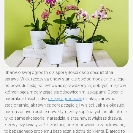
Dbanie o swój ogród to dla sporej ilości osób dość istotna
sprawa. Wiele rzeczy są one w stanie zrobić samodzielnie, z tego
też powodu będą potrzebować sprawdzonych, dobrych miejsc w
których będą mogły zająć się odpowiednimi zakupami. Obecnie
nie brakuje takich, gdyż
sklepy ogrodnicze
działają zarówno
stacjonarnie, jak również coraz częściej i w sieci. Jak się okazuje,
nie ma żadnych problemów z tym, żeby kupić w tych ostatnich nie
tylko same akcesoria i narzędzia, ale też nawet większe drzewa,
krzewy czy kwiaty. Jeżeli zostaną one odpowiednio zapakowane,
to bez żadnego problemu bezpiecznie dotrą do klienta. Dlatego to