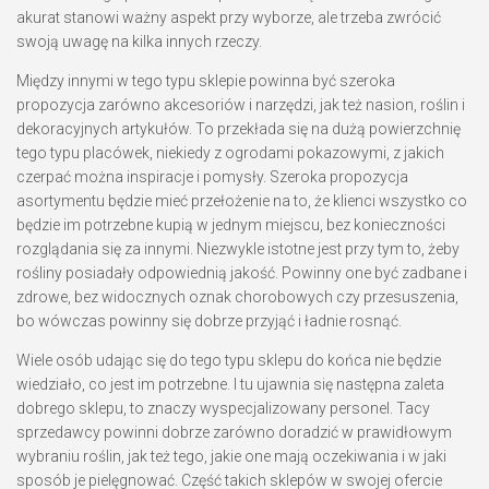
akurat stanowi ważny aspekt przy wyborze, ale trzeba zwrócić
swoją uwagę na kilka innych rzeczy.
Między innymi w tego typu sklepie powinna być szeroka
propozycja zarówno akcesoriów i narzędzi, jak też nasion, roślin i
dekoracyjnych artykułów. To przekłada się na dużą powierzchnię
tego typu placówek, niekiedy z ogrodami pokazowymi, z jakich
czerpać można inspiracje i pomysły. Szeroka propozycja
asortymentu będzie mieć przełożenie na to, że klienci wszystko co
będzie im potrzebne kupią w jednym miejscu, bez konieczności
rozglądania się za innymi. Niezwykle istotne jest przy tym to, żeby
rośliny posiadały odpowiednią jakość. Powinny one być zadbane i
zdrowe, bez widocznych oznak chorobowych czy przesuszenia,
bo wówczas powinny się dobrze przyjąć i ładnie rosnąć.
Wiele osób udając się do tego typu sklepu do końca nie będzie
wiedziało, co jest im potrzebne. I tu ujawnia się następna zaleta
dobrego sklepu, to znaczy wyspecjalizowany personel. Tacy
sprzedawcy powinni dobrze zarówno doradzić w prawidłowym
wybraniu roślin, jak też tego, jakie one mają oczekiwania i w jaki
sposób je pielęgnować. Część takich sklepów w swojej ofercie