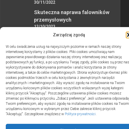
30/11/2022
Skuteczna naprawa falowników
przemysłowych
12/10/2023
Zarządzaj zgodą
W celu świadczenia usług na najwyższym poziomie w ramach naszej strony
internetowej korzystamy z plików cookies. Pliki cookies umożliwiają nam
zapewnienie prawidłowego działania naszej strony internetowej oraz realizację
podstawowych jej funkcji, a po uzyskaniu Twojej zgody, pliki cookies są przez na
2swiaty.pl © 2026. Wszelkie prawa zastrzeżone.
wykorzystywane do dokonywania pomiarów i analiz korzystania ze strony
internetowej, a także do celów marketingowych. Strona wykorzystuje również pliki
cookies podmiotów trzecich w celu korzystania z zewnętrznych narzędzi
analitycznych i marketingowych. Aby wyrazić zgodę na instalowanie na Twoim
urządzeniu końcowym plików cookies wszystkich wskazanych wyżej kategorii
kliknij przycisk "Akceptuję". Poszczególne ustawienia plików cookies możesz
zmieniać po kliknięciu przycisku „Zobacz preferencje”. Jeśli ustawienia odpowiada
Twoim preferencjom, aby wyrazić zgodę na instalowanie plików cookies na Twoim
urządzeniu końcowym w wybranym przez Ciebie zakresie kliknij przycisk
"Akceptuję". Szczegółowe znajdziesz w
Polityce prywatności
.