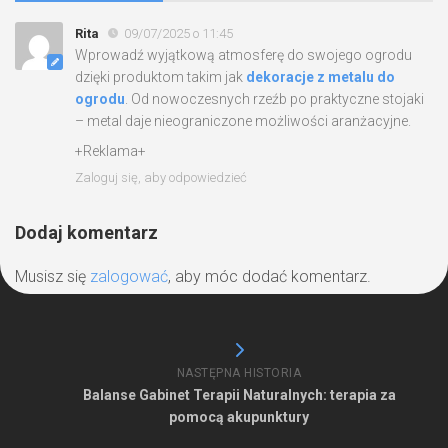
Rita
09/07/2025 o 11:45
Wprowadź wyjątkową atmosferę do swojego ogrodu
dzięki produktom takim jak
dekoracje z metalu do
ogrodu
. Od nowoczesnych rzeźb po praktyczne stojaki
– metal daje nieograniczone możliwości aranżacyjne.
+Reklama+
Zaloguj się, aby odpowiedzieć
Dodaj komentarz
Musisz się
zalogować
, aby móc dodać komentarz.
NASTĘPNA HISTORIA
Balanse Gabinet Terapii Naturalnych: terapia za
pomocą akupunktury