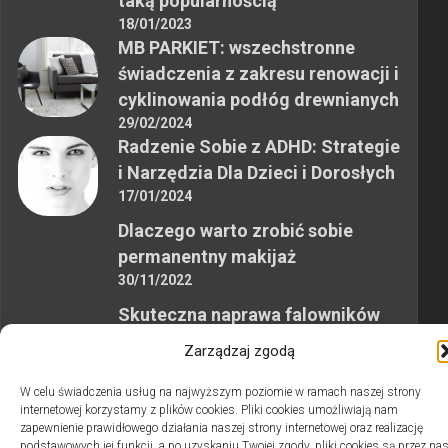
taką popularnością
18/01/2023
MB PARKIET: wszechstronne
świadczenia z zakresu renowacji i
cyklinowania podłóg drewnianych
29/02/2024
Radzenie Sobie z ADHD: Strategie
i Narzędzia Dla Dzieci i Dorosłych
17/01/2024
Dlaczego warto zrobić sobie
permanentny makijaż
30/11/2022
Skuteczna naprawa falowników
przemysłowych
Zarządzaj zgodą
12/10/2023
W celu świadczenia usług na najwyższym poziomie w ramach naszej strony
internetowej korzystamy z plików cookies. Pliki cookies umożliwiają nam
zapewnienie prawidłowego działania naszej strony internetowej oraz realizację
podstawowych jej funkcji, a po uzyskaniu Twojej zgody, pliki cookies są przez na