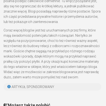
pisania podejść całkowicie odmiennie. Tu wręcz pożądane jest,
aby się nie ograniczać do krótkiej lektury, a jednak publikować
znacznie więcej. Blogi posiadają naprawdę różne postacie. Spora
ich część przedstawia prywatne historie i przemyślenia autorów,
lub też pokazuje ich zainteresowania.
Coraz więcej blogów jest też uruchamianych przez firmy, które
mają świadomość potencjału takich rozwiązań. Nie tylko ze
względu na pozycjonowanie, choć to też również ważny aspekt,
lecz również do budowy relacji z odbiorcami i rozpoznawalności
marki. Goście chętnie sięgają na przykład po różnego rodzaju
wskazówki i porady, dzięki którym mogą na przykład naprawić
pralkę czy położyć płytki. A przy okazji kupić konieczne materiały
do tego właśnie w sklepie, który jest właścicielem takiego bloga.
Widać więc że możliwości w zakresie blogowania jest naprawdę
dużo, zatem warto może pomyśleć też nad swoim.
ARTYKUŁ SPONSOROWANY
Możesz także polubić...