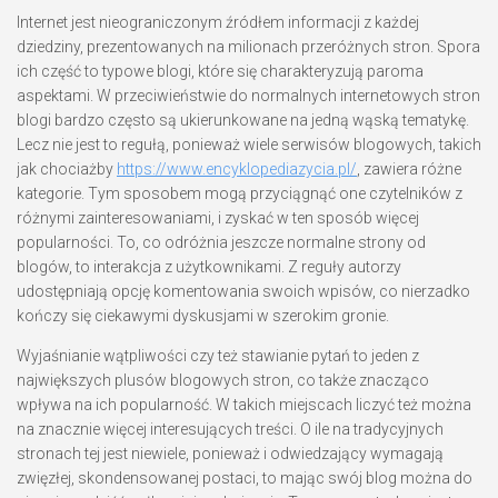
Internet jest nieograniczonym źródłem informacji z każdej
dziedziny, prezentowanych na milionach przeróżnych stron. Spora
ich część to typowe blogi, które się charakteryzują paroma
aspektami. W przeciwieństwie do normalnych internetowych stron
blogi bardzo często są ukierunkowane na jedną wąską tematykę.
Lecz nie jest to regułą, ponieważ wiele serwisów blogowych, takich
jak chociażby
https://www.encyklopediazycia.pl/
, zawiera różne
kategorie. Tym sposobem mogą przyciągnąć one czytelników z
różnymi zainteresowaniami, i zyskać w ten sposób więcej
popularności. To, co odróżnia jeszcze normalne strony od
blogów, to interakcja z użytkownikami. Z reguły autorzy
udostępniają opcję komentowania swoich wpisów, co nierzadko
kończy się ciekawymi dyskusjami w szerokim gronie.
Wyjaśnianie wątpliwości czy też stawianie pytań to jeden z
największych plusów blogowych stron, co także znacząco
wpływa na ich popularność. W takich miejscach liczyć też można
na znacznie więcej interesujących treści. O ile na tradycyjnych
stronach tej jest niewiele, ponieważ i odwiedzający wymagają
zwięzłej, skondensowanej postaci, to mając swój blog można do