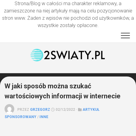
Strona/Blog w całości ma charakter reklamowy, a
zamieszczone na niej artykuły mają na celu pozycjonowanie
stron www. Żaden z wpisów nie pochodzi od użytkowników, a
wszystkie zostały opłacone.
Przejdź
do
treści
W jaki sposób można szukać
wartościowych informacji w internecie
PRZEZ
GRZEGORZ
02/12/2022 ·
ARTYKUŁ
SPONSOROWANY
/
INNE