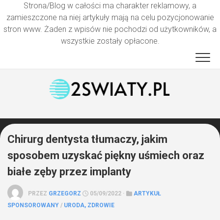
Strona/Blog w całości ma charakter reklamowy, a
zamieszczone na niej artykuły mają na celu pozycjonowanie
stron www. Żaden z wpisów nie pochodzi od użytkowników, a
wszystkie zostały opłacone.
Przejdź
do
treści
Chirurg dentysta tłumaczy, jakim
sposobem uzyskać piękny uśmiech oraz
białe zęby przez implanty
PRZEZ
GRZEGORZ
05/09/2022 ·
ARTYKUŁ
SPONSOROWANY
/
URODA, ZDROWIE