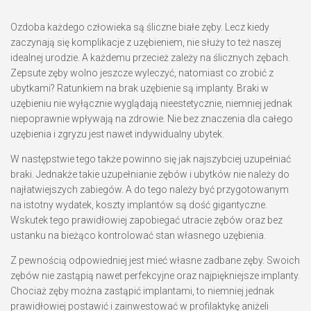
Ozdoba każdego człowieka są śliczne białe zęby. Lecz kiedy
zaczynają się komplikacje z uzębieniem, nie służy to też naszej
idealnej urodzie. A każdemu przecież zależy na ślicznych zębach.
Zepsute zęby wolno jeszcze wyleczyć, natomiast co zrobić z
ubytkami? Ratunkiem na brak uzębienie są implanty. Braki w
uzębieniu nie wyłącznie wyglądają nieestetycznie, niemniej jednak
niepoprawnie wpływają na zdrowie. Nie bez znaczenia dla całego
uzębienia i zgryzu jest nawet indywidualny ubytek.
W następstwie tego także powinno się jak najszybciej uzupełniać
braki. Jednakże takie uzupełnianie zębów i ubytków nie należy do
najłatwiejszych zabiegów. A do tego należy być przygotowanym
na istotny wydatek, koszty implantów są dość gigantyczne.
Wskutek tego prawidłowiej zapobiegać utracie zębów oraz bez
ustanku na bieżąco kontrolować stan własnego uzębienia.
Z pewnością odpowiedniej jest mieć własne zadbane zęby. Swoich
zębów nie zastąpią nawet perfekcyjne oraz najpiękniejsze implanty.
Chociaż zęby można zastąpić implantami, to niemniej jednak
prawidłowiej postawić i zainwestować w profilaktykę aniżeli