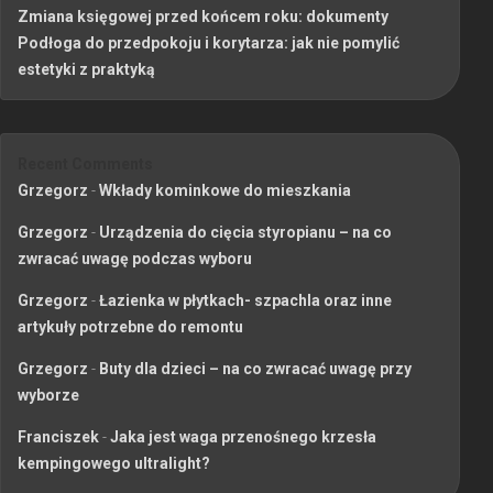
Zmiana księgowej przed końcem roku: dokumenty
Podłoga do przedpokoju i korytarza: jak nie pomylić
estetyki z praktyką
Recent Comments
Grzegorz
-
Wkłady kominkowe do mieszkania
Grzegorz
-
Urządzenia do cięcia styropianu – na co
zwracać uwagę podczas wyboru
Grzegorz
-
Łazienka w płytkach- szpachla oraz inne
artykuły potrzebne do remontu
Grzegorz
-
Buty dla dzieci – na co zwracać uwagę przy
wyborze
Franciszek
-
Jaka jest waga przenośnego krzesła
kempingowego ultralight?