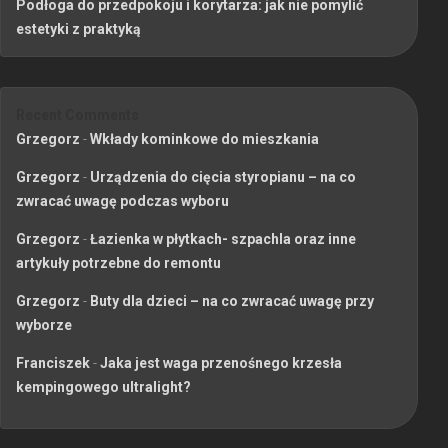
Podłoga do przedpokoju i korytarza: jak nie pomylić
estetyki z praktyką
Recent Comments
Grzegorz
-
Wkłady kominkowe do mieszkania
Grzegorz
-
Urządzenia do cięcia styropianu – na co
zwracać uwagę podczas wyboru
Grzegorz
-
Łazienka w płytkach- szpachla oraz inne
artykuły potrzebne do remontu
Grzegorz
-
Buty dla dzieci – na co zwracać uwagę przy
wyborze
Franciszek
-
Jaka jest waga przenośnego krzesła
kempingowego ultralight?