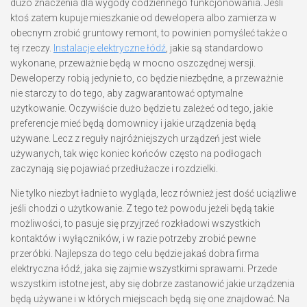
dużo znaczenia dla wygody codziennego funkcjonowania. Jeśli
ktoś zatem kupuje mieszkanie od dewelopera albo zamierza w
obecnym zrobić gruntowy remont, to powinien pomyśleć także o
tej rzeczy.
Instalacje elektryczne łódź
, jakie są standardowo
wykonane, przeważnie będą w mocno oszczędnej wersji.
Deweloperzy robią jedynie to, co będzie niezbędne, a przeważnie
nie starczy to do tego, aby zagwarantować optymalne
użytkowanie. Oczywiście dużo będzie tu zależeć od tego, jakie
preferencje mieć będą domownicy i jakie urządzenia będą
używane. Lecz z reguły najróżniejszych urządzeń jest wiele
używanych, tak więc koniec końców często na podłogach
zaczynają się pojawiać przedłużacze i rozdzielki.
Nie tylko niezbyt ładnie to wygląda, lecz również jest dość uciążliwe
jeśli chodzi o użytkowanie. Z tego też powodu jeżeli będą takie
możliwości, to pasuje się przyjrzeć rozkładowi wszystkich
kontaktów i wyłączników, i w razie potrzeby zrobić pewne
przeróbki. Najlepsza do tego celu będzie jakaś dobra firma
elektryczna łódź, jaka się zajmie wszystkimi sprawami. Przede
wszystkim istotne jest, aby się dobrze zastanowić jakie urządzenia
będą używane i w których miejscach będą się one znajdować. Na