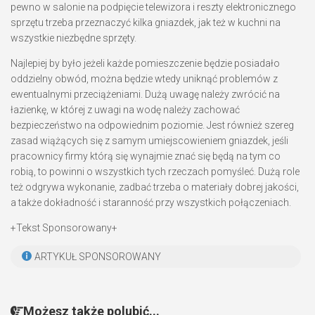
pewno w salonie na podpięcie telewizora i reszty elektronicznego
sprzętu trzeba przeznaczyć kilka gniazdek, jak też w kuchni na
wszystkie niezbędne sprzęty.
Najlepiej by było jeżeli każde pomieszczenie będzie posiadało
oddzielny obwód, można będzie wtedy uniknąć problemów z
ewentualnymi przeciążeniami. Dużą uwagę należy zwrócić na
łazienkę, w której z uwagi na wodę należy zachować
bezpieczeństwo na odpowiednim poziomie. Jest również szereg
zasad wiążących się z samym umiejscowieniem gniazdek, jeśli
pracownicy firmy którą się wynajmie znać się będą na tym co
robią, to powinni o wszystkich tych rzeczach pomyśleć. Dużą role
też odgrywa wykonanie, zadbać trzeba o materiały dobrej jakości,
a także dokładność i staranność przy wszystkich połączeniach.
+Tekst Sponsorowany+
ARTYKUŁ SPONSOROWANY
Możesz także polubić...