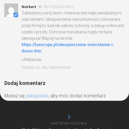
Norbert
06/10/2024 o 06:01
Zabezpiecz swój dom i mienie przed nieprzewidzianymi
zdarzeniami. Ubezpieczenie nieruchomości oferowane
przez firmę to szeroki zakres ochrony, a zakup online jest
szybki i prosty. Ochrona mieszkania nigdy nie była
łatwiejsza! Więcej na stronie
https://tueuropa.pl/ubezpieczenia-mieszkania-i-
domu.htm
.
+Reklama+
Zaloguj się, aby odpowiedzieć
Dodaj komentarz
Musisz się
zalogować
, aby móc dodać komentarz.
NASTĘPNA HISTORIA