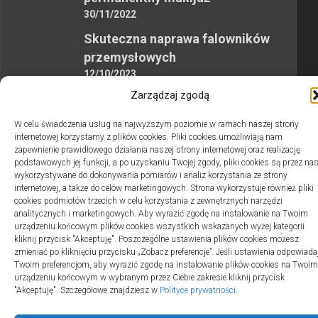
30/11/2022
Skuteczna naprawa falowników
przemysłowych
12/10/2023
Zarządzaj zgodą
W celu świadczenia usług na najwyższym poziomie w ramach naszej strony
internetowej korzystamy z plików cookies. Pliki cookies umożliwiają nam
zapewnienie prawidłowego działania naszej strony internetowej oraz realizację
podstawowych jej funkcji, a po uzyskaniu Twojej zgody, pliki cookies są przez na
2swiaty.pl © 2026. Wszelkie prawa zastrzeżone.
wykorzystywane do dokonywania pomiarów i analiz korzystania ze strony
internetowej, a także do celów marketingowych. Strona wykorzystuje również pliki
cookies podmiotów trzecich w celu korzystania z zewnętrznych narzędzi
analitycznych i marketingowych. Aby wyrazić zgodę na instalowanie na Twoim
urządzeniu końcowym plików cookies wszystkich wskazanych wyżej kategorii
kliknij przycisk "Akceptuję". Poszczególne ustawienia plików cookies możesz
zmieniać po kliknięciu przycisku „Zobacz preferencje”. Jeśli ustawienia odpowiada
Twoim preferencjom, aby wyrazić zgodę na instalowanie plików cookies na Twoim
urządzeniu końcowym w wybranym przez Ciebie zakresie kliknij przycisk
"Akceptuję". Szczegółowe znajdziesz w
Polityce prywatności
.