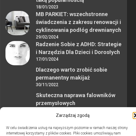
18/01/2023
MB PARKIET: wszechstronne
świadczenia z zakresu renowacji i
cyklinowania podłóg drewnianych
29/02/2024
Radzenie Sobie z ADHD: Strategie
i Narzędzia Dla Dzieci i Dorosłych
17/01/2024
Dlaczego warto zrobić sobie
permanentny makijaż
30/11/2022
Skuteczna naprawa falowników
przemysłowych
12/10/2023
Zarządzaj zgodą
W celu świadczenia usług na najwyższym poziomie w ramach naszej strony
internetowej korzystamy z plików cookies. Pliki cookies umożliwiają nam