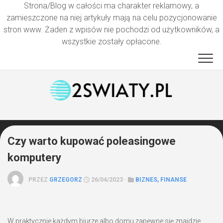
Strona/Blog w całości ma charakter reklamowy, a
zamieszczone na niej artykuły mają na celu pozycjonowanie
stron www. Żaden z wpisów nie pochodzi od użytkowników, a
wszystkie zostały opłacone.
Przejdź
do
treści
Czy warto kupować poleasingowe
komputery
PRZEZ
GRZEGORZ
26/04/2023 ·
BIZNES, FINANSE
W praktycznie każdym biurze albo domu zapewne się znajdzie