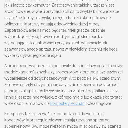
jakiś laptop czy komputer. Zastosowanie takich urządzeń jest
zróżnicowane, w wielu przypadkach są to zwykłe biurowe prace
czy różne formy rozrywki, a często bardzo skomplikowane
obliczenia, które wymagają odpowiednio dużej mocy.
Zapotrzebowanie na moc będą też mieli gracze, obecnie
wychodzące gry są bowiem pod tym względem bardzo
wymagające. Jednak w wielu przypadkach właściciele tak
zaawansowanego sprzętu nawet w niewielkim stopniu nie będą
wykorzystywać jego potencjału.
A producenci wypuszczają co chwilę do sprzedaży coraz to nowe
modele kart graficznych czy procesorów, które mają być szybsze i
wydajniejsze od dotychczasowych. A to będzie się wiązało z tym,
że nowe sprzęty utrzymują się cały czas na pewnym poziomie, i
planując zakup takich liczyć się trzeba z jakimś wydatkiem. Lecz
istnieje jeszcze inne wyjście, z którego miało już okazję skorzystać
wiele osób, a mianowicie
komputery Poznań
poleasingowe.
Komputery takie przeważnie pochodzą od dużych firm i
koncernów, które regularnie wymieniają używany sprzęt na
zupełnie nowy. Być może niektórzy mogą mieć obawy związane z