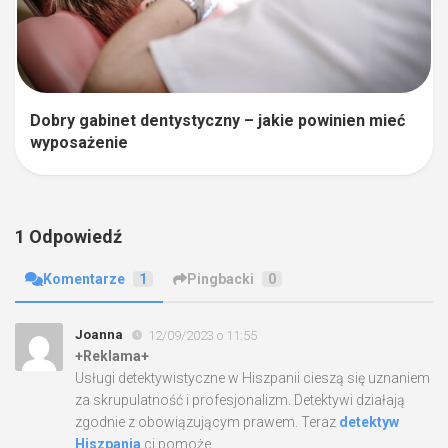
Dobry gabinet dentystyczny – jakie powinien mieć
wyposażenie
1 Odpowiedź
Komentarze
1
Pingbacki
0
Joanna
12/09/2023 o 11:55
+Reklama+
Usługi detektywistyczne w Hiszpanii cieszą się uznaniem
za skrupulatność i profesjonalizm. Detektywi działają
zgodnie z obowiązującym prawem. Teraz
detektyw
Hiszpania
ci pomoże.