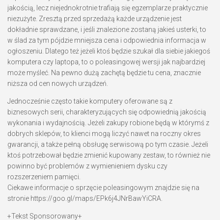
jakością, lecz niejednokrotnie trafiają się egzemplarze praktycznie
niezużyte. Zresztą przed sprzedażą każde urządzenie jest
dokładnie sprawdzane, i jeśli znalezione zostaną jakieś usterki, to
w ślad za tym pójdzie mniejsza cena i odpowiednia informacja w
ogłoszeniu. Dlatego też jeżeli ktoś będzie szukał dla siebie jakiegoś
komputera czy laptopa, to o poleasingowej wersji jak najbardziej
może myśleć. Na pewno dużą zachętą będzie tu cena, znacznie
niższa od cen nowych urządzeń.
Jednocześnie często takie komputery oferowane są z
biznesowych serii, charakteryzujących się odpowiednią jakością
wykonania i wydajnością. Jeżeli zakupy robione będą w którymś z
dobrych sklepów, to klienci mogą liczyć nawet na roczny okres
gwarancji, a także pełną obsługę serwisową po tym czasie. Jeżeli
ktoś potrzebował będzie zmienić kupowany zestaw, to również nie
powinno być problemów z wymienieniem dysku czy
rozszerzeniem pamięci.
Ciekawe informacje o sprzęcie poleasingowym znajdzie się na
stronie https://goo.gl/maps/EPk6j4JNrBawYiCRA.
+Tekst Sponsorowany+