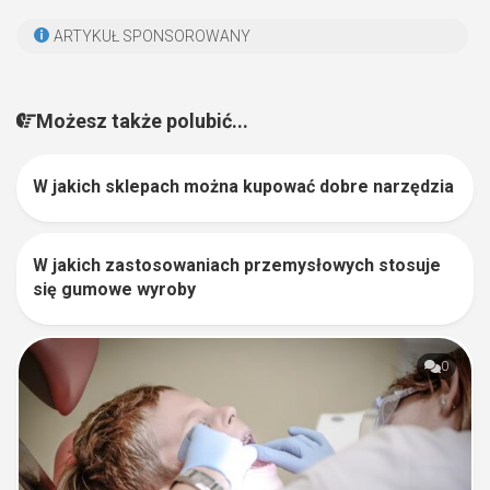
ARTYKUŁ SPONSOROWANY
Możesz także polubić...
W jakich sklepach można kupować dobre narzędzia
1
W jakich zastosowaniach przemysłowych stosuje
0
się gumowe wyroby
0