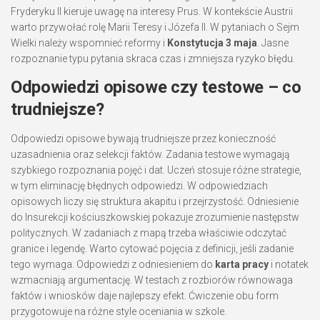
Fryderyku II kieruje uwagę na interesy Prus. W kontekście Austrii
warto przywołać rolę Marii Teresy i Józefa II. W pytaniach o Sejm
Wielki należy wspomnieć reformy i
Konstytucja 3 maja
. Jasne
rozpoznanie typu pytania skraca czas i zmniejsza ryzyko błędu.
Odpowiedzi opisowe czy testowe – co
trudniejsze?
Odpowiedzi opisowe bywają trudniejsze przez konieczność
uzasadnienia oraz selekcji faktów. Zadania testowe wymagają
szybkiego rozpoznania pojęć i dat. Uczeń stosuje różne strategie,
w tym eliminację błędnych odpowiedzi. W odpowiedziach
opisowych liczy się struktura akapitu i przejrzystość. Odniesienie
do Insurekcji kościuszkowskiej pokazuje zrozumienie następstw
politycznych. W zadaniach z mapą trzeba właściwie odczytać
granice i legendę. Warto cytować pojęcia z definicji, jeśli zadanie
tego wymaga. Odpowiedzi z odniesieniem do
karta pracy
i notatek
wzmacniają argumentację. W testach z rozbiorów równowaga
faktów i wniosków daje najlepszy efekt. Ćwiczenie obu form
przygotowuje na różne style oceniania w szkole.