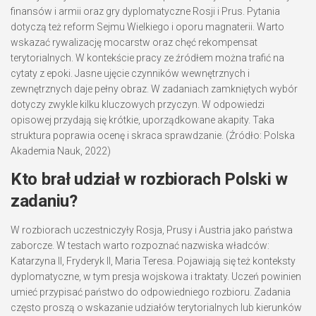
finansów i armii oraz gry dyplomatyczne Rosji i Prus. Pytania
dotyczą też reform Sejmu Wielkiego i oporu magnaterii. Warto
wskazać rywalizację mocarstw oraz chęć rekompensat
terytorialnych. W kontekście pracy ze źródłem można trafić na
cytaty z epoki. Jasne ujęcie czynników wewnętrznych i
zewnętrznych daje pełny obraz. W zadaniach zamkniętych wybór
dotyczy zwykle kilku kluczowych przyczyn. W odpowiedzi
opisowej przydają się krótkie, uporządkowane akapity. Taka
struktura poprawia ocenę i skraca sprawdzanie. (Źródło: Polska
Akademia Nauk, 2022)
Kto brał udział w rozbiorach Polski w
zadaniu?
W rozbiorach uczestniczyły Rosja, Prusy i Austria jako państwa
zaborcze. W testach warto rozpoznać nazwiska władców:
Katarzyna II, Fryderyk II, Maria Teresa. Pojawiają się też konteksty
dyplomatyczne, w tym presja wojskowa i traktaty. Uczeń powinien
umieć przypisać państwo do odpowiedniego rozbioru. Zadania
często proszą o wskazanie udziałów terytorialnych lub kierunków