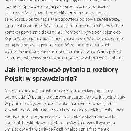
postacie. Opisowe rozwijają skutki polityczne, społeczne i
kulturowe. Analityczne łączą fakty i źródła oraz wskazują
zależności. Dobrze napisana odpowiedź opisowa zawiera tezę,
argumenty i wniosek. W zadaniach ze źródłem uczeń przywołuje
kontekst powstania dokumentu. Pomocne bywa odniesienie do
Sejmu Wielkiego i sytuacji międzynarodowej. W odpowiedziach z
mapą ważna jest legenda i skala. W zadaniach o skutkach
wymienia się utratę suwerenności i zmiany granic. Warto podać
przykład z właściwymi nazwami mocarstw zaborczych i datami.
Jak interpretować pytania o rozbiory
Polski w sprawdzianie?
Należy rozpoznać typ pytania i wskazać oczekiwaną formę
odpowiedzi. W pytaniu o datę wystarcza zapis roku lub pełnej daty.
W pytaniu o przyczynę uczeń wskazuje czynniki wewnętrzne i
zewnętrzne. W pytaniach o skutki potrzebne są efekty polityczne i
społeczne. Gdy pojawia się źródło, trzeba wskazać autora lub
kontekst. Przykładowo, cytat z czasów Katarzyny II wymaga
umiejscowienia w polityce Rosji. Analogicznie fragment o