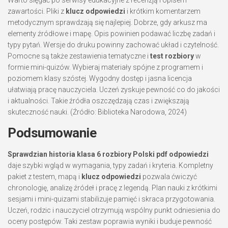
zawartości. Pliki z
klucz odpowiedzi
i krótkim komentarzem
metodycznym sprawdzają się najlepiej. Dobrze, gdy arkusz ma
elementy źródłowe i mapę. Opis powinien podawać liczbę zadań i
typy pytań. Wersje do druku powinny zachować układ i czytelność.
Pomocne są także zestawienia tematyczne i
test rozbiory
w
formie mini-quizów. Wybieraj materiały spójne z programem i
poziomem klasy szóstej. Wygodny dostęp i jasna licencja
ułatwiają pracę nauczyciela. Uczeń zyskuje pewność co do jakości
i aktualności. Takie źródła oszczędzają czas i zwiększają
skuteczność nauki. (Źródło: Biblioteka Narodowa, 2024)
Podsumowanie
Sprawdzian historia klasa 6 rozbiory Polski pdf odpowiedzi
daje szybki wgląd w wymagania, typy zadań i kryteria. Kompletny
pakiet z testem, mapą i
klucz odpowiedzi
pozwala ćwiczyć
chronologię, analizę źródeł i pracę z legendą. Plan nauki z krótkimi
sesjami i mini-quizami stabilizuje pamięć i skraca przygotowania.
Uczeń, rodzic i nauczyciel otrzymują wspólny punkt odniesienia do
oceny postępów. Taki zestaw poprawia wyniki i buduje pewność