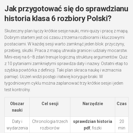
Jak przygotować się do sprawdzianu
historia klasa 6 rozbiory Polski?
Skuteczny plan łączy krótkie sesje nauki, mini-quizy i pracę z mapą.
Dobrym startem jest oś czasu z trzema rozbiorami i kluczowymi
postaciami. W każdej sesji warto zamknąć jeden blok: przyczyny,
przebieg, skutki. Praca z mapą utrwala granice i udziały mocarstw.
Mini-esej na 6–8 zdań trenuje logiczną strukturę argumentów. Quiz
z 10 pytaniami zamkniętymi sprawdza daty i nazwy. Ostatni etap to
szybka powtórka z definicji. Taki plan skraca naukę i wzmacnia
pamięć. Uczeń widzi postęp i łatwiej koryguje braki. W
tygodniowym cyklu można zaplanować trzy krótkie sesje i jeden
test kontrolny.
Obszar
Cel sesji
Narzędzie
Czas
nauki
Daty i
Chronologia trzech
sprawdzian historia
20
wydarzenia
rozbiorów
pdf
, fiszki
min