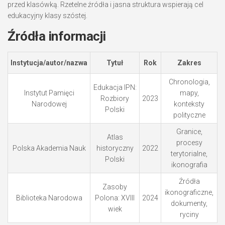
przed klasówką. Rzetelne źródła i jasna struktura wspierają cel
edukacyjny klasy szóstej.
Źródła informacji
Instytucja/autor/nazwa
Tytuł
Rok
Zakres
Chronologia,
Edukacja IPN:
Instytut Pamięci
mapy,
Rozbiory
2023
Narodowej
konteksty
Polski
polityczne
Granice,
Atlas
procesy
Polska Akademia Nauk
historyczny
2022
terytorialne,
Polski
ikonografia
Źródła
Zasoby
ikonograficzne,
Biblioteka Narodowa
Polona: XVIII
2024
dokumenty,
wiek
ryciny