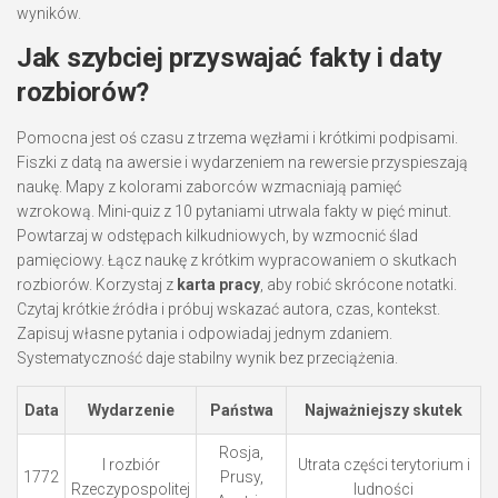
wyników.
Jak szybciej przyswajać fakty i daty
rozbiorów?
Pomocna jest oś czasu z trzema węzłami i krótkimi podpisami.
Fiszki z datą na awersie i wydarzeniem na rewersie przyspieszają
naukę. Mapy z kolorami zaborców wzmacniają pamięć
wzrokową. Mini-quiz z 10 pytaniami utrwala fakty w pięć minut.
Powtarzaj w odstępach kilkudniowych, by wzmocnić ślad
pamięciowy. Łącz naukę z krótkim wypracowaniem o skutkach
rozbiorów. Korzystaj z
karta pracy
, aby robić skrócone notatki.
Czytaj krótkie źródła i próbuj wskazać autora, czas, kontekst.
Zapisuj własne pytania i odpowiadaj jednym zdaniem.
Systematyczność daje stabilny wynik bez przeciążenia.
Data
Wydarzenie
Państwa
Najważniejszy skutek
Rosja,
I rozbiór
Utrata części terytorium i
1772
Prusy,
Rzeczypospolitej
ludności