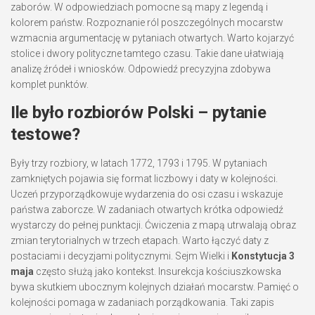
zaborów. W odpowiedziach pomocne są mapy z legendą i
kolorem państw. Rozpoznanie ról poszczególnych mocarstw
wzmacnia argumentację w pytaniach otwartych. Warto kojarzyć
stolice i dwory polityczne tamtego czasu. Takie dane ułatwiają
analizę źródeł i wniosków. Odpowiedź precyzyjna zdobywa
komplet punktów.
Ile było rozbiorów Polski – pytanie
testowe?
Były trzy rozbiory, w latach 1772, 1793 i 1795. W pytaniach
zamkniętych pojawia się format liczbowy i daty w kolejności.
Uczeń przyporządkowuje wydarzenia do osi czasu i wskazuje
państwa zaborcze. W zadaniach otwartych krótka odpowiedź
wystarczy do pełnej punktacji. Ćwiczenia z mapą utrwalają obraz
zmian terytorialnych w trzech etapach. Warto łączyć daty z
postaciami i decyzjami politycznymi. Sejm Wielki i
Konstytucja 3
maja
często służą jako kontekst. Insurekcja kościuszkowska
bywa skutkiem ubocznym kolejnych działań mocarstw. Pamięć o
kolejności pomaga w zadaniach porządkowania. Taki zapis