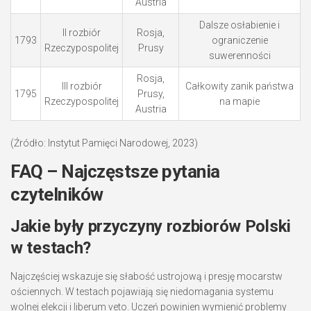
Austria
Dalsze osłabienie i
II rozbiór
Rosja,
1793
ograniczenie
Rzeczypospolitej
Prusy
suwerenności
Rosja,
III rozbiór
Całkowity zanik państwa
1795
Prusy,
Rzeczypospolitej
na mapie
Austria
(Źródło: Instytut Pamięci Narodowej, 2023)
FAQ – Najczęstsze pytania
czytelników
Jakie były przyczyny rozbiorów Polski
w testach?
Najczęściej wskazuje się słabość ustrojową i presję mocarstw
ościennych. W testach pojawiają się niedomagania systemu
wolnej elekcji i liberum veto. Uczeń powinien wymienić problemy