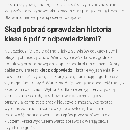
utrwala krytyczną analizę. Taki zestaw ćwiczy rozpoznawanie
związków przyczynowo-skutkowych oraz pracę z mapą i tekstem.
Ułatwia to naukę i pewną ocenę postępów.
Skąd pobrać sprawdzian historia
klasa 6 pdf z odpowiedziami?
Najbezpieczniej pobierać materiały z serwisów edukacyjnych i
oficjalnych repozytoriów. Warto wybierać arkusze zgodne z
podstawą programową oraz opatrzone krótkim opisem. Dobry
pakiet zawiera test,
klucz odpowiedzi
i krótkie wyjaśnienia. Plik
powinien mieć czytelną strukturę, jasną punktację i zgodność z
wymaganiami klasy 6. Warto zwrócić uwagę na obecność mapy z
zaborami i osi czasu. Wybór źródła z recenzją merytoryczną
zmniejsza ryzyko błędów. Uczniowie oszczędzają czas i
otrzymują komplet do pracy. Nauczyciel może wykorzystać
wybrane zadania na kartkówkę lub powtórkę. Rodzic ma
możliwość monitorowania postępów przez porównanie z
kluczem. Przed wydrukiem warto sprawdzić wersję pliku i
czytelność grafiki.