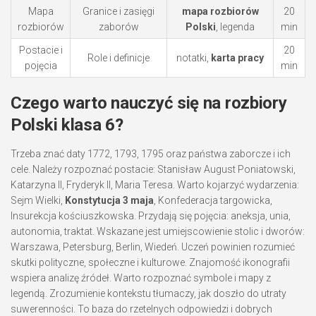
Mapa
Granice i zasięgi
mapa rozbiorów
20
rozbiorów
zaborów
Polski
, legenda
min
Postacie i
20
Role i definicje
notatki,
karta pracy
pojęcia
min
Czego warto nauczyć się na rozbiory
Polski klasa 6?
Trzeba znać daty 1772, 1793, 1795 oraz państwa zaborcze i ich
cele. Należy rozpoznać postacie: Stanisław August Poniatowski,
Katarzyna II, Fryderyk II, Maria Teresa. Warto kojarzyć wydarzenia:
Sejm Wielki,
Konstytucja 3 maja
, Konfederacja targowicka,
Insurekcja kościuszkowska. Przydają się pojęcia: aneksja, unia,
autonomia, traktat. Wskazane jest umiejscowienie stolic i dworów:
Warszawa, Petersburg, Berlin, Wiedeń. Uczeń powinien rozumieć
skutki polityczne, społeczne i kulturowe. Znajomość ikonografii
wspiera analizę źródeł. Warto rozpoznać symbole i mapy z
legendą. Zrozumienie kontekstu tłumaczy, jak doszło do utraty
suwerenności. To baza do rzetelnych odpowiedzi i dobrych