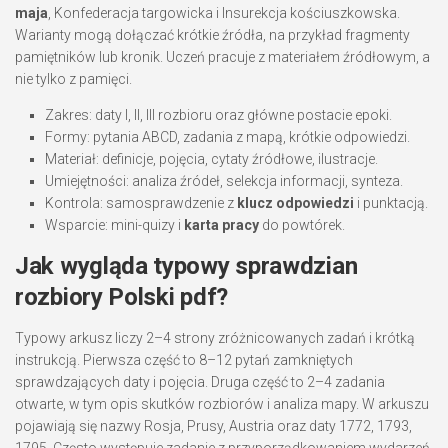
maja
, Konfederacja targowicka i Insurekcja kościuszkowska.
Warianty mogą dołączać krótkie źródła, na przykład fragmenty
pamiętników lub kronik. Uczeń pracuje z materiałem źródłowym, a
nie tylko z pamięci.
Zakres: daty I, II, III rozbioru oraz główne postacie epoki.
Formy: pytania ABCD, zadania z mapą, krótkie odpowiedzi.
Materiał: definicje, pojęcia, cytaty źródłowe, ilustracje.
Umiejętności: analiza źródeł, selekcja informacji, synteza.
Kontrola: samosprawdzenie z
klucz odpowiedzi
i punktacją.
Wsparcie: mini-quizy i
karta pracy
do powtórek.
Jak wygląda typowy sprawdzian
rozbiory Polski pdf?
Typowy arkusz liczy 2–4 strony zróżnicowanych zadań i krótką
instrukcją. Pierwsza część to 8–12 pytań zamkniętych
sprawdzających daty i pojęcia. Druga część to 2–4 zadania
otwarte, w tym opis skutków rozbiorów i analiza mapy. W arkuszu
pojawiają się nazwy Rosja, Prusy, Austria oraz daty 1772, 1793,
1795. Często występuje zadanie z przyporządkowaniem wydarzeń