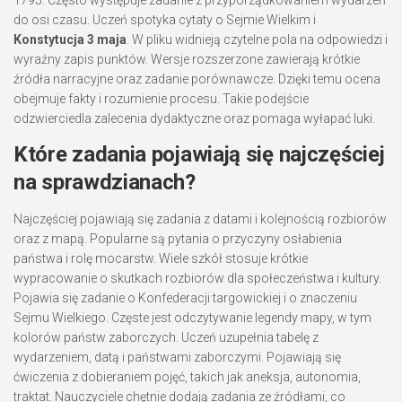
do osi czasu. Uczeń spotyka cytaty o Sejmie Wielkim i
Konstytucja 3 maja
. W pliku widnieją czytelne pola na odpowiedzi i
wyraźny zapis punktów. Wersje rozszerzone zawierają krótkie
źródła narracyjne oraz zadanie porównawcze. Dzięki temu ocena
obejmuje fakty i rozumienie procesu. Takie podejście
odzwierciedla zalecenia dydaktyczne oraz pomaga wyłapać luki.
Które zadania pojawiają się najczęściej
na sprawdzianach?
Najczęściej pojawiają się zadania z datami i kolejnością rozbiorów
oraz z mapą. Popularne są pytania o przyczyny osłabienia
państwa i rolę mocarstw. Wiele szkół stosuje krótkie
wypracowanie o skutkach rozbiorów dla społeczeństwa i kultury.
Pojawia się zadanie o Konfederacji targowickiej i o znaczeniu
Sejmu Wielkiego. Częste jest odczytywanie legendy mapy, w tym
kolorów państw zaborczych. Uczeń uzupełnia tabelę z
wydarzeniem, datą i państwami zaborczymi. Pojawiają się
ćwiczenia z dobieraniem pojęć, takich jak aneksja, autonomia,
traktat. Nauczyciele chętnie dodają zadania ze źródłami, co