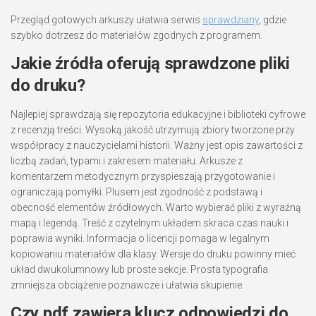
Przegląd gotowych arkuszy ułatwia serwis
sprawdziany
, gdzie
szybko dotrzesz do materiałów zgodnych z programem.
Jakie źródła oferują sprawdzone pliki
do druku?
Najlepiej sprawdzają się repozytoria edukacyjne i biblioteki cyfrowe
z recenzją treści. Wysoką jakość utrzymują zbiory tworzone przy
współpracy z nauczycielami historii. Ważny jest opis zawartości z
liczbą zadań, typami i zakresem materiału. Arkusze z
komentarzem metodycznym przyspieszają przygotowanie i
ograniczają pomyłki. Plusem jest zgodność z podstawą i
obecność elementów źródłowych. Warto wybierać pliki z wyraźną
mapą i legendą. Treść z czytelnym układem skraca czas nauki i
poprawia wyniki. Informacja o licencji pomaga w legalnym
kopiowaniu materiałów dla klasy. Wersje do druku powinny mieć
układ dwukolumnowy lub proste sekcje. Prosta typografia
zmniejsza obciążenie poznawcze i ułatwia skupienie.
Czy pdf zawiera klucz odpowiedzi do