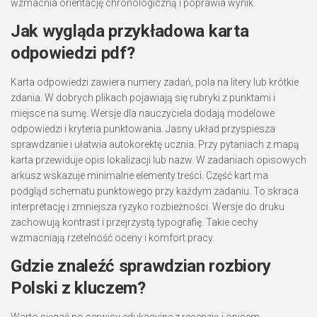
wzmacnia orientację chronologiczną i poprawia wynik.
Jak wygląda przykładowa karta
odpowiedzi pdf?
Karta odpowiedzi zawiera numery zadań, pola na litery lub krótkie
zdania. W dobrych plikach pojawiają się rubryki z punktami i
miejsce na sumę. Wersje dla nauczyciela dodają modelowe
odpowiedzi i kryteria punktowania. Jasny układ przyspiesza
sprawdzanie i ułatwia autokorektę ucznia. Przy pytaniach z mapą
karta przewiduje opis lokalizacji lub nazw. W zadaniach opisowych
arkusz wskazuje minimalne elementy treści. Część kart ma
podgląd schematu punktowego przy każdym zadaniu. To skraca
interpretację i zmniejsza ryzyko rozbieżności. Wersje do druku
zachowują kontrast i przejrzystą typografię. Takie cechy
wzmacniają rzetelność oceny i komfort pracy.
Gdzie znaleźć sprawdzian rozbiory
Polski z kluczem?
Warto sięgać po serwisy edukacyjne z recenzją i opisem