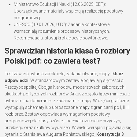
Ministerstwo Edukacji i Nauki (12.06.2025, CET):
Uporządkowane materiały wspierają realizację podstawy
programowej.
UNESCO (19.01.2026, UTC): Zadania kontekstowe
wzmacniają rozumienie procesów historycznych.
Rekomendacja: stosuj krótkie sesje powtórkowe.
Sprawdzian historia klasa 6 rozbiory
Polski pdf
: co zawiera test?
Test zawiera pytania zamknięte, zadania otwarte, mapy i
klucz
odpowiedzi
. W standardowym zestawie pojawiają się treści o
Rzeczypospolitej Obojga Narodów, mocarstwach zaborczych i
skutkach politycznych rozbiorów. Arkusz często łączy mini-esej z
pytaniami na dobieranie i z zadaniami z mapy. W części graficznej
występują schematy lub uproszczone mapy z granicami po I, II i III
rozbiorze. Zestaw odpowiada wymaganiom podstawy
programowej dla klasy szóstej i ocenia rozumienie przyczyn,
przebiegu oraz skutków wydarzeń. W wielu wersjach pojawiają się
pytania o Stanisława Augusta Poniatowskiego,
Konstytucja 3