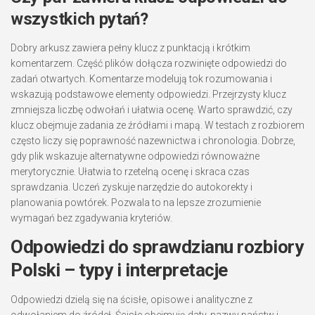
wszystkich pytań?
Dobry arkusz zawiera pełny klucz z punktacją i krótkim
komentarzem. Część plików dołącza rozwinięte odpowiedzi do
zadań otwartych. Komentarze modelują tok rozumowania i
wskazują podstawowe elementy odpowiedzi. Przejrzysty klucz
zmniejsza liczbę odwołań i ułatwia ocenę. Warto sprawdzić, czy
klucz obejmuje zadania ze źródłami i mapą. W testach z rozbiorem
często liczy się poprawność nazewnictwa i chronologia. Dobrze,
gdy plik wskazuje alternatywne odpowiedzi równoważne
merytorycznie. Ułatwia to rzetelną ocenę i skraca czas
sprawdzania. Uczeń zyskuje narzędzie do autokorekty i
planowania powtórek. Pozwala to na lepsze zrozumienie
wymagań bez zgadywania kryteriów.
Odpowiedzi do sprawdzianu rozbiory
Polski – typy i interpretacje
Odpowiedzi dzielą się na ścisłe, opisowe i analityczne z
odwołaniem do źródeł. Ścisłe obejmują daty, nazwy państw i