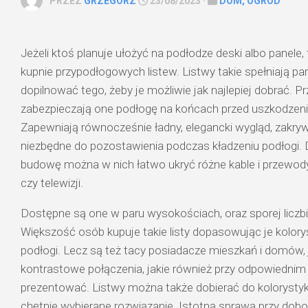
PRZEZ
GRZEGORZ
23/08/2023 ·
DOM, OGRÓD
Jeżeli ktoś planuje ułożyć na podłodze deski albo panele,
kupnie przypodłogowych listew. Listwy takie spełniają pa
dopilnować tego, żeby je możliwie jak najlepiej dobrać. 
zabezpieczają one podłogę na końcach przed uszkodzen
Zapewniają równocześnie ładny, elegancki wygląd, zakryw
niezbędne do pozostawienia podczas kładzeniu podłogi
budowę można w nich łatwo ukryć różne kable i przewody,
czy telewizji.
Dostępne są one w paru wysokościach, oraz sporej liczb
Większość osób kupuje takie listy dopasowując je kolorys
podłogi. Lecz są też tacy posiadacze mieszkań i domów, 
kontrastowe połączenia, jakie również przy odpowiednim 
prezentować. Listwy można także dobierać do kolorystyki 
chętnie wybierane rozwiązanie. Istotną sprawą przy dobor