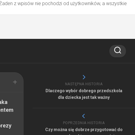
 Żaden z wpisów nie pochodzi od użytkowników, a wszystkie
NASTĘPNA HISTORIA
Dlaczego wybór dobrego przedszkola
dla dziecka jest tak ważny
aka
entem
POPRZEDNIA HISTORIA
prezy
Czy można się dobrze przygotować do