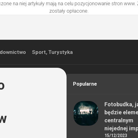
zone na niej artykuły mają na celu pozycjonowanie stron www.
zostały opłacone.
downictwo
Sport, Turystyka
o
Popularne
Fotobudka, j
będzie elem
ew
centralnym
niejednej im
15/12/2023