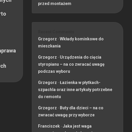
przed montażem
rto
Recent Comments
Grzegorz
-
Wkłady kominkowe do
mieszkania
aprawa
Grzegorz
-
Urządzenia do cięcia
styropianu – na co zwracać uwagę
ych
podczas wyboru
Grzegorz
-
Łazienka w płytkach-
szpachla oraz inne artykuły potrzebne
do remontu
Grzegorz
-
Buty dla dzieci – na co
zwracać uwagę przy wyborze
Franciszek
-
Jaka jest waga