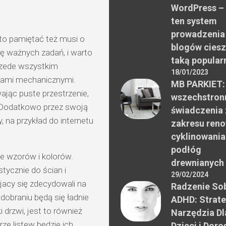
WordPress –
ten system
prowadzenia
 to pamiętać też musi o
blogów ciesz
rę ważnych zadań, i warto
taką popular
Przede wszystkim
18/01/2023
iami mechanicznymi.
MB PARKIET:
ając puste przestrzenie,
wszechstron
. Dodatkowo przez swoją
świadczenia 
 na przykład do internetu
zakresu reno
cyklinowania
podłóg
ie wzorów i kolorów.
drewnianych
tycznie do ścian i
29/02/2024
jacy się zdecydowali na
Radzenie Sob
dobraniu będą się ładnie
ADHD: Strate
drzwi, jest to również
Narzędzia Dl
ze listew będzie ich
Dzieci i Doro