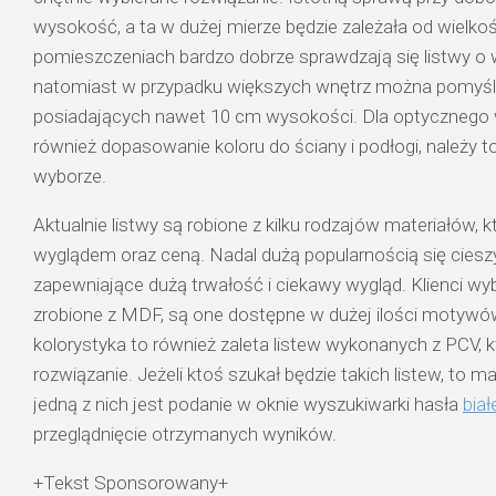
wysokość, a ta w dużej mierze będzie zależała od wielko
pomieszczeniach bardzo dobrze sprawdzają się listwy o
natomiast w przypadku większych wnętrz można pomyś
posiadających nawet 10 cm wysokości. Dla optycznego w
również dopasowanie koloru do ściany i podłogi, należy t
wyborze.
Aktualnie listwy są robione z kilku rodzajów materiałów, kt
wyglądem oraz ceną. Nadal dużą popularnością się ciesz
zapewniające dużą trwałość i ciekawy wygląd. Klienci wybi
zrobione z MDF, są one dostępne w dużej ilości motywów
kolorystyka to również zaleta listew wykonanych z PCV, 
rozwiązanie. Jeżeli ktoś szukał będzie takich listew, to m
jedną z nich jest podanie w oknie wyszukiwarki hasła
bia
przeglądnięcie otrzymanych wyników.
+Tekst Sponsorowany+