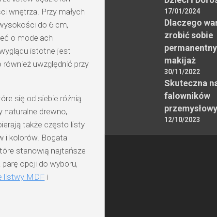
ści wnętrza. Przy małych
17/01/2024
Dlaczego wa
 wysokości do 6 cm,
zrobić sobie
leć o modelach
permanentny
yglądu istotne jest
makijaż
o również uwzględnić przy
30/11/2022
Skuteczna n
falowników
óre się od siebie różnią
przemysłow
y naturalne drewno,
12/10/2023
erają także często listy
 i kolorów. Bogata
które stanowią najtańsze
a parę opcji do wyboru,
łe listwy MDF
i