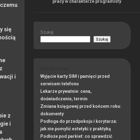
pracy w charakterze programisty
 czemu
y się
Szukaj
nością
Szukaj
ne
z
Recent Posts
wacji i
Wyjęcie karty SIM i pamięci przed
serwisem telefonu
Lekarze prywatnie: cena,
doświadczenie, termin
Zmiana księgowej przed końcem roku:
dokumenty
ie z
Podłoga do przedpokoju i korytarza:
gie i
jak nie pomylić estetyki z praktyką
a
Podłoże pod parkiet: co sprawdzić
słych