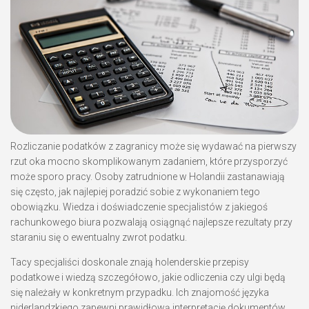
Rozliczanie podatków z zagranicy może się wydawać na pierwszy
rzut oka mocno skomplikowanym zadaniem, które przysporzyć
może sporo pracy. Osoby zatrudnione w Holandii zastanawiają
się często, jak najlepiej poradzić sobie z wykonaniem tego
obowiązku. Wiedza i doświadczenie specjalistów z jakiegoś
rachunkowego biura pozwalają osiągnąć najlepsze rezultaty przy
staraniu się o ewentualny zwrot podatku.
Tacy specjaliści doskonale znają holenderskie przepisy
podatkowe i wiedzą szczegółowo, jakie odliczenia czy ulgi będą
się należały w konkretnym przypadku. Ich znajomość języka
niderlandzkiego zapewni prawidłową interpretację dokumentów