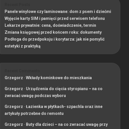
Recent Posts
Panele winylowe czy laminowane: dom z psem i dziećmi
Wyjęcie karty SIM i pamięci przed serwisem telefonu
Lekarze prywatnie: cena, doświadczenie, termin
Zmiana księgowej przed końcem roku: dokumenty
Podłoga do przedpokoju i korytarza: jak nie pomylić
estetyki z praktyką
Recent Comments
Grzegorz
-
Wkłady kominkowe do mieszkania
Grzegorz
-
Urządzenia do cięcia styropianu – na co
zwracać uwagę podczas wyboru
Grzegorz
-
Łazienka w płytkach- szpachla oraz inne
artykuły potrzebne do remontu
Grzegorz
-
Buty dla dzieci – na co zwracać uwagę przy