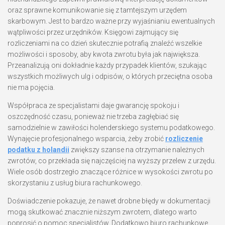
oraz sprawne komunikowanie się z tamtejszym urzędem
skarbowym. Jest to bardzo ważne przy wyjaśnianiu ewentualnych
wątpliwości przez urzędników. Księgowi zajmujący się
rozliczeniami na co dzień skutecznie potrafią znaleźć wszelkie
możliwości i sposoby, aby kwota zwrotu była jak największa.
Przeanalizują oni dokładnie każdy przypadek klientów, szukając
wszystkich możliwych ulg i odpisów, o których przeciętna osoba
nie ma pojęcia.
Współpraca ze specjalistami daje gwarancję spokoju i
oszczędność czasu, ponieważ nie trzeba zagłębiać się
samodzielnie w zawiłości holenderskiego systemu podatkowego.
Wynajęcie profesjonalnego wsparcia, żeby zrobić
rozliczenie
podatku z holandii
zwiększy szanse na otrzymanie należnych
zwrotów, co przekłada się najczęściej na wyższy przelew z urzędu.
Wiele osób dostrzegło znaczące różnice w wysokości zwrotu po
skorzystaniu z usług biura rachunkowego.
Doświadczenie pokazuje, że nawet drobne błędy w dokumentacji
mogą skutkować znacznie niższym zwrotem, dlatego warto
poprosić o pomoc specjalistów. Dodatkowo biuro rachunkowe