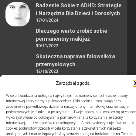
Radzenie Sobie z ADHD: Strategie
i Narzędzia Dla Dzieci i Dorosłych
17/01/2024
Dlaczego warto zrobić sobie
permanentny makijaż
30/11/2022
Skuteczna naprawa falowników
przemysłowych
12/10/2023
Zarządzaj zgodą
W celu świadczenia usług na najwyższym poziomie w ramach naszej strony
internetowej korzystamy z plików cookies. Pliki cookies umożliwiają nam
zapewnienie prawidłowego działania naszej strony internetowej oraz realizację
2swiaty.pl © 2026. Wszelkie prawa zastrzeżone.
podstawowych jej funkcji, a po uzyskaniu Twojej zgody, pliki cookies są przez na
wykorzystywane do dokonywania pomiarów i analiz korzystania ze strony
internetowej, a także do celów marketingowych. Strona wykorzystuje również pliki
cookies podmiotów trzecich w celu korzystania z zewnętrznych narzędzi
analitycznych i marketingowych. Aby wyrazić zgodę na instalowanie na Twoim